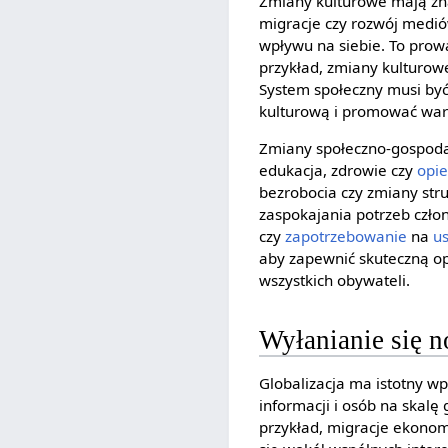
Zmiany kulturowe mają zn
migracje czy rozwój medió
wpływu na siebie. To prow
przykład, zmiany kulturowe
System społeczny musi być
kulturową i promować wart
Zmiany społeczno-gospodar
edukacja, zdrowie czy
opie
bezrobocia czy zmiany stru
zaspokajania potrzeb czł
czy
zapotrzebowanie
na
us
aby zapewnić skuteczną op
wszystkich obywateli.
Wyłanianie się 
Globalizacja ma istotny w
informacji i osób na skalę
przykład, migracje ekonom