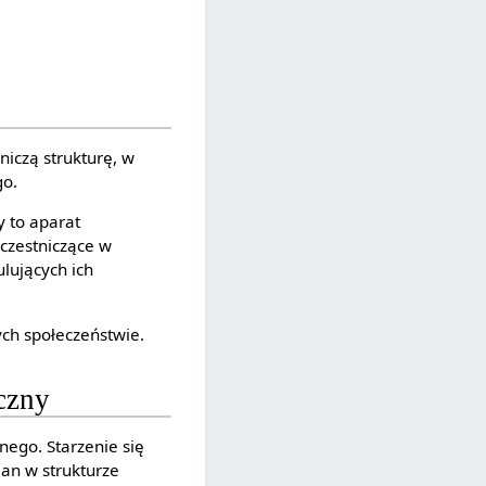
niczą strukturę, w
go.
y to aparat
uczestniczące w
lujących ich
ych społeczeństwie.
czny
nego. Starzenie się
an w strukturze