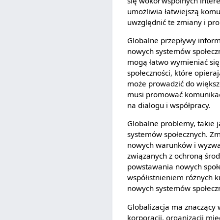
się wokół wspólnych intere
umożliwia łatwiejszą komu
uwzględnić te zmiany i pr
Globalne przepływy inform
nowych systemów społeczny
mogą łatwo wymieniać si
społeczności, które opier
może prowadzić do większe
musi promować komunikacj
na dialogu i współpracy.
Globalne problemy, takie 
systemów społecznych. Zm
nowych warunków i wyzwań
związanych z ochroną środ
powstawania nowych społec
współistnieniem różnych ku
nowych systemów społeczny
Globalizacja ma znaczący w
korporacji, organizacji mi