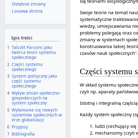
się teoriami socjologiczny
Ostatnie zmiany
Losowa strona
Swoje teorie na temat nau
systematyczne traktowanie
wiedzy, umiejscawiania n
problemy polegają oraz co
Spis treści
zmiany w systemach społe
konstruowania takiej teori
1
Talcott Parsons jako
twórca teorii systemu
czasów nauk społecznych"
społecznego
2
Części systemu
społecznego
Części systemu 
3
System polityczny jako
część systemu
W skład systemu społecz
społecznego
czyli np. aparaty państwow
4
Wpływ zmian społeczno-
gospodarczych na
system społeczny
Istotną i integralną częśc
5
Wyłanianie się nowych
Każdy system społeczny (s
systemów społecznych w
erze globalizacji
ludzi (cechujący si
6
Przypisy
mechanizmy (czyli w
7
Bibliografia