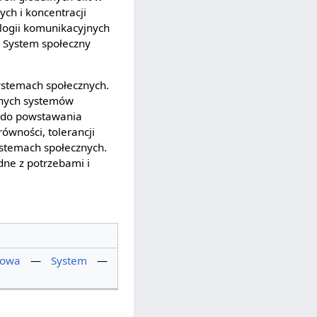
ych i koncentracji
logii komunikacyjnych
. System społeczny
ystemach społecznych.
óżnych systemów
e do powstawania
ówności, tolerancji
stemach społecznych.
dne z potrzebami i
rowa
—
System
—