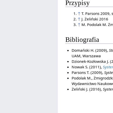
Przypisy
↑
T. Parsons 2009, 
↑
J. Żeliński 2016
↑
M. Podolak M. Żm
Bibliografia
Domański H. (2009),
St
UAM, Warszawa
Dzionek-Kozłowska J. (
Nowak S. (2011),
Syste
Parsons T. (2009),
Syst
Podolak M., Żmigrodzki
Wydawnictwo Naukowe
Żeliński J. (2016),
Syste