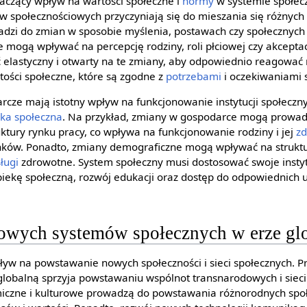
aczący wpływ na wartości społeczne i
normy
w systemie społecz
w społecznościowych przyczyniają się do mieszania się różnych
adzi do zmian w sposobie myślenia, postawach czy społecznyc
 mogą wpływać na percepcję rodziny, roli płciowej czy akceptac
 elastyczny i otwarty na te zmiany, aby odpowiednio reagować
ości społeczne, które są zgodne z
potrzebami
i oczekiwaniami 
cze mają istotny wpływ na funkcjonowanie instytucji społecznyc
ka społeczna
. Na przykład, zmiany w gospodarce mogą prowad
ktury rynku pracy, co wpływa na funkcjonowanie rodziny i jej
zd
onków. Ponadto, zmiany demograficzne mogą wpływać na strukt
ługi
zdrowotne. System społeczny musi dostosować swoje instyt
iekę społeczną, rozwój edukacji oraz dostęp do odpowiednich 
nowych systemów społecznych w erze glo
pływ na powstawanie nowych społeczności i sieci społecznych. P
 globalną sprzyja powstawaniu wspólnot transnarodowych i siec
iczne i kulturowe prowadzą do powstawania różnorodnych społe