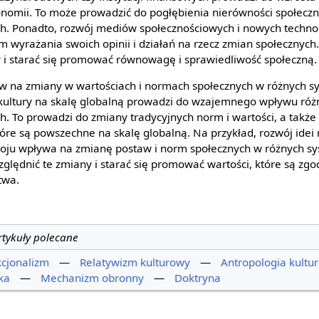
konomii. To może prowadzić do pogłębienia nierówności społeczn
ch. Ponadto, rozwój mediów społecznościowych i nowych techno
 wyrażania swoich opinii i działań na rzecz zmian społecznych
 i starać się promować równowagę i sprawiedliwość społeczną.
w na zmiany w wartościach i normach społecznych w różnych s
 i kultury na skalę globalną prowadzi do wzajemnego wpływu r
ch. To prowadzi do zmiany tradycyjnych norm i wartości, a takż
óre są powszechne na skalę globalną. Na przykład, rozwój idei r
ju wpływa na zmianę postaw i norm społecznych w różnych sy
ględnić te zmiany i starać się promować wartości, które są zgo
twa.
rtykuły polecane
cjonalizm
—
Relatywizm kulturowy
—
Antropologia kultu
ka
—
Mechanizm obronny
—
Doktryna