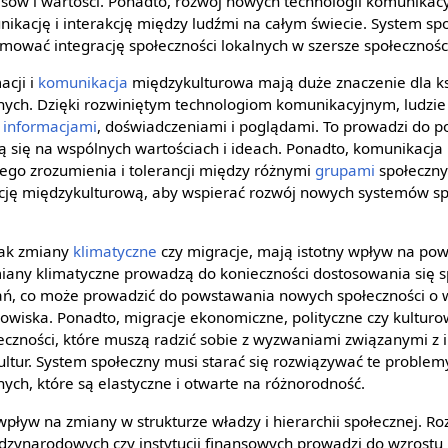
sów i wartości. Ponadto, rozwój nowych technologii komunikacy
nikację i interakcję między ludźmi na całym świecie. System sp
omować integrację społeczności lokalnych w szersze społecznośc
acji i
komunikacja
międzykulturowa mają duże znaczenie dla ks
ch. Dzięki rozwiniętym technologiom komunikacyjnym, ludzie 
ę
informacjami
, doświadczeniami i poglądami. To prowadzi do
ają się na wspólnych wartościach i ideach. Ponadto, komunikacj
go zrozumienia i tolerancji między różnymi
grupami
społeczny
ę międzykulturową, aby wspierać rozwój nowych systemów sp
jak zmiany
klimatyczne
czy migracje, mają istotny wpływ na p
iany klimatyczne prowadzą do konieczności dostosowania się 
, co może prowadzić do powstawania nowych społeczności o 
owiska. Ponadto, migracje ekonomiczne, polityczne czy kultu
zności, które muszą radzić sobie z wyzwaniami związanymi z i
ltur. System społeczny musi starać się rozwiązywać te problem
ch, które są elastyczne i otwarte na różnorodność.
pływ na zmiany w strukturze władzy i hierarchii społecznej. R
ędzynarodowych czy instytucji finansowych prowadzi do wzrostu r