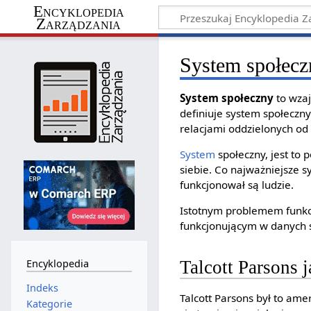
Encyklopedia
Zarządzania
System społecz
System społeczny
to wzaj
definiuje system społeczn
relacjami oddzielonych od
System
społeczny, jest to 
siebie. Co najważniejsze s
funkcjonował są ludzie.
Istotnym problemem funkc
funkcjonującym w danych 
Encyklopedia
Talcott Parsons 
Indeks
Talcott Parsons był to ame
Kategorie