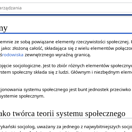
ny
emnie ze sobą powiązane elementy rzeczywistości społecznej. 
y jako: złożoną całość, składająca się z wielu elementów połąc
 ś
rodowiska
zewnętrznego wyraźną granicą.
pojęcie socjologiczne. Jest to zbiór różnych elementów społeczny
ystem społeczny składa się z ludzi. Głównym i niezbędnym eleme
jonowania systemu społecznego jest bunt jednostek przeciwko
systemie społecznym.
jako twórca teorii systemu społecznego
rykański socjolog, uważany za jednego z najwybitniejszych soc