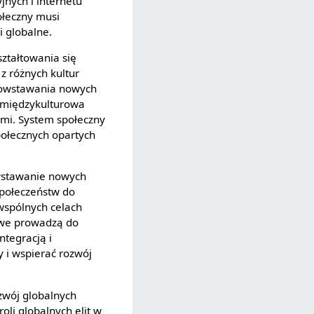
jnych i internetu
ołeczny musi
i globalne.
ztałtowania się
z różnych kultur
 powstawania nowych
a międzykulturowa
mi. System społeczny
ołecznych opartych
owstawanie nowych
społeczeństw do
wspólnych celach
rowe prowadzą do
ntegracją i
y i wspierać rozwój
ozwój globalnych
oli globalnych elit w