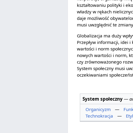
kształtowaniu polityki i e
władzy w rękach nieliczny
daje możliwość obywatelom
musi uwzględnić te zmiany
Globalizacja ma duży wpły
Przepływ informacji, idei
wartości i norm społeczny
nowych wartości i norm, kt
czy zrównoważonego rozwo
System społeczny musi uwz
oczekiwaniami społeczeńs
System społeczny
—
a
Organicyzm
—
Funk
Technokracja
—
Ety