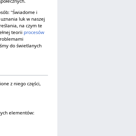
 społecznych.
osób: "Świadome i
 uznania luk w naszej
eślania, na czym te
łnej teorii
procesów
 problemami
liśmy do świetlanych
ione z niego części,
ących elementów: