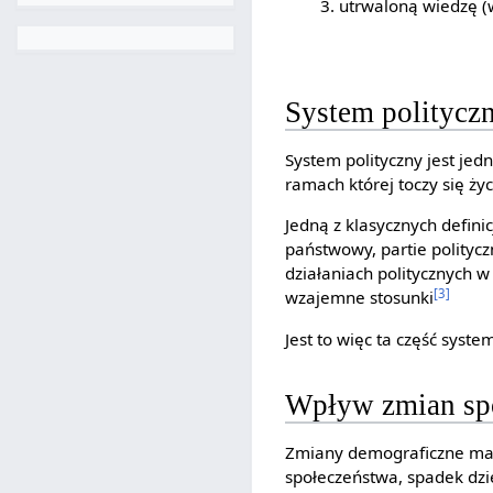
utrwaloną wiedzę (
System politycz
System polityczny jest jed
ramach której toczy się życ
Jedną z klasycznych defini
państwowy, partie politycz
działaniach politycznych 
[3]
wzajemne stosunki
Jest to więc ta część syst
Wpływ zmian spo
Zmiany demograficzne mają
społeczeństwa, spadek dzi