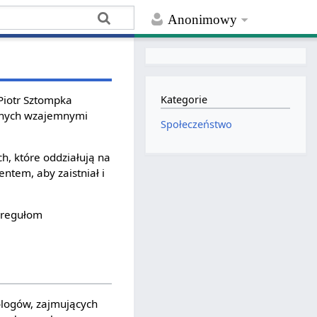
Anonimowy
Piotr Sztompka
Kategorie
zonych wzajemnymi
Społeczeństwo
ch, które oddziałują na
ntem, aby zaistniał i
 regułom
jologów, zajmujących