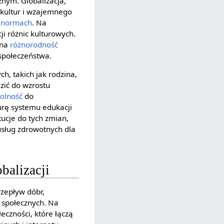
nym. Globalizacja,
 kultur i wzajemnego
h
normach
. Na
ji różnic kulturowych.
 na
różnorodność
społeczeństwa.
h, takich jak rodzina,
zić do wzrostu
olność
do
urę systemu edukacji
ucje do tych zmian,
usług zdrowotnych dla
balizacji
rzepływ dóbr,
i społecznych. Na
czności, które łączą