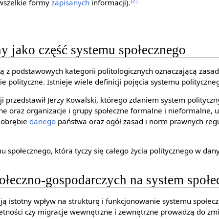
[2]
wszelkie formy
zapisanych
informacji).
ny jako część systemu społecznego
ną z podstawowych kategorii politologicznych oznaczającą zasad
ie polityczne. Istnieje wiele definicji pojęcia systemu polityczne
cji przedstawił Jerzy Kowalski, którego zdaniem system polityczn
ne oraz organizacje i grupy społeczne formalne i nieformalne, 
w obrębie
danego
państwa oraz ogół zasad i norm prawnych regu
emu społecznego, która tyczy się całego życia politycznego w dan
łeczno-gospodarczych na system społe
 istotny wpływ na strukturę i funkcjonowanie systemu społecz
etności czy migracje wewnętrzne i zewnętrzne prowadzą do zmi