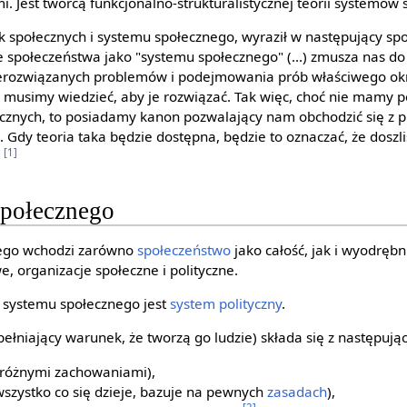
mi. Jest twórcą funkcjonalno-strukturalistycznej teorii systemów
k społecznych i systemu społecznego, wyraził w następujący sp
 społeczeństwa jako "systemu społecznego" (...) zmusza nas do
ierozwiązanych problemów i podejmowania prób właściwego okr
 musimy wiedzieć, aby je rozwiązać. Tak więc, choć nie mamy pe
cznych, to posiadamy kanon pozwalający nam obchodzić się z
i. Gdy teoria taka będzie dostępna, będzie to oznaczać, że dosz
[1]
.
społecznego
nego wchodzi zarówno
społeczeństwo
jako całość, jak i wyodrębn
e, organizacje społeczne i polityczne.
ią systemu społecznego jest
system polityczny
.
pełniający warunek, że tworzą go ludzie) składa się z następuj
ę różnymi zachowaniami),
szystko co się dzieje, bazuje na pewnych
zasadach
),