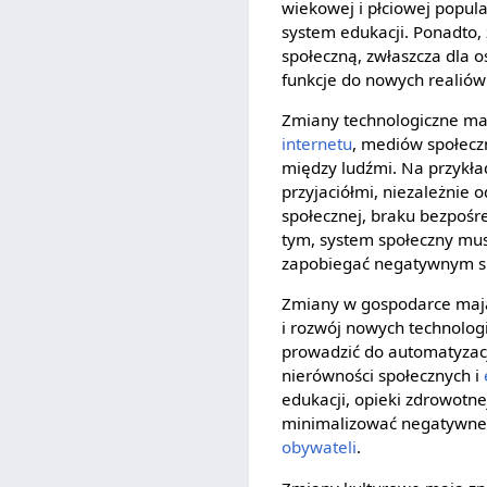
wiekowej i płciowej popul
system edukacji. Ponadto
społeczną, zwłaszcza dla o
funkcje do nowych realió
Zmiany technologiczne m
internetu
, mediów społeczn
między ludźmi. Na przykład
przyjaciółmi, niezależnie 
społecznej, braku bezpośre
tym, system społeczny mu
zapobiegać negatywnym sk
Zmiany w gospodarce mają 
i rozwój nowych technolog
prowadzić do automatyzacji
nierówności społecznych i
edukacji, opieki zdrowotne
minimalizować negatywne 
obywateli
.