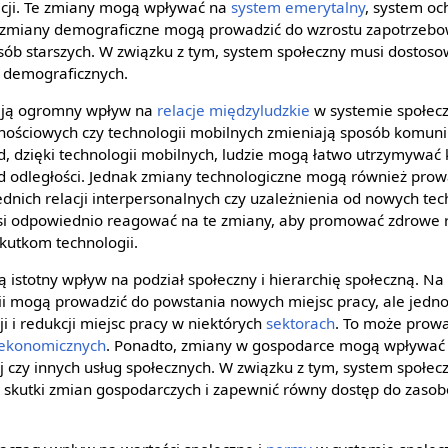
acji. Te zmiany mogą wpływać na
system emerytalny
, system oc
, zmiany demograficzne mogą prowadzić do wzrostu zapotrzebo
sób starszych. W związku z tym, system społeczny musi dostosow
w demograficznych.
ają ogromny wpływ na
relacje międzyludzkie
w systemie społec
ościowych czy technologii mobilnych zmieniają sposób komunikac
, dzięki technologii mobilnych, ludzie mogą łatwo utrzymywać k
od odległości. Jednak zmiany technologiczne mogą również prowa
dnich relacji interpersonalnych czy uzależnienia od nowych tec
si odpowiednio reagować na te zmiany, aby promować zdrowe re
utkom technologii.
istotny wpływ na podział społeczny i hierarchię społeczną. Na
ii mogą prowadzić do powstania nowych miejsc pracy, ale jed
 i redukcji miejsc pracy w niektórych
sektorach
. To może prowa
ekonomicznych
. Ponadto, zmiany w gospodarce mogą wpływać
j czy innych usług społecznych. W związku z tym, system społecz
skutki zmian gospodarczych i zapewnić równy dostęp do zasob