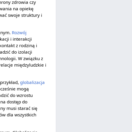
hrony zdrowia czy
wania na opiekę
ać swoje struktury i
znym.
Rozwój
ji i interakcji
ontakt z rodziną i
dzić do izolacji
hnologii. W związku z
lacje międzyludzkie i
 przykład,
globalizacja
nocześnie mogą
dzić do wzrostu
 na dostęp do
ny musi starać się
ów dla wszystkich