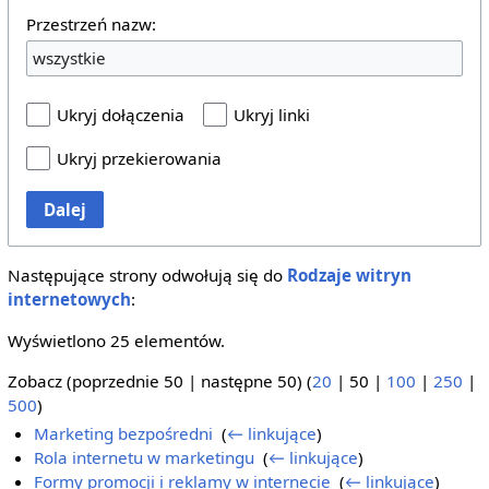
Przestrzeń nazw:
wszystkie
Ukryj dołączenia
Ukryj linki
Ukryj przekierowania
Dalej
Następujące strony odwołują się do
Rodzaje witryn
internetowych
:
Wyświetlono 25 elementów.
Zobacz (
poprzednie 50
|
następne 50
) (
20
|
50
|
100
|
250
|
500
)
Marketing bezpośredni
‎
(
← linkujące
)
Rola internetu w marketingu
‎
(
← linkujące
)
Formy promocji i reklamy w internecie
‎
(
← linkujące
)