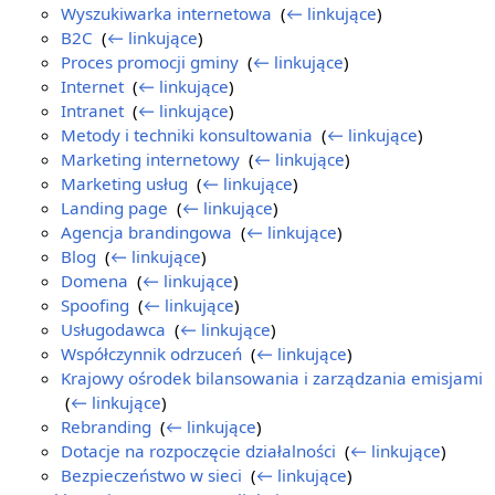
Wyszukiwarka internetowa
‎
(
← linkujące
)
B2C
‎
(
← linkujące
)
Proces promocji gminy
‎
(
← linkujące
)
Internet
‎
(
← linkujące
)
Intranet
‎
(
← linkujące
)
Metody i techniki konsultowania
‎
(
← linkujące
)
Marketing internetowy
‎
(
← linkujące
)
Marketing usług
‎
(
← linkujące
)
Landing page
‎
(
← linkujące
)
Agencja brandingowa
‎
(
← linkujące
)
Blog
‎
(
← linkujące
)
Domena
‎
(
← linkujące
)
Spoofing
‎
(
← linkujące
)
Usługodawca
‎
(
← linkujące
)
Współczynnik odrzuceń
‎
(
← linkujące
)
Krajowy ośrodek bilansowania i zarządzania emisjami
‎
(
← linkujące
)
Rebranding
‎
(
← linkujące
)
Dotacje na rozpoczęcie działalności
‎
(
← linkujące
)
Bezpieczeństwo w sieci
‎
(
← linkujące
)