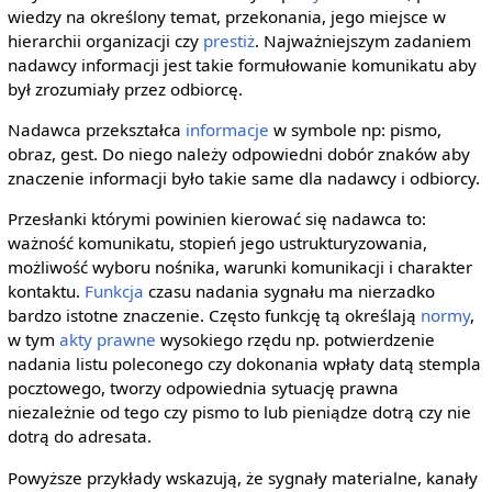
wiedzy na określony temat, przekonania, jego miejsce w
hierarchii organizacji czy
prestiż
. Najważniejszym zadaniem
nadawcy informacji jest takie formułowanie komunikatu aby
był zrozumiały przez odbiorcę.
Nadawca przekształca
informacje
w symbole np: pismo,
obraz, gest. Do niego należy odpowiedni dobór znaków aby
znaczenie informacji było takie same dla nadawcy i odbiorcy.
Przesłanki którymi powinien kierować się nadawca to:
ważność komunikatu, stopień jego ustrukturyzowania,
możliwość wyboru nośnika, warunki komunikacji i charakter
kontaktu.
Funkcja
czasu nadania sygnału ma nierzadko
bardzo istotne znaczenie. Często funkcję tą określają
normy
,
w tym
akty prawne
wysokiego rzędu np. potwierdzenie
nadania listu poleconego czy dokonania wpłaty datą stempla
pocztowego, tworzy odpowiednia sytuację prawna
niezależnie od tego czy pismo to lub pieniądze dotrą czy nie
dotrą do adresata.
Powyższe przykłady wskazują, że sygnały materialne, kanały