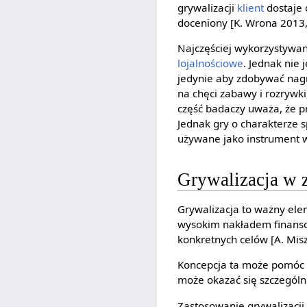
grywalizacji
klient
dostaje 
doceniony [K. Wrona 2013, 
Najczęściej wykorzystyw
lojalnościowe
. Jednak nie
jedynie aby zdobywać nag
na chęci zabawy i rozrywk
część badaczy uważa, że p
Jednak gry o charakterze s
używane jako instrument w
Grywalizacja w 
Grywalizacja to ważny elem
wysokim nakładem finansow
konkretnych celów [A. Misz
Koncepcja ta może pomóc 
może okazać się szczegól
Zastosowanie grywalizacji