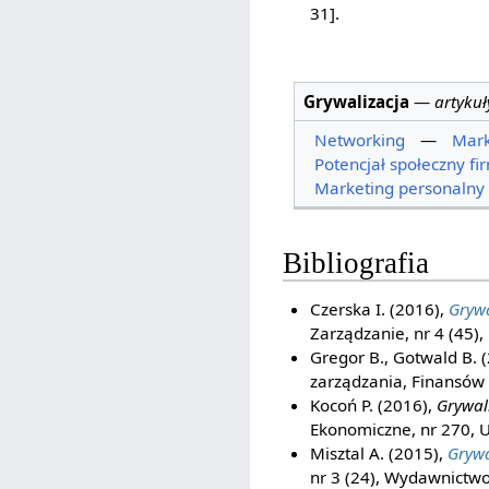
31].
Grywalizacja
—
artyku
Networking
—
Mark
Potencjał społeczny fi
Marketing personalny
Bibliografia
Czerska I. (2016),
Gryw
Zarządzanie, nr 4 (45
Gregor B., Gotwald B. 
zarządzania, Finansów 
Kocoń P. (2016),
Grywal
Ekonomiczne, nr 270, 
Misztal A. (2015),
Grywa
nr 3 (24), Wydawnictw