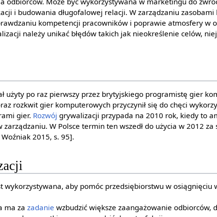
 odbiorców. Może być wykorzystywana w marketingu do zwróc
cji i budowania długofalowej relacji. W zarządzaniu zasobam
sprawdzaniu kompetencji pracowników i poprawie atmosfery w o
zacji należy unikać błędów takich jak nieokreślenie celów, nie
tał użyty po raz pierwszy przez brytyjskiego programistę gier 
raz rozkwit gier komputerowych przyczynił się do chęci wykorz
ami gier.
Rozwój
grywalizacji przypada na 2010 rok, kiedy to 
 zarządzaniu. W Polsce termin ten wszedł do użycia w 2012 za s
 Woźniak 2015, s. 95].
zacji
jest wykorzystywana, aby pomóc przedsiębiorstwu w osiągnięciu 
ja ma za
zadanie
wzbudzić większe zaangażowanie odbiorców, d