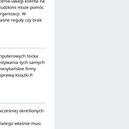
enia uwagi klienta na
i ludzkimi może pomóc
rganizacji. W
jasne reguły czy brak
komputerowych Nicka
ystywania tych samych
amerykańskie firmy
prawą książki P.
wcześniej określonych
latego właśnie musi