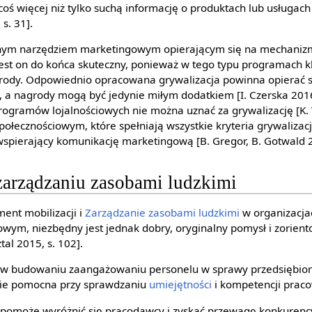
coś więcej niż tylko suchą informację o produktach lub usługach 
s. 31].
anym narzędziem marketingowym opierającym się na mechaniz
 jest on do końca skuteczny, ponieważ w tego typu programach kl
rody. Odpowiednio opracowana grywalizacja powinna opierać s
i, a nagrody mogą być jedynie miłym dodatkiem [I. Czerska 2016
rogramów lojalnościowych nie można uznać za grywalizację [K. 
połecznościowym, które spełniają wszystkie kryteria grywalizacj
spierający komunikację marketingową [B. Gregor, B. Gotwald 2
zarządzaniu zasobami ludzkimi
ent mobilizacji i
Zarządzanie zasobami ludzkimi
w organizacjac
ym, niezbędny jest jednak dobry, oryginalny pomysł i zorient
tal 2015, s. 102].
w budowaniu zaangażowaniu personelu w sprawy przedsiębiors
nie pomocna przy sprawdzaniu
umiejętności
i kompetencji prac
 pomoże wyróżnić się pracodawcy i zyskać przewagę konkurency