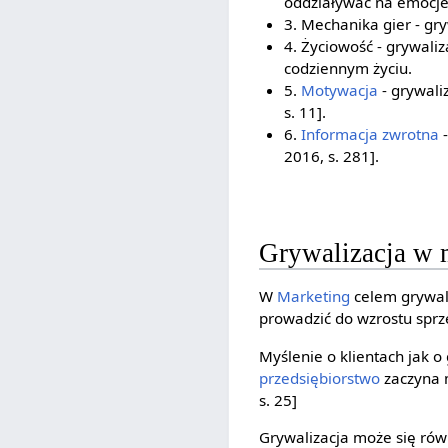
oddziaływać na emocje,
3. Mechanika gier - gr
4. Życiowość - grywali
codziennym życiu.
5.
Motywacja
- grywali
s. 11].
6.
Informacja zwrotna
-
2016, s. 281].
Grywalizacja w 
W
Marketing
celem grywal
prowadzić do wzrostu sprze
Myślenie o klientach jak 
przedsiębiorstwo
zaczyna m
s. 25]
Grywalizacja może się rów