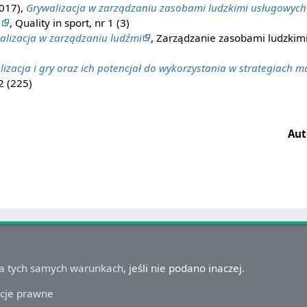
2017),
Grywalizacja w zarządzaniu zasobami ludzkimi usługowych
h
, Quality in sport, nr 1 (3)
alizacja w zarządzaniu ludźmi
, Zarządzanie zasobami ludzkimi,
lizacja i gry oraz ich potencjał do wykorzystania w strategiach 
2 (225)
Aut
na tych samych warunkach
, jeśli nie podano inaczej.
cje prawne