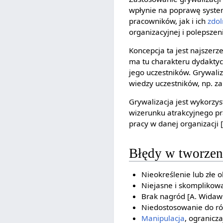
wpłynie na poprawę system
pracowników, jak i ich
zdol
organizacyjnej i polepszen
Koncepcja ta jest najszer
ma tu charakteru dydaktycz
jego uczestników. Grywal
wiedzy uczestników, np. za
Grywalizacja jest wykorzy
wizerunku atrakcyjnego pr
pracy w danej organizacji [
Błędy w tworzen
Nieokreślenie lub złe o
Niejasne i skomplikowa
Brak nagród [A. Widawsk
Niedostosowanie do ró
Manipulacja
, ogranic