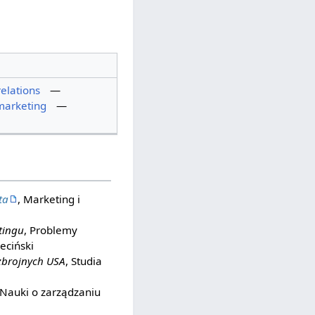
relations
—
arketing
—
ta
, Marketing i
tingu
, Problemy
eciński
zbrojnych USA
, Studia
 Nauki o zarządzaniu