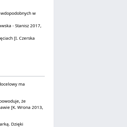
 prawdopodobnych w
wska - Stanisz 2017,
ciach [I. Czerska
 docelowy ma
 powoduje, że
bawie [K. Wrona 2013,
arką. Dzięki