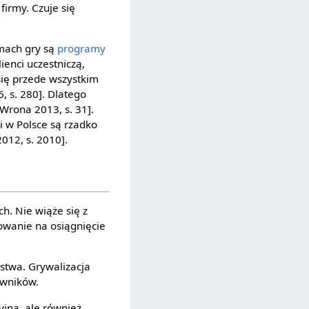
firmy. Czuje się
mach gry są
programy
ienci uczestniczą,
ię przede wszystkim
, s. 280]. Dlatego
Wrona 2013, s. 31].
i w Polsce są rzadko
012, s. 2010].
h. Nie wiąże się z
owanie na osiągnięcie
twa. Grywalizacja
owników.
jną, ale również