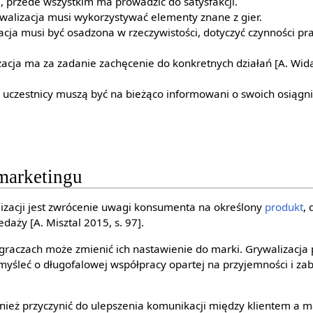
 przede wszystkim ma prowadzić do satysfakcji.
ywalizacja musi wykorzystywać elementy znane z gier.
zacja musi być osadzona w rzeczywistości, dotyczyć czynności
zacja ma za zadanie zachęcenie do konkretnych działań [A. Wida
 uczestnicy muszą być na bieżąco informowani o swoich osiągnię
marketingu
izacji jest zwrócenie uwagi konsumenta na określony
produkt
,
daży [A. Misztal 2015, s. 97].
o graczach może zmienić ich nastawienie do marki. Grywalizacja
yśleć o długofalowej współpracy opartej na przyjemności i za
nież przyczynić do ulepszenia komunikacji między klientem a m