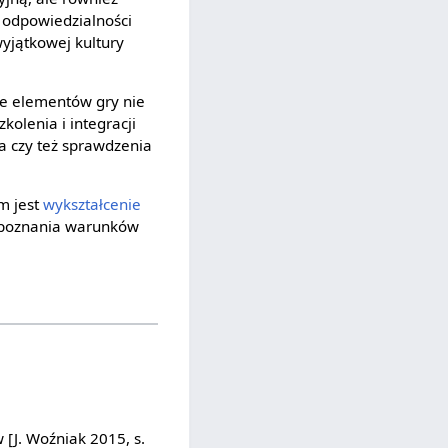
 odpowiedzialności
wyjątkowej kultury
ie elementów gry nie
kolenia i integracji
a czy też sprawdzenia
m jest
wykształcenie
ć poznania warunków
 [J. Woźniak 2015, s.