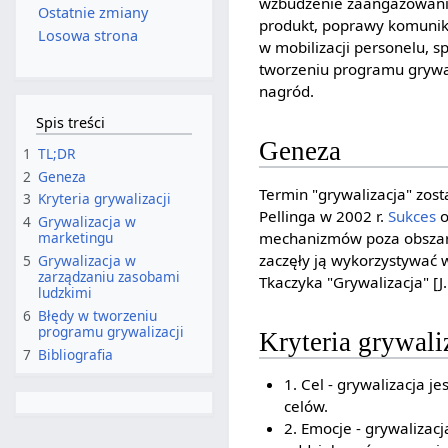
wzbudzenie zaangażowania
Ostatnie zmiany
produkt, poprawy komunika
Losowa strona
w mobilizacji personelu, 
tworzeniu programu grywali
nagród.
Spis treści
Geneza
1
TL;DR
2
Geneza
Termin "grywalizacja" zos
3
Kryteria grywalizacji
Pellinga w 2002 r.
Sukces
o
4
Grywalizacja w
mechanizmów poza obszar
marketingu
zaczęły ją wykorzystywać w
5
Grywalizacja w
zarządzaniu zasobami
Tkaczyka "Grywalizacja" [J.
ludzkimi
6
Błędy w tworzeniu
programu grywalizacji
Kryteria grywali
7
Bibliografia
1. Cel - grywalizacja 
celów.
2. Emocje - grywalizac