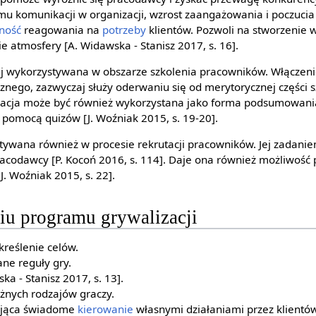
u komunikacji w organizacji, wzrost zaangażowania i poczucia
ność
reagowania na
potrzeby
klientów. Pozwoli na stworzenie 
ie atmosfery [A. Widawska - Stanisz 2017, s. 16].
zej wykorzystywana w obszarze szkolenia pracowników. Włączen
nego, zazwyczaj służy oderwaniu się od merytorycznej części sz
izacja może być również wykorzystana jako forma podsumowani
 pomocą quizów [J. Woźniak 2015, s. 19-20].
stywana również w procesie rekrutacji pracowników. Jej zadanie
acodawcy [P. Kocoń 2016, s. 114]. Daje ona również możliwoś
J. Woźniak 2015, s. 22].
iu programu grywalizacji
kreślenie celów.
ne reguły gry.
a - Stanisz 2017, s. 13].
żnych rodzajów graczy.
zająca świadome
kierowanie
własnymi działaniami przez klientów