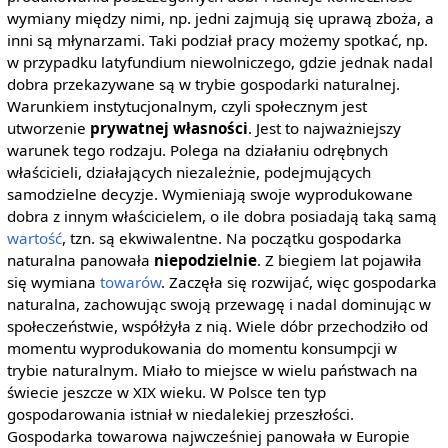
wymiany między nimi, np. jedni zajmują się uprawą zboża, a
inni są młynarzami. Taki podział pracy możemy spotkać, np.
w przypadku latyfundium niewolniczego, gdzie jednak nadal
dobra przekazywane są w trybie gospodarki naturalnej.
Warunkiem instytucjonalnym, czyli społecznym jest
utworzenie
prywatnej własności
. Jest to najważniejszy
warunek tego rodzaju. Polega na działaniu odrębnych
właścicieli, działających niezależnie, podejmujących
samodzielne decyzje. Wymieniają swoje wyprodukowane
dobra z innym właścicielem, o ile dobra posiadają taką samą
wartość
, tzn. są ekwiwalentne. Na początku gospodarka
naturalna panowała
niepodzielnie
. Z biegiem lat pojawiła
się wymiana
towarów
. Zaczęła się rozwijać, więc gospodarka
naturalna, zachowując swoją przewagę i nadal dominując w
społeczeństwie, współżyła z nią. Wiele dóbr przechodziło od
momentu wyprodukowania do momentu konsumpcji w
trybie naturalnym. Miało to miejsce w wielu państwach na
świecie jeszcze w XIX wieku. W Polsce ten typ
gospodarowania istniał w niedalekiej przeszłości.
Gospodarka towarowa najwcześniej panowała w Europie