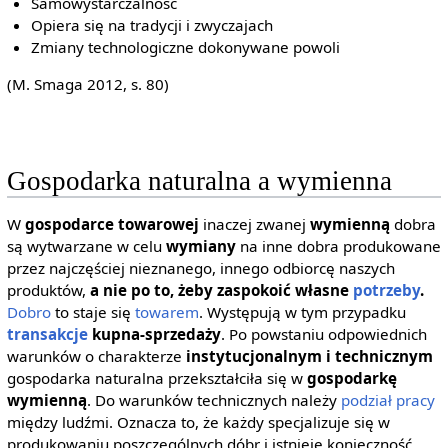
Samowystarczalność
Opiera się na tradycji i zwyczajach
Zmiany technologiczne dokonywane powoli
(M. Smaga 2012, s. 80)
Gospodarka naturalna a wymienna
W
gospodarce towarowej
inaczej zwanej
wymienną
dobra
są wytwarzane w celu
wymiany
na inne dobra produkowane
przez najczęściej nieznanego, innego odbiorcę naszych
produktów,
a nie po to, żeby zaspokoić własne
potrzeby
.
Dobro
to staje się
towarem
. Występują w tym przypadku
transakcje
kupna-sprzedaży
. Po powstaniu odpowiednich
warunków o charakterze
instytucjonalnym i technicznym
gospodarka naturalna przekształciła się w
gospodarkę
wymienną
. Do warunków technicznych należy
podział pracy
między ludźmi. Oznacza to, że każdy specjalizuje się w
produkowaniu poszczególnych dóbr i istnieje konieczność