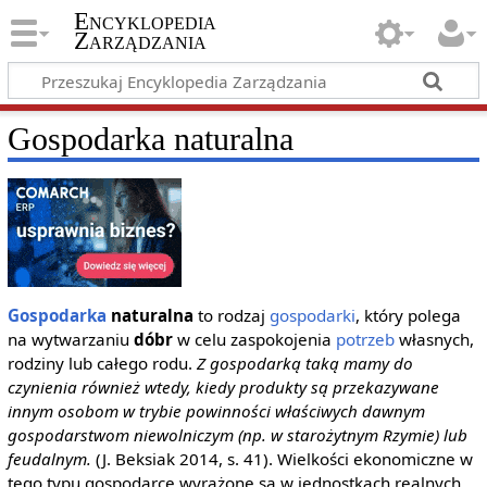
Encyklopedia
Zarządzania
Gospodarka naturalna
Gospodarka
naturalna
to rodzaj
gospodarki
, który polega
na wytwarzaniu
dóbr
w celu zaspokojenia
potrzeb
własnych,
rodziny lub całego rodu.
Z gospodarką taką mamy do
czynienia również wtedy, kiedy produkty są przekazywane
innym osobom w trybie powinności właściwych dawnym
gospodarstwom niewolniczym (np. w starożytnym Rzymie) lub
feudalnym.
(J. Beksiak 2014, s. 41). Wielkości ekonomiczne w
tego typu gospodarce wyrażone są w jednostkach realnych,