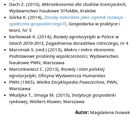
Dach Z. (2010),
Mikroekonomia dla studiów licencjackich
,
Wydawnictwo Naukowe SYNABA, Kraków
Górka K. (2014),
Zasoby naturalne jako czynnik rozwoju
społeczno-gospodarczego
, Gospodarka w praktyce i
teorii, Nr 3
Karbowiak K. (2014),
Rozwój agroturystyki w Polsce w
latach 2010-2013
, Zagadnienia doradztwa rolniczego, nr 4
Marciniak S. (red.) (2013),
Makro i mikro ekonomia.
Podstawowe problemy współczesności
, Wydawnictwo
Naukowe PWN, Warszawa
Marcinkiewicz C. (2013),
Rozwój i stan polskiej
agroturystyki
, Oficyna Wydawnicza Humanitas
PWN (1965),
Wielka Encyklopedia Powszechna
, PWN,
Warszawa
Włudyka T., Smaga M. (2015),
Instytucje gospodarki
rynkowej
, Wolters Kluwer, Warszawa
Autor:
Magdalena Nowak