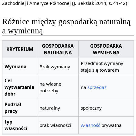
Zachodniej i Ameryce Północnej (J. Beksiak 2014, s. 41-42)
Różnice między gospodarką naturalną
a wymienną
GOSPODARKA
GOSPODARKA
KRYTERIUM
NATURALNA
WYMIENNA
Przedmiot wymiany
Wymiana
Brak wymiany
staje się towarem
Cel
na własne
wytwarzania
na
sprzedaż
potrzeby
dóbr
Podział
naturalny
społeczny
pracy
typ
brak własności
własność
prywatna
własności