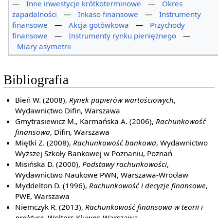
—
Inne inwestycje krótkoterminowe
—
Okres
zapadalności
—
Inkaso finansowe
—
Instrumenty
finansowe
—
Akcja gotówkowa
—
Przychody
finansowe
—
Instrumenty rynku pieniężnego
—
Miary asymetrii
Bibliografia
Bień W. (2008),
Rynek papierów wartościowych
,
Wydawnictwo Difin, Warszawa
Gmytrasiewicz M., Karmańska A. (2006),
Rachunkowość
finansowa
, Difin, Warszawa
Miętki Z. (2008),
Rachunkowość bankowa
, Wydawnictwo
Wyższej Szkoły Bankowej w Poznaniu, Poznań
Misińska D. (2000),
Podstawy rachunkowości
,
Wydawnictwo Naukowe PWN, Warszawa-Wrocław
Myddelton D. (1996),
Rachunkowość i decyzje finansowe
,
PWE, Warszawa
Niemczyk R. (2013),
Rachunkowość finansowa w teorii i
praktyce
, Wolters Kluwer, Warszawa