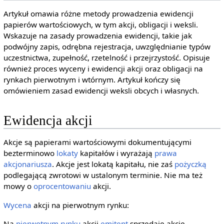
Artykuł omawia różne metody prowadzenia ewidencji
papierów wartościowych, w tym akcji, obligacji i weksli.
Wskazuje na zasady prowadzenia ewidencji, takie jak
podwójny zapis, odrębna rejestracja, uwzględnianie typów
uczestnictwa, zupełność, rzetelność i przejrzystość. Opisuje
również proces wyceny i ewidencji akcji oraz obligacji na
rynkach pierwotnym i wtórnym. Artykuł kończy się
omówieniem zasad ewidencji weksli obcych i własnych.
Ewidencja akcji
Akcje są papierami wartościowymi dokumentującymi
bezterminowo
lokaty
kapitałów i wyrażają
prawa
akcjonariusza
. Akcje jest lokatą kapitału, nie zaś
pożyczką
podlegającą zwrotowi w ustalonym terminie. Nie ma też
mowy o
oprocentowaniu
akcji.
Wycena
akcji na pierwotnym rynku:
Na
pierwotnym rynku
akcji
emitent
sprzedaje akcje