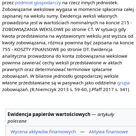
przez
podmiot gospodarczy
na rzecz innych jednostek.
Zobowiązanie wekslowe wygasa w momencie spłacenia całej
zapisanej na wekslu sumy. Ewidencja weksli własnych
prowadzona jest w wartościach nominalnych na koncie 215 -
ZOBOWIĄZANIA WEKSLOWE po stronie CT. W sytuacji gdy
kwota przedstawiona na wystawionym wekslu jest wyższa od
kwoty zobowiązania, różnica powinna być zapisana na koncie
755 - KOSZTY FINANSOWE po stronie DT. Ewidencja
analityczna prowadzona do konta zobowiązania wekslowe
powinna zawierać cechy weksli przedstawione w aktach
prawnych oraz determinować terminowe spłacanie
zobowiązań. W bilansie jednostki gospodarczej weksle
własne przedstawiane są w pasywach jako oddzielna
grupa
zobowiązań. (R.Niemczyk 2013 s. 59-60, J.Pfaff 2017 s. 341)
Ewidencja papierów wartościowych
—
artykuły
polecane
Wycena aktywów finansowych
—
Aktywa finansowe