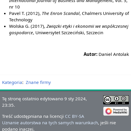
International Journal of Business and Management
, Vol. 5,
nr 10
Pavel T. (2012),
The Enron Scandal
, Chalmers University of
Technology
Wolska G. (2017),
Związki etyki i ekonomii we współczesnej
gospodarce
, Uniwersytet Szczeciński, Szczecin
Autor:
Daniel Antolak
Kategoria
:
Znane firmy
Tę stronę ostatnio edytowano 9 sty 2024,
23:35.
Treść udostępniana na licencji
CC BY-SA
Uznanie autorstwa na tych samych warunkach
, jeśli nie
podano inaczej.