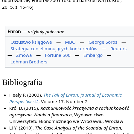
doprowadziły Enron w 2001 roku do bankructwa (D. Król,
2015, s. 15-16)
Enron
—
artykuły polecane
Oszustwo księgowe
—
MBO
—
George Soros
—
Strategia cen eliminujących konkurentów
—
Reuters
—
Zmowa
—
Fortune 500
—
Embargo
—
Lehman Brothers
Bibliografia
Healy P. (2003),
The Fall of Enron, Journal of Economic
Perspectives
, Volume 17, Number 2
Król D. (2015),
Rachunkowość kreatywna a rachunkowość
agresywna. Nauki o finansach
, Wydawnictwo
Uniwersytetu Ekonomicznego we Wrocławiu, Wrocław
Li Y. (2010),
The Case Analysis of the Scandal of Enron,