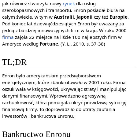
jak również stworzyła nowy
rynek
dla usług
szerokopasmowych i transportu. Enron posiadał biura na
całym świecie, w tym w
Australii
,
Japonii
czy też
Europie
.
Pod koniec lat dziewięćdziesiątych Enron był uważany za
jedną z bardziej innowacyjnych firm w kraju. W roku 2000
firma
zajęła 22 miejsce na liście 100 najlepszych firm w
Ameryce według
Fortune
. (Y. Li, 2010, s. 37-38)
TL;DR
Enron było amerykańskim przedsiębiorstwem
energetycznym, które zbankrutowało w 2001 roku. Firma
oszukiwała w księgowości, ukrywając straty i manipulując
danymi finansowymi. Wprowadzono agresywną
rachunkowość, która pomagała ukryć prawdziwą sytuację
finansową firmy. To doprowadziło do utraty zaufania
inwestorów i bankructwa Enronu.
Bankructwo Enronu