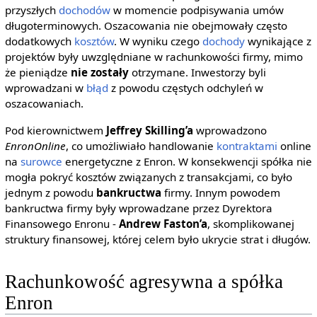
przyszłych
dochodów
w momencie podpisywania umów
długoterminowych. Oszacowania nie obejmowały często
dodatkowych
kosztów
. W wyniku czego
dochody
wynikające z
projektów były uwzględniane w rachunkowości firmy, mimo
że pieniądze
nie zostały
otrzymane. Inwestorzy byli
wprowadzani w
błąd
z powodu częstych odchyleń w
oszacowaniach.
Pod kierownictwem
Jeffrey Skilling’a
wprowadzono
EnronOnline
, co umożliwiało handlowanie
kontraktami
online
na
surowce
energetyczne z Enron. W konsekwencji spółka nie
mogła pokryć kosztów związanych z transakcjami, co było
jednym z powodu
bankructwa
firmy. Innym powodem
bankructwa firmy były wprowadzane przez Dyrektora
Finansowego Enronu -
Andrew Faston’a
, skomplikowanej
struktury finansowej, której celem było ukrycie strat i długów.
Rachunkowość agresywna a spółka
Enron