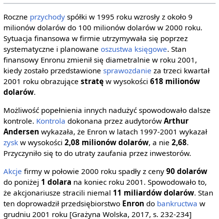
Roczne
przychody
spółki w 1995 roku wzrosły z około 9
milionów dolarów do 100 milionów dolarów w 2000 roku.
Sytuacja finansowa w firmie utrzymywała się poprzez
systematyczne i planowane
oszustwa księgowe
. Stan
finansowy Enronu zmienił się diametralnie w roku 2001,
kiedy zostało przedstawione
sprawozdanie
za trzeci kwartał
2001 roku obrazujące
stratę
w wysokości
618 milionów
dolarów
.
Możliwość popełnienia innych nadużyć spowodowało dalsze
kontrole.
Kontrola
dokonana przez audytorów
Arthur
Andersen
wykazała, że Enron w latach 1997-2001 wykazał
zysk
w wysokości
2,08 milionów dolarów
, a nie
2,68
.
Przyczyniło się to do utraty zaufania przez inwestorów.
Akcje
firmy w połowie 2000 roku spadły z ceny
90 dolarów
do poniżej
1 dolara
na koniec roku 2001. Spowodowało to,
że akcjonariusze stracili niemal
11 miliardów dolarów
. Stan
ten doprowadził przedsiębiorstwo
Enron
do
bankructwa
w
grudniu 2001 roku [Grażyna Wolska, 2017, s. 232-234]