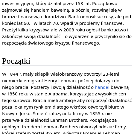
inwestycyjnym, który działał przez 158 lat. Początkowo
zajmował się handlem bawełną, a później rozwinął się w
branże finansową i doradztwo. Bank odnosił sukcesy, ale pod
koniec lat 60. i w latach 70. wpadł w problemy finansowe.
Przeżył kilka kryzysów, ale w 2008 roku ogłosił bankructwo i
zakończył swoją działalność. To wydarzenie przyczyniło się do
rozpoczęcia światowego kryzysu finansowego.
Początki
W 1844 r. mały sklepik wielobranżowy otworzył 23-letni
niemiecki emigrant Henry Lehman, później dołączyli do
niego bracia. Poszerzyli swoją działalność o
handel
bawełną
w 1850 roku w stanie Alabama, korzystając z wysokich cen
tego surowca. Bracia mieli ambicje aby rozpocząć działalność
poza lokalnym rynkiem dlatego wkrótce otworzyli biuro w
Nowym Jorku. Śmierć założyciela firmy w 1855 r. nie
przerwała działalności Lehman Brothers. Podążając za
ogólnym trendem Lehman Brothers otworzył oddział firmy,
której szefem został 32-letni wówczas Emanuel Lehman.