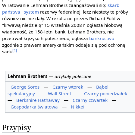
W ratowanie Lehman Brothers zaangażowali się:
skarb
państwa
i
system
rezerwy federalnej, lecz niestety te próby
również nic nie dały. W rezultacie prezes Richard Fuld w
"krwawą niedzielę" 15 września 2008 r. ogłasza hiobową
wiadomość, że 158-letni bank, Lehman Brothers, nie
przetrwał kryzysu hipotecznego, ogłasza
bankructwo
i
zgodnie z prawem amerykańskim oddaje się pod ochronę
[4]
sądu
Lehman Brothers
—
artykuły polecane
George Soros
—
Czarny wtorek
—
Bąbel
spekulacyjny
—
Wall Street
—
Czarny poniedziałek
—
Berkshire Hathaway
—
Czarny czwartek
—
Gospodarka światowa
—
Nikkei
Przypisy