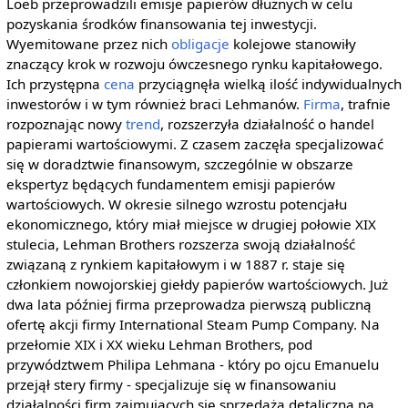
Loeb przeprowadzili emisje papierów dłużnych w celu
pozyskania środków finansowania tej inwestycji.
Wyemitowane przez nich
obligacje
kolejowe stanowiły
znaczący krok w rozwoju ówczesnego rynku kapitałowego.
Ich przystępna
cena
przyciągnęła wielką ilość indywidualnych
inwestorów i w tym również braci Lehmanów.
Firma
, trafnie
rozpoznając nowy
trend
, rozszerzyła działalność o handel
papierami wartościowymi. Z czasem zaczęła specjalizować
się w doradztwie finansowym, szczególnie w obszarze
ekspertyz będących fundamentem emisji papierów
wartościowych. W okresie silnego wzrostu potencjału
ekonomicznego, który miał miejsce w drugiej połowie XIX
stulecia, Lehman Brothers rozszerza swoją działalność
związaną z rynkiem kapitałowym i w 1887 r. staje się
członkiem nowojorskiej giełdy papierów wartościowych. Już
dwa lata później firma przeprowadza pierwszą publiczną
ofertę akcji firmy International Steam Pump Company. Na
przełomie XIX i XX wieku Lehman Brothers, pod
przywództwem Philipa Lehmana - który po ojcu Emanuelu
przejął stery firmy - specjalizuje się w finansowaniu
działalności firm zajmujących się sprzedażą detaliczną na