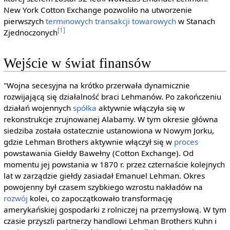
New York Cotton Exchange pozwoliło na utworzenie
pierwszych
terminowych transakcji towarowych
w Stanach
[1]
Zjednoczonych
Wejście w świat finansów
"Wojna secesyjna na krótko przerwała dynamicznie
rozwijającą się działalność braci Lehmanów. Po zakończeniu
działań wojennych
spółka
aktywnie włączyła się w
rekonstrukcje zrujnowanej Alabamy. W tym okresie główna
siedziba została ostatecznie ustanowiona w Nowym Jorku,
gdzie Lehman Brothers aktywnie włączył się w
proces
powstawania Giełdy Bawełny (Cotton Exchange). Od
momentu jej powstania w 1870 r. przez czternaście kolejnych
lat w zarządzie giełdy zasiadał Emanuel Lehman. Okres
powojenny był czasem szybkiego wzrostu nakładów na
rozwój
kolei, co zapoczątkowało transformację
amerykańskiej gospodarki z rolniczej na przemysłową. W tym
czasie przyszli partnerzy handlowi Lehman Brothers Kuhn i