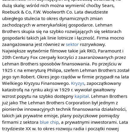
dużą skalę; wśród nich można wymienić choćby Sears,
Roebuck & Co, F.W. Woolworth Co. Lata dwudzieste
ubiegłego stulecia to okres dynamicznych zmian
zachodzących w amerykańskiej gospodarce. Lehman
Brothers skupia się na szybko rozwijających się sektorach
gospodarki takich jak linie lotnicze i łączność. Firma mocno
zaangażowana jest również w
sektor
rozrywkowy.
Największe wytwórnie filmowe takie jak RKO, Paramount i
20th Century Fox czerpały korzyści z zaaranżowanych przez
Lehman Brothers sposobów finansowania. Po przejściu w
1925 r. na emeryturę Philipa, szefem Lehman Brothers został
jego syn Robert. Okres jego rządów w firmie przypadł na lata
Wielkiego Kryzysu Finansowego.
Kryzys
, zapoczątkowany
katastrofą na rynku akcji w 1929 r. wywołał gwałtowny
wzrost popytu na szybko dostępny
kapitał
. Lehman Brothers
już jako The Lehman Brothers Corporation był jednym z
pionierów innowacyjnych technik finansowania działalności,
takich jak prywatne emisje, plany pożyczkowe pomiędzy
firmami z sektora
blue chip
, a prywatnymi inwestorami. Lata
trzydzieste XX w. to okres rozwoju radia i początki nowej