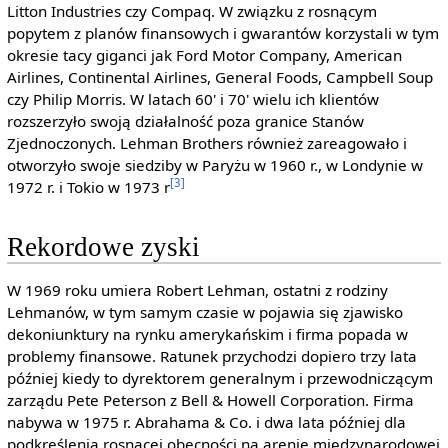
Litton Industries czy Compaq. W związku z rosnącym
popytem z planów finansowych i gwarantów korzystali w tym
okresie tacy giganci jak Ford Motor Company, American
Airlines, Continental Airlines, General Foods, Campbell Soup
czy Philip Morris. W latach 60' i 70' wielu ich klientów
rozszerzyło swoją działalność poza granice Stanów
Zjednoczonych. Lehman Brothers również zareagowało i
otworzyło swoje siedziby w Paryżu w 1960 r., w Londynie w
[3]
1972 r. i Tokio w 1973 r
Rekordowe zyski
W 1969 roku umiera Robert Lehman, ostatni z rodziny
Lehmanów, w tym samym czasie w pojawia się zjawisko
dekoniunktury na rynku amerykańskim i firma popada w
problemy finansowe. Ratunek przychodzi dopiero trzy lata
później kiedy to dyrektorem generalnym i przewodniczącym
zarządu Pete Peterson z Bell & Howell Corporation. Firma
nabywa w 1975 r. Abrahama & Co. i dwa lata później dla
podkreślenia rosnącej obecności na arenie międzynarodowej