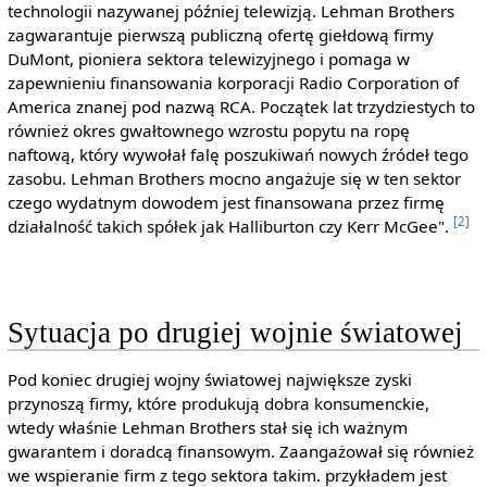
technologii nazywanej później telewizją. Lehman Brothers
zagwarantuje pierwszą publiczną ofertę giełdową firmy
DuMont, pioniera sektora telewizyjnego i pomaga w
zapewnieniu finansowania korporacji Radio Corporation of
America znanej pod nazwą RCA. Początek lat trzydziestych to
również okres gwałtownego wzrostu popytu na ropę
naftową, który wywołał falę poszukiwań nowych źródeł tego
zasobu. Lehman Brothers mocno angażuje się w ten sektor
czego wydatnym dowodem jest finansowana przez firmę
[2]
działalność takich spółek jak Halliburton czy Kerr McGee".
Sytuacja po drugiej wojnie światowej
Pod koniec drugiej wojny światowej największe zyski
przynoszą firmy, które produkują dobra konsumenckie,
wtedy właśnie Lehman Brothers stał się ich ważnym
gwarantem i doradcą finansowym. Zaangażował się również
we wspieranie firm z tego sektora takim. przykładem jest