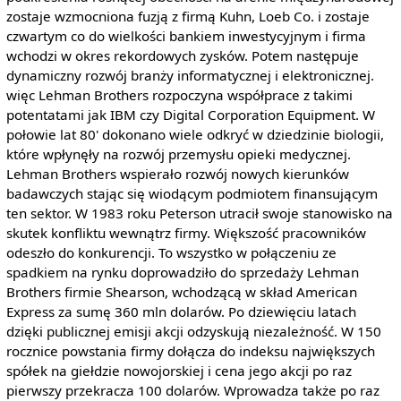
zostaje wzmocniona fuzją z firmą Kuhn, Loeb Co. i zostaje
czwartym co do wielkości bankiem inwestycyjnym i firma
wchodzi w okres rekordowych zysków. Potem następuje
dynamiczny rozwój branży informatycznej i elektronicznej.
więc Lehman Brothers rozpoczyna współprace z takimi
potentatami jak IBM czy Digital Corporation Equipment. W
połowie lat 80' dokonano wiele odkryć w dziedzinie biologii,
które wpłynęły na rozwój przemysłu opieki medycznej.
Lehman Brothers wspierało rozwój nowych kierunków
badawczych stając się wiodącym podmiotem finansującym
ten sektor. W 1983 roku Peterson utracił swoje stanowisko na
skutek konfliktu wewnątrz firmy. Większość pracowników
odeszło do konkurencji. To wszystko w połączeniu ze
spadkiem na rynku doprowadziło do sprzedaży Lehman
Brothers firmie Shearson, wchodzącą w skład American
Express za sumę 360 mln dolarów. Po dziewięciu latach
dzięki publicznej emisji akcji odzyskują niezależność. W 150
rocznice powstania firmy dołącza do indeksu największych
spółek na giełdzie nowojorskiej i cena jego akcji po raz
pierwszy przekracza 100 dolarów. Wprowadza także po raz