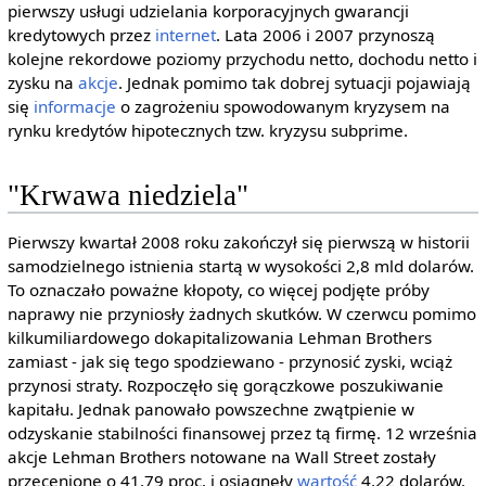
pierwszy usługi udzielania korporacyjnych gwarancji
kredytowych przez
internet
. Lata 2006 i 2007 przynoszą
kolejne rekordowe poziomy przychodu netto, dochodu netto i
zysku na
akcje
. Jednak pomimo tak dobrej sytuacji pojawiają
się
informacje
o zagrożeniu spowodowanym kryzysem na
rynku kredytów hipotecznych tzw. kryzysu subprime.
"Krwawa niedziela"
Pierwszy kwartał 2008 roku zakończył się pierwszą w historii
samodzielnego istnienia startą w wysokości 2,8 mld dolarów.
To oznaczało poważne kłopoty, co więcej podjęte próby
naprawy nie przyniosły żadnych skutków. W czerwcu pomimo
kilkumiliardowego dokapitalizowania Lehman Brothers
zamiast - jak się tego spodziewano - przynosić zyski, wciąż
przynosi straty. Rozpoczęło się gorączkowe poszukiwanie
kapitału. Jednak panowało powszechne zwątpienie w
odzyskanie stabilności finansowej przez tą firmę. 12 września
akcje Lehman Brothers notowane na Wall Street zostały
przecenione o 41,79 proc. i osiągnęły
wartość
4,22 dolarów.