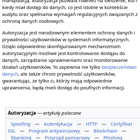
manipulacją. Autoryzacja pozwala również na śledzenie, kto i
kiedy miał dostęp do danych, co jest istotne w kontekście
audytu oraz spełniania wymagań regulacyjnych związanych z
ochroną danych osobowych.
Autoryzacja jest nieodzownym elementem ochrony danych i
prywatności użytkowników w systemach informatycznych.
Dzięki odpowiednio skonfigurowanym mechanizmom
autoryzacyjnym możliwe jest kontrolowanie dostępu do
danych, zarządzanie uprawnieniami oraz monitorowanie
działań użytkowników. To zapewnia nie tylko
bezpieczeństwo
danych
, ale także chroni prywatność użytkowników,
gwarantując, że tylko ci, którzy mają odpowiednie
uprawnienia, będą mieli dostęp do poufnych informacji.
Autoryzacja
—
artykuły polecane
Spoofing
—
Autentykacja
—
HTTP
—
Certyfikat
SSL
—
Program antywirusowy
—
Blockchain
—
Ebanking
—
Przyrząd pomiarowy
—
Phishing