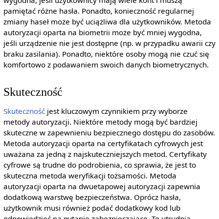
wygodna, jeśli użytkownicy mają wiele kont i muszą
pamiętać różne hasła. Ponadto, konieczność regularnej
zmiany haseł może być uciążliwa dla użytkowników. Metoda
autoryzacji oparta na biometrii może być mniej wygodna,
jeśli urządzenie nie jest dostępne (np. w przypadku awarii czy
braku zasilania). Ponadto, niektóre osoby mogą nie czuć się
komfortowo z podawaniem swoich danych biometrycznych.
Skuteczność
Skuteczność
jest kluczowym czynnikiem przy wyborze
metody autoryzacji. Niektóre metody mogą być bardziej
skuteczne w zapewnieniu bezpiecznego dostępu do zasobów.
Metoda autoryzacji oparta na certyfikatach cyfrowych jest
uważana za jedną z najskuteczniejszych metod. Certyfikaty
cyfrowe są trudne do podrobienia, co sprawia, że jest to
skuteczna metoda weryfikacji tożsamości. Metoda
autoryzacji oparta na dwuetapowej autoryzacji zapewnia
dodatkową warstwę bezpieczeństwa. Oprócz hasła,
użytkownik musi również podać dodatkowy kod lub
odpowiedzieć na pytanie zabezpieczające. To utrudnia