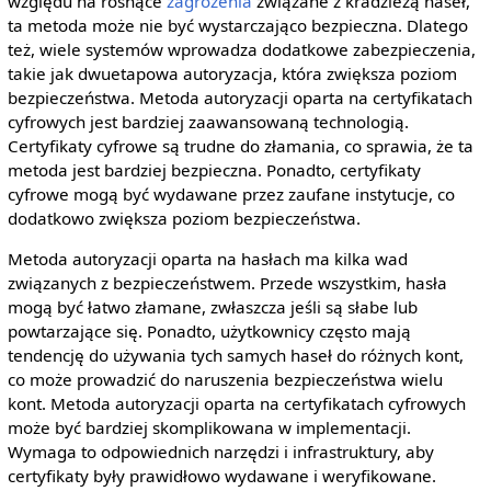
względu na rosnące
zagrożenia
związane z kradzieżą haseł,
ta metoda może nie być wystarczająco bezpieczna. Dlatego
też, wiele systemów wprowadza dodatkowe zabezpieczenia,
takie jak dwuetapowa autoryzacja, która zwiększa poziom
bezpieczeństwa. Metoda autoryzacji oparta na certyfikatach
cyfrowych jest bardziej zaawansowaną technologią.
Certyfikaty cyfrowe są trudne do złamania, co sprawia, że ta
metoda jest bardziej bezpieczna. Ponadto, certyfikaty
cyfrowe mogą być wydawane przez zaufane instytucje, co
dodatkowo zwiększa poziom bezpieczeństwa.
Metoda autoryzacji oparta na hasłach ma kilka wad
związanych z bezpieczeństwem. Przede wszystkim, hasła
mogą być łatwo złamane, zwłaszcza jeśli są słabe lub
powtarzające się. Ponadto, użytkownicy często mają
tendencję do używania tych samych haseł do różnych kont,
co może prowadzić do naruszenia bezpieczeństwa wielu
kont. Metoda autoryzacji oparta na certyfikatach cyfrowych
może być bardziej skomplikowana w implementacji.
Wymaga to odpowiednich narzędzi i infrastruktury, aby
certyfikaty były prawidłowo wydawane i weryfikowane.