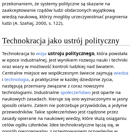
przekonaniem, że systemy polityczne są skazane na
zaakceptowanie rządów ludzi obdarzonych wyjątkową
wiedzą naukową, którzy mogliby urzeczywistniać pragnienia
ludzi (A. Szahaj, 2000, s. 122).
Technokracja jako ustrój polityczny
Technokracja to
wizja
ustroju politycznego
, która powstała
w epoce industrialnej. Jest wynikiem rozwoju nauki i techniki
oraz wiary w możliwość kontroli ludzkiej nad światem.
Centralne miejsce we współczesnym świecie zajmują
wiedza
i
technologia
, a praktycznie w każdej dziedzinie życia,
następują przemiany związane z coraz nowszymi
technologiami. Industrialne
społeczeństwo
jest oparte na
naukowych zasadach. Kieruje się ono wyznaczonymi w jasny
sposób celami. Zatem nie potrzebuje przywódców, a jedynie
przewodników. Takie społeczeństwo jest rządzone przez
zasady opierane na naukowej wiedzy, które służą osiąganiu
celów ogółu członków. Idee technokratyczne łączą się, w
sposób nierozerwalny, z przejmowaniem przywilejów w