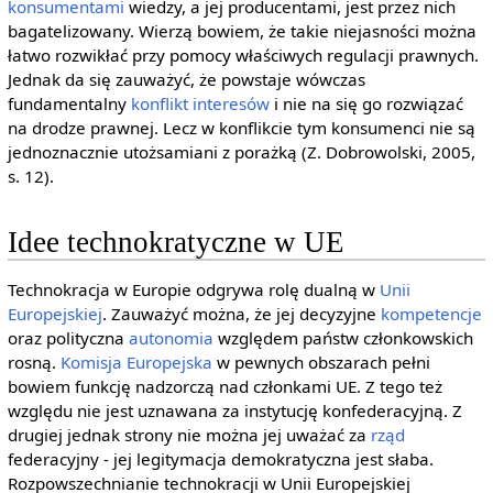
konsumentami
wiedzy, a jej producentami, jest przez nich
bagatelizowany. Wierzą bowiem, że takie niejasności można
łatwo rozwikłać przy pomocy właściwych regulacji prawnych.
Jednak da się zauważyć, że powstaje wówczas
fundamentalny
konflikt interesów
i nie na się go rozwiązać
na drodze prawnej. Lecz w konflikcie tym konsumenci nie są
jednoznacznie utożsamiani z porażką (Z. Dobrowolski, 2005,
s. 12).
Idee technokratyczne w UE
Technokracja w Europie odgrywa rolę dualną w
Unii
Europejskiej
. Zauważyć można, że jej decyzyjne
kompetencje
oraz polityczna
autonomia
względem państw członkowskich
rosną.
Komisja Europejska
w pewnych obszarach pełni
bowiem funkcję nadzorczą nad członkami UE. Z tego też
względu nie jest uznawana za instytucję konfederacyjną. Z
drugiej jednak strony nie można jej uważać za
rząd
federacyjny - jej legitymacja demokratyczna jest słaba.
Rozpowszechnianie technokracji w Unii Europejskiej