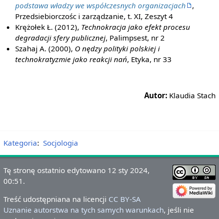
podstawa władzy we współczesnych organizacjach
,
Przedsiebiorczośc i zarządzanie, t. XI, Zeszyt 4
Krężołek Ł. (2012),
Technokracja jako efekt procesu
degradacji sfery publicznej
, Palimpsest, nr 2
Szahaj A. (2000),
O nędzy polityki polskiej i
technokratyzmie jako reakcji nań
, Etyka, nr 33
Autor:
Klaudia Stach
Kategoria
:
Socjologia
Tę stronę ostatnio edytowano 12 sty 2024,
00:51.
Treść udostępniana na licencji
CC BY-SA
Uznanie autorstwa na tych samych warunkach
, jeśli nie