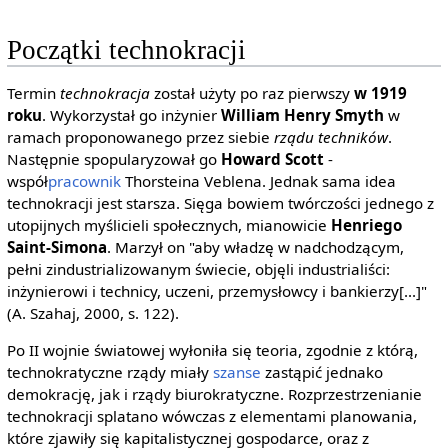
Początki technokracji
Termin
technokracja
został użyty po raz pierwszy
w 1919
roku
. Wykorzystał go inżynier
William Henry Smyth
w
ramach proponowanego przez siebie
rządu techników
.
Następnie spopularyzował go
Howard Scott
-
współ
pracownik
Thorsteina Veblena. Jednak sama idea
technokracji jest starsza. Sięga bowiem twórczości jednego z
utopijnych myślicieli społecznych, mianowicie
Henriego
Saint-Simona
. Marzył on "aby władzę w nadchodzącym,
pełni zindustrializowanym świecie, objęli industrialiści:
inżynierowi i technicy, uczeni, przemysłowcy i bankierzy[...]"
(A. Szahaj, 2000, s. 122).
Po II wojnie światowej wyłoniła się teoria, zgodnie z którą,
technokratyczne rządy miały
szanse
zastąpić jednako
demokrację, jak i rządy biurokratyczne. Rozprzestrzenianie
technokracji splatano wówczas z elementami planowania,
które zjawiły się kapitalistycznej gospodarce, oraz z