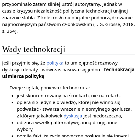
przypominało zatem silniej ustrój autorytarny. Jednak w
czasie kryzysu niezależność polityczna technokracji unijnej
znacznie słabła. Z kolei rosło nieoficjalne podporządkowanie
najmocniejszym państwom członkowskim (T. G. Grosse, 2018,
s. 354).
Wady technokracji
Jeśli przyjmie się, że
polityka
to umiejętność rozmowy,
dyskusji i debaty - wówczas nasuwa się jedno -
technokracja
uśmierca politykę
.
Dzieje się tak, ponieważ technokrata:
jest skoncentrowany na środkach, nie na celach,
opiera się jedynie o wiedzę, której nie winno się
podważać - stwarza wrażenie nieomylnego geniusza,
z którym jakakolwiek
dyskusja
jest niedorzeczna,
odrzuca wszelką alternatywę, inną drogę, inne
wybory,
pomija fakt, że życie społeczne posługuje się innymi