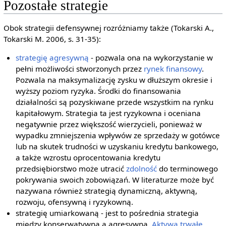
Pozostałe strategie
Obok strategii defensywnej rozróżniamy także (Tokarski A.,
Tokarski M. 2006, s. 31-35):
strategię agresywną
- pozwala ona na wykorzystanie w
pełni możliwości stworzonych przez
rynek finansowy
.
Pozwala na maksymalizację zysku w dłuższym okresie i
wyższy poziom ryzyka. Środki do finansowania
działalności są pozyskiwane przede wszystkim na rynku
kapitałowym. Strategia ta jest ryzykowna i oceniana
negatywnie przez większość wierzycieli, ponieważ w
wypadku zmniejszenia wpływów ze sprzedaży w gotówce
lub na skutek trudności w uzyskaniu kredytu bankowego,
a także wzrostu oprocentowania kredytu
przedsiębiorstwo może utracić
zdolność
do terminowego
pokrywania swoich zobowiązań. W literaturze może być
nazywana również strategią dynamiczną, aktywną,
rozwoju, ofensywną i ryzykowną.
strategię umiarkowaną - jest to pośrednia strategia
między konserwatywną a agresywną.
Aktywa trwałe