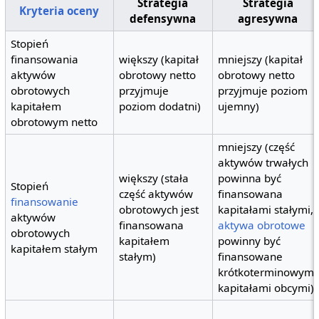
Strategia
Strategia
Kryteria oceny
defensywna
agresywna
Stopień
finansowania
większy (kapitał
mniejszy (kapitał
aktywów
obrotowy netto
obrotowy netto
obrotowych
przyjmuje
przyjmuje poziom
kapitałem
poziom dodatni)
ujemny)
obrotowym netto
mniejszy (część
aktywów trwałych
większy (stała
powinna być
Stopień
część aktywów
finansowana
finansowanie
obrotowych jest
kapitałami stałymi,
aktywów
finansowana
aktywa obrotowe
obrotowych
kapitałem
powinny być
kapitałem stałym
stałym)
finansowane
krótkoterminowymi
kapitałami obcymi)