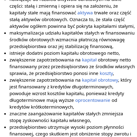
części: stałą i zmienną i opiera się na założeniu, że
kapitały stałe mają finansować
aktywa
trwałe oraz część
stałą aktywów obrotowych. Oznacza to, że stała część
aktywów ogółem powinna być pokryta kapitałami stałymi,
maksymalizacja udziału kapitałów stałych w finansowaniu
środków obrotowych wzmacnia płatniczą równowagę
przedsiębiorstwa oraz jej stabilizację finansową,
istnieje dodatni poziom kapitału obrotowego netto,
zwiększenie zapotrzebowania na
kapitał
obrotowy netto
finansowany przez przedsiębiorstwo ze środków własnych
sprawia, że przedsiębiorstwo ponosi inne
koszty
,
zwiększenie zapotrzebowania na
kapitał obrotowy
, który
jest finansowany z kredytów długoterminowych,
powoduje wzrost kosztów kapitału, ponieważ kredyty
długoterminowe mają wyższe
oprocentowanie
od
kredytów krótkoterminowych,
znaczne zaangażowanie kapitałów stałych zmniejsza
stopę zyskowności kapitału własnego,
przedsiębiorstwo utrzymuje wysoki poziom płynności
finansowej, czego skutkiem jest obniżenie stopy zwrotu i