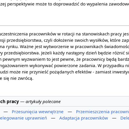
lszej perspektywie może to doprowadzić do wypalenia zawodow
czestniczenia pracowników w rotacji na stanowiskach pracy jes
ji przedsiębiorstwa, czyli dołożenie swoich wysiłków, które za
 na rynku. Ważne jest wytworzenie w pracownikach świadomośc
y przedsiębiorstwa. Jeżeli każdy następny dzień będzie różnić s
ch pewnym wyzwaniem to jest pewne, że pracownicy będą bardz
aangażowaniem wykonywać powierzone zadania. W przypadku n
ludzi może nie przynieść pożądanych efektów - zamiast inwestyc
re się nie zwrócą.
ach pracy
—
artykuły polecane
—
Przesunięcia wewnętrzne
—
Przemieszczenia pracown
elegowanie uprawnień
—
Adaptacja pracowników
—
Del