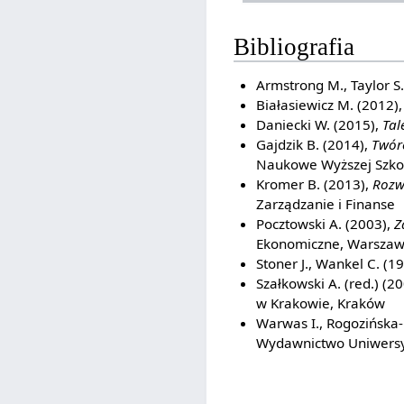
Bibliografia
Armstrong M., Taylor S
Białasiewicz M. (2012)
Daniecki W. (2015),
Tal
Gajdzik B. (2014),
Twór
Naukowe Wyższej Szkoł
Kromer B. (2013),
Rozw
Zarządzanie i Finanse
Pocztowski A. (2003),
Z
Ekonomiczne, Warsza
Stoner J., Wankel C. (1
Szałkowski A. (red.) (2
w Krakowie, Kraków
Warwas I., Rogozińska-
Wydawnictwo Uniwersy