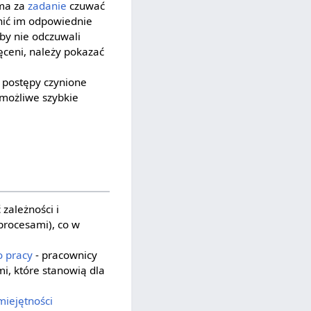
 ma za
zadanie
czuwać
ić im odpowiednie
by nie odczuwali
hęceni, należy pokazać
 postępy czynione
 możliwe szybkie
 zależności i
rocesami), co w
o pracy
- pracownicy
i, które stanowią dla
miejętności