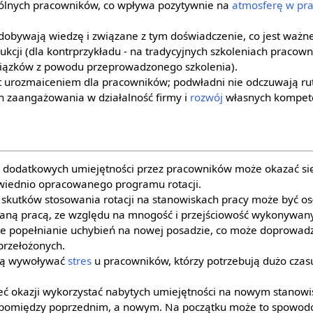
ólnych pracowników, co wpływa pozytywnie na
atmosferę w pra
dobywają wiedzę i związane z tym doświadczenie, co jest ważne
kcji (dla kontrprzykładu - na tradycyjnych szkoleniach pracowni
iązków z powodu przeprowadzonego szkolenia).
t urozmaiceniem dla pracowników; podwładni nie odczuwają rut
h zaangażowania w działalność firmy i
rozwój
własnych kompete
dodatkowych umiejętności przez pracowników może okazać się
iednio opracowanego programu rotacji.
kutków stosowania rotacji na stanowiskach pracy może być osła
ną pracą, ze względu na mnogość i przejściowość wykonywany
popełnianie uchybień na nowej posadzie, co może doprowadzić
przełożonych.
gą wywoływać
stres
u pracowników, którzy potrzebują dużo czas
eć okazji wykorzystać nabytych umiejętności na nowym stanowi
c pomiędzy poprzednim, a nowym. Na początku może to spowod