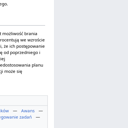
ego.
t możliwość brania
procentują we wzroście
i, że ich postępowanie
ię od poprzedniego i
iej
iedostosowania planu
ji może się
ików
—
Awans
—
egowanie zadań
—