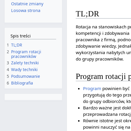
Ostatnie zmiany
Losowa strona
TL;DR
Rotacja na stanowiskach 
kompetencji i zdobywania n
Spis treści
pracownika z firmą, podnos
1
TL;DR
zdobywanie wiedzy. Jednak
2
Program rotacji
wykorzystania nabytych um
pracowników
do grupy pracowników.
3
Zalety techniki
4
Wady techniki
Program rotacji
5
Podsumowanie
6
Bibliografia
Program
powinien być 
przygotują do tego pr
do grupy odbiorców, kt
Bardzo ważne jest dok
przeprowadzana rotacj
Równie istotne jest o
powinni nauczyć się n