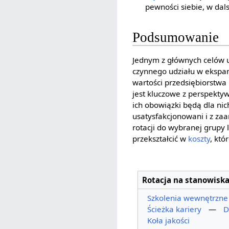
pewności siebie, w da
Podsumowanie
Jednym z głównych celów u
czynnego udziału w ekspans
wartości przedsiębiorstwa
jest kluczowe z perspektyw
ich obowiązki będą dla ni
usatysfakcjonowani i z z
rotacji do wybranej grupy 
przekształcić w
koszty
, któ
Rotacja na stanowisk
Szkolenia wewnętrzne
Ścieżka kariery
—
D
Koła jakości