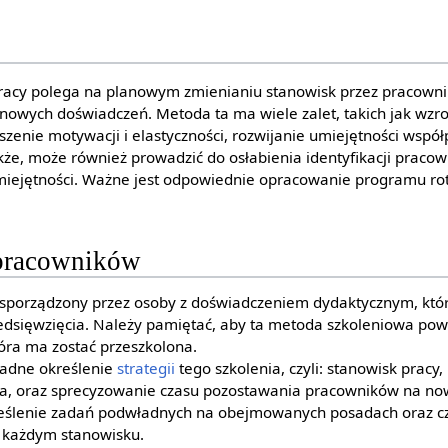
pracy polega na planowym zmienianiu stanowisk przez pracown
owych doświadczeń. Metoda ta ma wiele zalet, takich jak wzros
zenie motywacji i elastyczności, rozwijanie umiejętności współ
że, może również prowadzić do osłabienia identyfikacji pracown
iejętności. Ważne jest odpowiednie opracowanie programu rot
 pracowników
sporządzony przez osoby z doświadczeniem dydaktycznym, któ
zedsięwzięcia. Należy pamiętać, aby ta metoda szkoleniowa p
óra ma zostać przeszkolona.
ładne określenie
strategii
tego szkolenia, czyli: stanowisk pracy,
a, oraz sprecyzowanie czasu pozostawania pracowników na no
kreślenie zadań podwładnych na obejmowanych posadach oraz c
a każdym stanowisku.