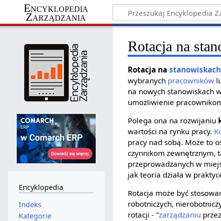
Encyklopedia
Zarządzania
Rotacja na sta
Rotacja na
stanowiskach
wybranych
pracowników
l
na nowych stanowiskach w
umożliwienie pracownikom
Polega ona na rozwijaniu
wartości na rynku pracy.
K
pracy nad sobą. Może to o
czynnikom zewnętrznym, ta
przeprowadzanych w miejsc
jak teoria działa w praktyc
Encyklopedia
Rotacja może być stosowa
robotniczych, nierobotnic
Indeks
rotacji - "
zarządzaniu
przez
Kategorie