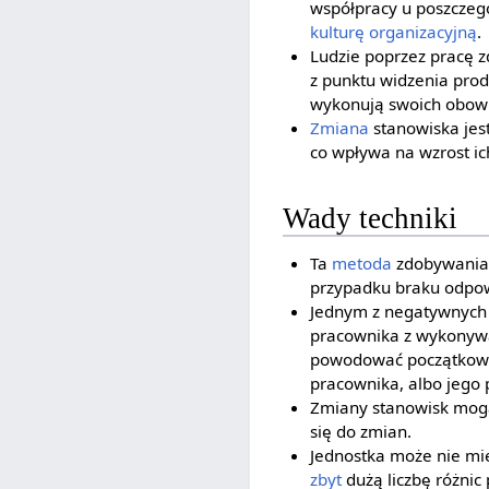
współpracy u poszczeg
kulturę organizacyjną
.
Ludzie poprzez pracę z
z punktu widzenia produ
wykonują swoich obow
Zmiana
stanowiska jes
co wpływa na wzrost ic
Wady techniki
Ta
metoda
zdobywania 
przypadku braku odpow
Jednym z negatywnych s
pracownika z wykonywa
powodować początkowe 
pracownika, albo jego 
Zmiany stanowisk mo
się do zmian.
Jednostka może nie mi
zbyt
dużą liczbę różni