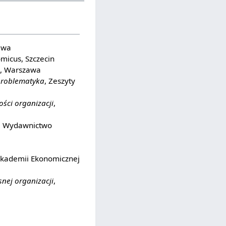
awa
omicus, Szczecin
, Warszawa
problematyka
, Zeszyty
ści organizacji
,
ie Wydawnictwo
kademii Ekonomicznej
nej organizacji
,