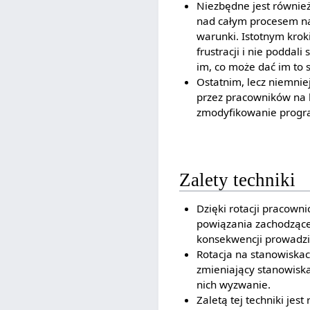
Niezbędne jest równie
nad całym procesem n
warunki. Istotnym krok
frustracji i nie poddal
im, co może dać im to 
Ostatnim, lecz niemni
przez pracowników na 
zmodyfikowanie progra
Zalety techniki
Dzięki rotacji pracown
powiązania zachodzące
konsekwencji prowadzi 
Rotacja na stanowiska
zmieniający stanowiska
nich wyzwanie.
Zaletą tej techniki jes