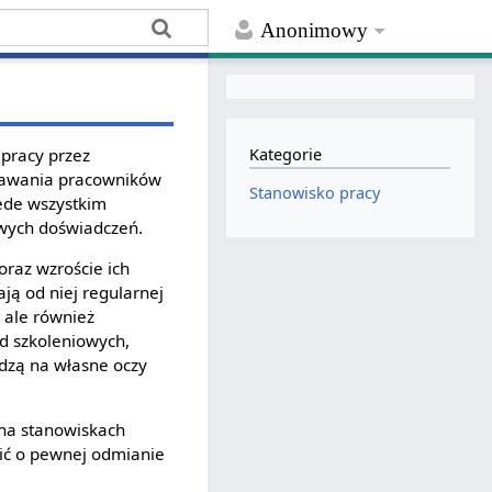
Anonimowy
pracy przez
Kategorie
stawania pracowników
Stanowisko pracy
ede wszystkim
wych doświadczeń.
oraz wzroście ich
ją od niej regularnej
 ale również
od szkoleniowych,
idzą na własne oczy
 na stanowiskach
wić o pewnej odmianie