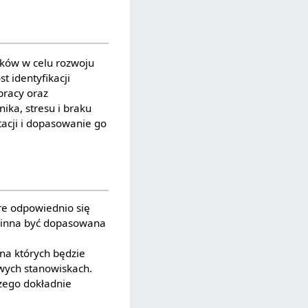
ików w celu rozwoju
t identyfikacji
pracy oraz
ika, stresu i braku
acji i dopasowanie go
re odpowiednio się
owinna być dopasowana
 na których będzie
wych stanowiskach.
zego dokładnie