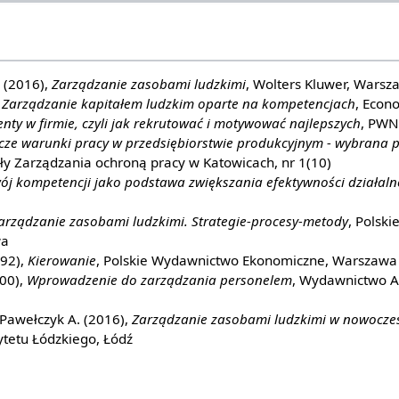
. (2016),
Zarządzanie zasobami ludzkimi
, Wolters Kluwer, Warsz
,
Zarządzanie kapitałem ludzkim oparte na kompetencjach
, Econ
enty w firmie, czyli jak rekrutować i motywować najlepszych
, PWN
cze warunki pracy w przedsiębiorstwie produkcyjnym - wybrana 
y Zarządzania ochroną pracy w Katowicach, nr 1(10)
ój kompetencji jako podstawa zwiększania efektywności działalno
arządzanie zasobami ludzkimi. Strategie-procesy-metody
, Polsk
wa
992),
Kierowanie
, Polskie Wydawnictwo Ekonomiczne, Warszawa
000),
Wprowadzenie do zarządzania personelem
, Wydawnictwo A
Pawełczyk A. (2016),
Zarządzanie zasobami ludzkimi w nowoczes
tetu Łódzkiego, Łódź