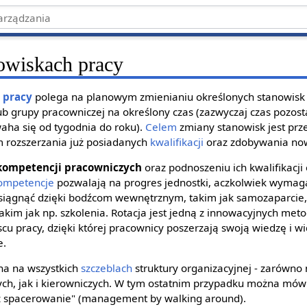
nowiskach pracy
 pracy
polega na planowym zmienianiu określonych stanowisk 
ub grupy pracowniczej na określony czas (zazwyczaj czas pozo
aha się od tygodnia do roku).
Celem
zmiany stanowisk jest prz
 rozszerzania już posiadanych
kwalifikacji
oraz zdobywania no
kompetencji pracowniczych
oraz podnoszeniu ich kwalifikacji 
ompetencje
pozwalają na progres jednostki, aczkolwiek wymaga
siągnąć dzięki bodźcom wewnętrznym, takim jak samozaparcie,
kim jak np. szkolenia. Rotacja jest jedną z innowacyjnych met
u pracy, dzięki której pracownicy poszerzają swoją wiedzę i w
e.
na na wszystkich
szczeblach
struktury organizacyjnej - zarówno
zych, jak i kierowniczych. W tym ostatnim przypadku można mó
 spacerowanie" (management by walking around).