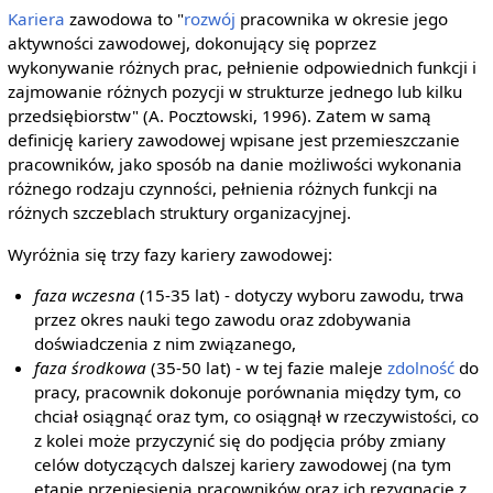
Kariera
zawodowa to "
rozwój
pracownika w okresie jego
aktywności zawodowej, dokonujący się poprzez
wykonywanie różnych prac, pełnienie odpowiednich funkcji i
zajmowanie różnych pozycji w strukturze jednego lub kilku
przedsiębiorstw" (A. Pocztowski, 1996). Zatem w samą
definicję kariery zawodowej wpisane jest przemieszczanie
pracowników, jako sposób na danie możliwości wykonania
różnego rodzaju czynności, pełnienia różnych funkcji na
różnych szczeblach struktury organizacyjnej.
Wyróżnia się trzy fazy kariery zawodowej:
faza wczesna
(15-35 lat) - dotyczy wyboru zawodu, trwa
przez okres nauki tego zawodu oraz zdobywania
doświadczenia z nim związanego,
faza środkowa
(35-50 lat) - w tej fazie maleje
zdolność
do
pracy, pracownik dokonuje porównania między tym, co
chciał osiągnąć oraz tym, co osiągnął w rzeczywistości, co
z kolei może przyczynić się do podjęcia próby zmiany
celów dotyczących dalszej kariery zawodowej (na tym
etapie przeniesienia pracowników oraz ich rezygnacje z