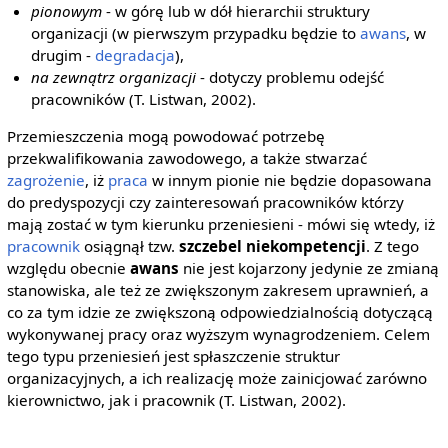
pionowym
- w górę lub w dół hierarchii struktury
organizacji (w pierwszym przypadku będzie to
awans
, w
drugim -
degradacja
),
na zewnątrz organizacji
- dotyczy problemu odejść
pracowników (T. Listwan, 2002).
Przemieszczenia mogą powodować potrzebę
przekwalifikowania zawodowego, a także stwarzać
zagrożenie
, iż
praca
w innym pionie nie będzie dopasowana
do predyspozycji czy zainteresowań pracowników którzy
mają zostać w tym kierunku przeniesieni - mówi się wtedy, iż
pracownik
osiągnął tzw.
szczebel niekompetencji
. Z tego
względu obecnie
awans
nie jest kojarzony jedynie ze zmianą
stanowiska, ale też ze zwiększonym zakresem uprawnień, a
co za tym idzie ze zwiększoną odpowiedzialnością dotyczącą
wykonywanej pracy oraz wyższym wynagrodzeniem. Celem
tego typu przeniesień jest spłaszczenie struktur
organizacyjnych, a ich realizację może zainicjować zarówno
kierownictwo, jak i pracownik (T. Listwan, 2002).