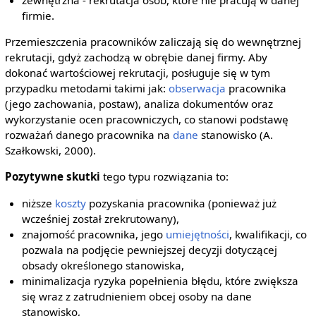
zewnętrzna - rekrutacja osób, które nie pracują w danej
firmie.
Przemieszczenia pracowników zaliczają się do wewnętrznej
rekrutacji, gdyż zachodzą w obrębie danej firmy. Aby
dokonać wartościowej rekrutacji, posługuje się w tym
przypadku metodami takimi jak:
obserwacja
pracownika
(jego zachowania, postaw), analiza dokumentów oraz
wykorzystanie ocen pracowniczych, co stanowi podstawę
rozważań danego pracownika na
dane
stanowisko (A.
Szałkowski, 2000).
Pozytywne skutki
tego typu rozwiązania to:
niższe
koszty
pozyskania pracownika (ponieważ już
wcześniej został zrekrutowany),
znajomość pracownika, jego
umiejętności
, kwalifikacji, co
pozwala na podjęcie pewniejszej decyzji dotyczącej
obsady określonego stanowiska,
minimalizacja ryzyka popełnienia błędu, które zwiększa
się wraz z zatrudnieniem obcej osoby na dane
stanowisko,