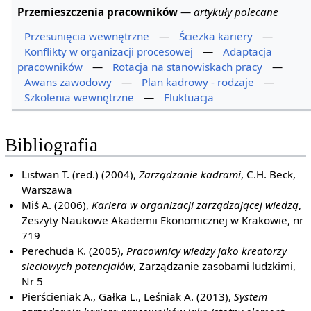
Przemieszczenia pracowników
—
artykuły polecane
Przesunięcia wewnętrzne
—
Ścieżka kariery
—
Konflikty w organizacji procesowej
—
Adaptacja
pracowników
—
Rotacja na stanowiskach pracy
—
Awans zawodowy
—
Plan kadrowy - rodzaje
—
Szkolenia wewnętrzne
—
Fluktuacja
Bibliografia
Listwan T. (red.) (2004),
Zarządzanie kadrami
, C.H. Beck,
Warszawa
Miś A. (2006),
Kariera w organizacji zarządzającej wiedzą
,
Zeszyty Naukowe Akademii Ekonomicznej w Krakowie, nr
719
Perechuda K. (2005),
Pracownicy wiedzy jako kreatorzy
sieciowych potencjałów
, Zarządzanie zasobami ludzkimi,
Nr 5
Pierścieniak A., Gałka L., Leśniak A. (2013),
System