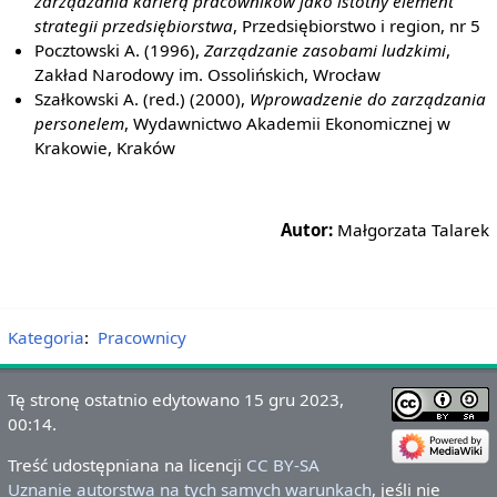
zarządzania karierą pracowników jako istotny element
strategii przedsiębiorstwa
, Przedsiębiorstwo i region, nr 5
Pocztowski A. (1996),
Zarządzanie zasobami ludzkimi
,
Zakład Narodowy im. Ossolińskich, Wrocław
Szałkowski A. (red.) (2000),
Wprowadzenie do zarządzania
personelem
, Wydawnictwo Akademii Ekonomicznej w
Krakowie, Kraków
Autor:
Małgorzata Talarek
Kategoria
:
Pracownicy
Tę stronę ostatnio edytowano 15 gru 2023,
00:14.
Treść udostępniana na licencji
CC BY-SA
Uznanie autorstwa na tych samych warunkach
, jeśli nie