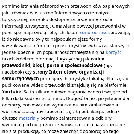
Pomimo istnienia różnorodnych przewodników papierowych
jak i również wielu stron Internetowych o tematyce
turystycznej, na rynku dostępne są także inne źródła
informacji turystycznej. Omawiane powyżej przewodniki w
pełni spełniają swoją rolę, ich ilość i
różnorodność
sprawiają,
iż do niedawna były to najpopularniejsze formy
wyszukiwania informacji przez turystów, zwłaszcza starszych.
Jednak obecnie ich popularność zmniejsza się na
korzyść
takich źródłem informacji turystycznej jak
wideo
przewodniki, blogi, portale społecznościowe
(np.
Facebook) czy
strony Internetowe organizacji
samorządowych
promujących turystykę lokalną. Najczęściej
publikowane wideo przewodniki znajdują się na platformie
YouTube
. Są to kilkuminutowe nagrania wideo trwające od
kilku do kilkudziesięciu minut. Długość ta jest przystępna dla
odbiorcy, ponieważ nie wymusza na nim zaplanowania
wolnego czasu, aby zapoznać się z tą publikacją. Jednak
dłuższe
materiały
pomimo zainteresowania odbiory
wymagają od niego zarezerwowania czasu na zapoznanie
się z tą produkcją, co może zniechęcić odbiorcę do tego