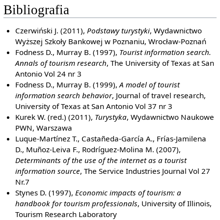
Bibliografia
Czerwiński J. (2011),
Podstawy turystyki
, Wydawnictwo
Wyższej Szkoły Bankowej w Poznaniu, Wrocław-Poznań
Fodness D., Murray B. (1997),
Tourist information search.
Annals of tourism research
, The University of Texas at San
Antonio Vol 24 nr 3
Fodness D., Murray B. (1999),
A model of tourist
information search behavior
, Journal of travel research,
University of Texas at San Antonio Vol 37 nr 3
Kurek W. (red.) (2011),
Turystyka
, Wydawnictwo Naukowe
PWN, Warszawa
Luque-Martínez T., Castañeda-García A., Frías-Jamilena
D., Muñoz-Leiva F., Rodríguez-Molina M. (2007),
Determinants of the use of the internet as a tourist
information source
, The Service Industries Journal Vol 27
Nr.7
Stynes D. (1997),
Economic impacts of tourism: a
handbook for tourism professionals
, University of Illinois,
Tourism Research Laboratory