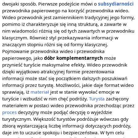
dwojaki sposób. Pierwsze podejście mówi o
subsydiarności
przewodnika papierowego na korzyść przewodnika wideo.
Wideo przewodnik jest zamiennikiem tradycyjnej jego formy,
pomimo iż charakteryzuje się inną strukturą, a zawarte w
nim wiadomości różnią się od tych zawartych w przewodniku
klasycznym. Również styl przekazywania informacji w
znaczącym stopniu różni się od formy klasycznej.
Pojmowanie przewodnika wideo i przewodnika
papierowego, jako
dóbr komplementarnych
może
przynieść turyście maksymalne efekty. Wideo przewodnik
dzięki wyjątkowo atrakcyjnej formie prezentowania
informacji może stać się początkiem dalszych poszukiwań
informacji przez turystę. Możliwości, jakie daje format wideo
sprawiają, iż
materiał
jest w stanie wywołać emocje w
turyście i wzbudzić w nim chęć podróży.
Turysta
zachęcony
materiałem w postaci wideo przewodnika przechodząc przez
proces
decyzyjny może podjąć decyzję o wyjeździe
turystycznym. Większość turystów podróżuje wówczas gdy
zbiorą wystarczającą liczbę informacji dotyczących podróży,
daje im to uczucie spokoju i bezpieczeństwa. W tym celu