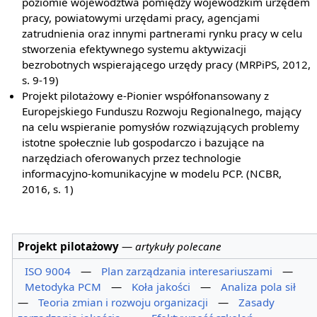
poziomie województwa pomiędzy wojewódzkim urzędem
pracy, powiatowymi urzędami pracy, agencjami
zatrudnienia oraz innymi partnerami rynku pracy w celu
stworzenia efektywnego systemu aktywizacji
bezrobotnych wspierającego urzędy pracy (MRPiPS, 2012,
s. 9-19)
Projekt pilotażowy e-Pionier współfonansowany z
Europejskiego Funduszu Rozwoju Regionalnego, mający
na celu wspieranie pomysłów rozwiązujących problemy
istotne społecznie lub gospodarczo i bazujące na
narzędziach oferowanych przez technologie
informacyjno-komunikacyjne w modelu PCP. (NCBR,
2016, s. 1)
Projekt pilotażowy
—
artykuły polecane
ISO 9004
—
Plan zarządzania interesariuszami
—
Metodyka PCM
—
Koła jakości
—
Analiza pola sił
—
Teoria zmian i rozwoju organizacji
—
Zasady