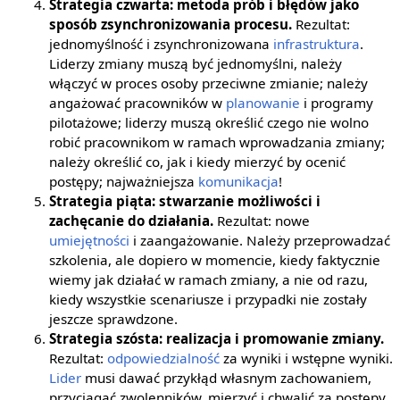
Strategia czwarta: metoda prób i błędów jako
sposób zsynchronizowania procesu.
Rezultat:
jednomyślność i zsynchronizowana
infrastruktura
.
Liderzy zmiany muszą być jednomyślni, należy
włączyć w proces osoby przeciwne zmianie; należy
angażować pracowników w
planowanie
i programy
pilotażowe; liderzy muszą określić czego nie wolno
robić pracownikom w ramach wprowadzania zmiany;
należy określić co, jak i kiedy mierzyć by ocenić
postępy; najważniejsza
komunikacja
!
Strategia piąta: stwarzanie możliwości i
zachęcanie do działania.
Rezultat: nowe
umiejętności
i zaangażowanie. Należy przeprowadzać
szkolenia, ale dopiero w momencie, kiedy faktycznie
wiemy jak działać w ramach zmiany, a nie od razu,
kiedy wszystkie scenariusze i przypadki nie zostały
jeszcze sprawdzone.
Strategia szósta: realizacja i promowanie zmiany.
Rezultat:
odpowiedzialność
za wyniki i wstępne wyniki.
Lider
musi dawać przykłąd własnym zachowaniem,
przyciągać zwolenników, mierzyć i chwalić za postępy,