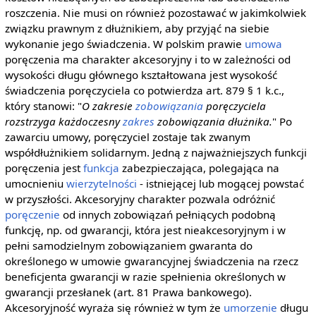
roszczenia. Nie musi on również pozostawać w jakimkolwiek
związku prawnym z dłużnikiem, aby przyjąć na siebie
wykonanie jego świadczenia. W polskim prawie
umowa
poręczenia ma charakter akcesoryjny i to w zależności od
wysokości długu głównego kształtowana jest wysokość
świadczenia poręczyciela co potwierdza art. 879 § 1 k.c.,
który stanowi: "
O zakresie
zobowiązania
poręczyciela
rozstrzyga każdoczesny
zakres
zobowiązania dłużnika.
" Po
zawarciu umowy, poręczyciel zostaje tak zwanym
współdłużnikiem solidarnym. Jedną z najważniejszych funkcji
poręczenia jest
funkcja
zabezpieczająca, polegająca na
umocnieniu
wierzytelności
- istniejącej lub mogącej powstać
w przyszłości. Akcesoryjny charakter pozwala odróżnić
poręczenie
od innych zobowiązań pełniących podobną
funkcję, np. od gwarancji, która jest nieakcesoryjnym i w
pełni samodzielnym zobowiązaniem gwaranta do
określonego w umowie gwarancyjnej świadczenia na rzecz
beneficjenta gwarancji w razie spełnienia określonych w
gwarancji przesłanek (art. 81 Prawa bankowego).
Akcesoryjność wyraża się również w tym że
umorzenie
długu