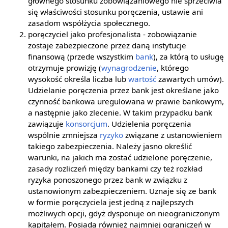
głównego stosunku zobowiązaniowego nie sprzeciwia
się właściwości stosunku poręczenia, ustawie ani
zasadom współżycia społecznego.
poręczyciel jako profesjonalista - zobowiązanie
zostaje zabezpieczone przez daną instytucje
finansową (przede wszystkim
bank
), za którą to usługę
otrzymuje prowizję (
wynagrodzenie
, którego
wysokość określa liczba lub
wartość
zawartych umów).
Udzielanie poręczenia przez bank jest określane jako
czynność bankowa uregulowana w prawie bankowym,
a następnie jako zlecenie. W takim przypadku bank
zawiązuje
konsorcjum
. Udzielenia poręczenia
wspólnie zmniejsza
ryzyko
związane z ustanowieniem
takiego zabezpieczenia. Należy jasno określić
warunki, na jakich ma zostać udzielone poręczenie,
zasady rozliczeń między bankami czy też rozkład
ryzyka ponoszonego przez bank w związku z
ustanowionym zabezpieczeniem. Uznaje się ze bank
w formie poręczyciela jest jedną z najlepszych
możliwych opcji, gdyż dysponuje on nieograniczonym
kapitałem. Posiada również najmniej ograniczeń w