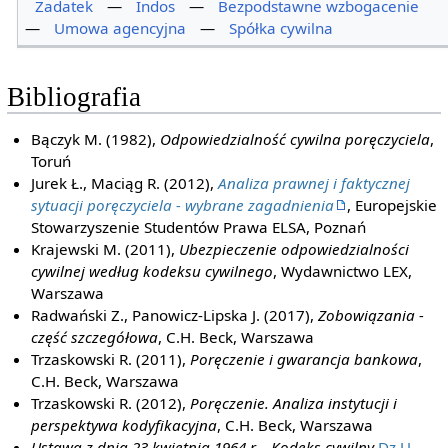
Zadatek
—
Indos
—
Bezpodstawne wzbogacenie
—
Umowa agencyjna
—
Spółka cywilna
Bibliografia
Bączyk M. (1982),
Odpowiedzialność cywilna poręczyciela
,
Toruń
Jurek Ł., Maciąg R. (2012),
Analiza prawnej i faktycznej
sytuacji poręczyciela - wybrane zagadnienia
, Europejskie
Stowarzyszenie Studentów Prawa ELSA, Poznań
Krajewski M. (2011),
Ubezpieczenie odpowiedzialności
cywilnej według kodeksu cywilnego
, Wydawnictwo LEX,
Warszawa
Radwański Z., Panowicz-Lipska J. (2017),
Zobowiązania -
część szczegółowa
, C.H. Beck, Warszawa
Trzaskowski R. (2011),
Poręczenie i gwarancja bankowa
,
C.H. Beck, Warszawa
Trzaskowski R. (2012),
Poręczenie. Analiza instytucji i
perspektywa kodyfikacyjna
, C.H. Beck, Warszawa
Ustawa z dnia 23 kwietnia 1964 r. - Kodeks cywilny
Dz.U.