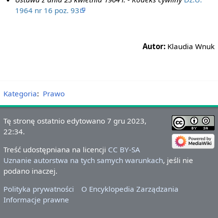
1964 nr 16 poz. 93
Autor:
Klaudia Wnuk
Kategoria
:
Prawo
Tę stronę ostatnio edytowano 7 gru 2023,
22:34.
Treść udostępniana na licencji
CC BY-SA
Uznanie autorstwa na tych samych warunkach
, jeśli nie
podano inaczej.
Polityka prywatności
O Encyklopedia Zarządzania
Informacje prawne