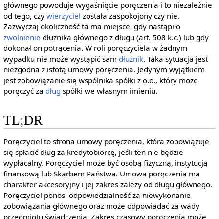
głównego powoduje wygaśnięcie poręczenia i to niezależnie
od tego, czy
wierzyciel
została zaspokojony czy nie.
Zazwyczaj okoliczność ta ma miejsce, gdy nastąpiło
zwolnienie
dłużnika głównego z długu (art. 508 k.c.) lub gdy
dokonał on potrącenia. W roli poręczyciela w żadnym
wypadku nie może wystąpić sam
dłużnik
. Taka sytuacja jest
niezgodna z istotą umowy poręczenia. Jedynym wyjątkiem
jest zobowiązanie się wspólnika spółki z o.o., który może
poręczyć za
dług
spółki we własnym imieniu.
TL;DR
Poręczyciel to strona umowy poręczenia, która zobowiązuje
się spłacić dług za kredytobiorcę, jeśli ten nie będzie
wypłacalny. Poręczyciel może być osobą fizyczną, instytucją
finansową lub Skarbem Państwa. Umowa poręczenia ma
charakter akcesoryjny i jej zakres zależy od długu głównego.
Poręczyciel ponosi odpowiedzialność za niewykonanie
zobowiązania głównego oraz może odpowiadać za wady
przedmiotu świadczenia. Zakres czasowy poręczenia może