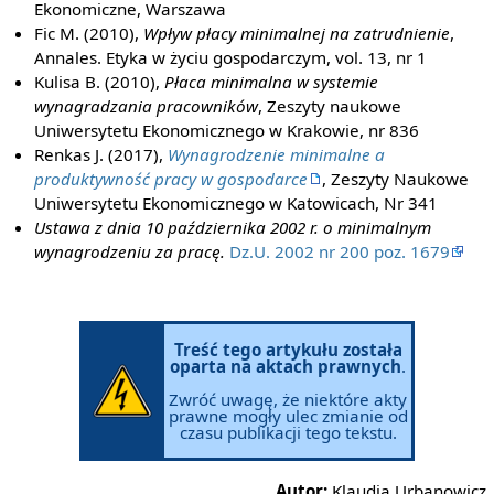
Ekonomiczne, Warszawa
Fic M. (2010),
Wpływ płacy minimalnej na zatrudnienie
,
Annales. Etyka w życiu gospodarczym, vol. 13, nr 1
Kulisa B. (2010),
Płaca minimalna w systemie
wynagradzania pracowników
, Zeszyty naukowe
Uniwersytetu Ekonomicznego w Krakowie, nr 836
Renkas J. (2017),
Wynagrodzenie minimalne a
produktywność pracy w gospodarce
, Zeszyty Naukowe
Uniwersytetu Ekonomicznego w Katowicach, Nr 341
Ustawa z dnia 10 października 2002 r. o minimalnym
wynagrodzeniu za pracę.
Dz.U. 2002 nr 200 poz. 1679
Treść tego artykułu została
oparta na aktach prawnych
.
Zwróć uwagę, że niektóre akty
prawne mogły ulec zmianie od
czasu publikacji tego tekstu.
Autor:
Klaudia Urbanowicz