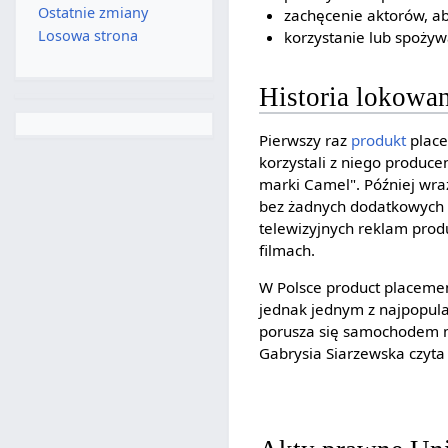
Ostatnie zmiany
zachęcenie aktorów, a
Losowa strona
korzystanie lub spożyw
Historia lokowan
Pierwszy raz
produkt
place
korzystali z niego produce
marki Camel". Później wra
bez żadnych dodatkowych 
telewizyjnych reklam pro
filmach.
W Polsce product placement
jednak jednym z najpopular
porusza się samochodem ma
Gabrysia Siarzewska czyta