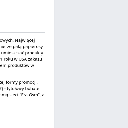
iowych. Najwięcej
łnierze palą papierosy
o umieszczać produkty
1 roku w USA zakazu
niem produktów w
tej formy promocji,
) - tytułowy bohater
amą sieci "Era Gsm", a