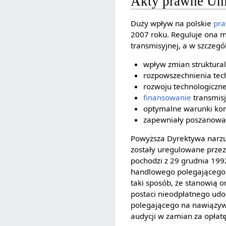
Akty prawne Unii
Duży wpływ na polskie
pr
2007 roku. Reguluje ona m
transmisyjnej, a w szczegó
wpływ zmian struktural
rozpowszechnienia tech
rozwoju technologiczne
finansowanie
transmisj
optymalne warunki kon
zapewniały poszanowani
Powyższa Dyrektywa narzu
zostały uregulowane przez
pochodzi z 29 grudnia 1992
handlowego polegającego 
taki sposób, że stanowią 
postaci nieodpłatnego udos
polegającego na nawiązywa
audycji w zamian za opłat