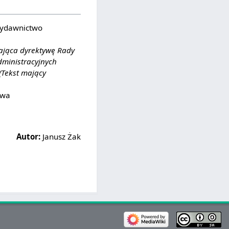
Wydawnictwo
iająca dyrektywę Rady
dministracyjnych
(Tekst mający
awa
Autor:
Janusz Żak