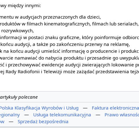
wy między innymi:
mentu w audycjach przeznaczonych dla dzieci,
oduktów w filmach kinematograficznych, filmach lub serialach,
h rozrywkowych,
formacji w postaci znaku graficzne, który poinformuje odbior
 końcu audycji, a także po zakończeniu przerwy na reklamę,
na końcu audycji umieścić informację o producencie i produkc
warcie namawiać do nabycia produktu i przesadnie go uwypukla
ć i przechowywać ewidencje audycji zwierających lokowanie p
j Rady Radiofonii i Telewizji może zażądać przedstawienia tejż
artykuły polecane
Polska Klasyfikacja Wyrobów i Usług
—
Faktura elektroniczn
egionalny
—
Usługa telekomunikacyjna
—
Prawo własnośc
ów
—
Sprzedaż bezpośrednia