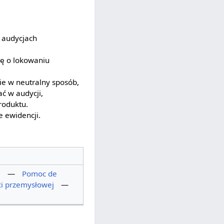
 audycjach
cę o lokowaniu
ie w neutralny sposób,
ć w audycji,
roduktu.
e ewidencji.
a
—
Pomoc de
i przemysłowej
—