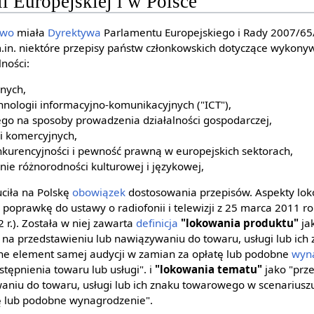
 Europejskiej i w Polsce
awo
miała
Dyrektywa
Parlamentu Europejskiego i Rady 2007/65
.in. niektóre przepisy państw członkowskich dotyczące wykonyw
lności:
nych,
nologii informacyjno-komunikacyjnych ("ICT"),
go na sposoby prowadzenia działalności gospodarczej,
i komercyjnych,
kurencyjności i pewność prawną w europejskich sektorach,
e różnorodności kulturowej i językowej,
ciła na Polskę
obowiązek
dostosowania przepisów. Aspekty lo
 poprawkę do ustawy o radiofonii i telewizji z 25 marca 2011 r
 r.). Została w niej zawarta
definicja
"lokowania produktu"
ja
na przedstawieniu lub nawiązywaniu do towaru, usługi lub ic
one element samej audycji w zamian za opłatę lub podobne
wyn
tępnienia towaru lub usługi". i
"lokowania tematu"
jako "prz
niu do towaru, usługi lub ich znaku towarowego w scenariuszu 
ę lub podobne wynagrodzenie".