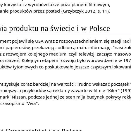
by korzystali z wyrobów także poza planem filmowym,
anie produktów przez postaci (Grzybczyk 2012, s. 11).
ia produktu na świecie i w Polsce
ment pojawił się USA wraz z rozpowszechnieniem się stacji rad
nci papierosów, przekazując odbiorcą m.in. informację: "nasi żo
z z rozwojem kolejnego medium, czyli telewizji zaczęto masow
oznaczeń. Kolejnym etapem rozwoju było wprowadzenie w 197
duktów tytoniowych co poskutkowało jeszcze częstszym lokowa
 zyskuje coraz bardziej na wartości. Trudno wskazać początek 
niejszych przykładów są reklamy zawarte w filmie "Kiler" (1997
rki Nissan, podczas jednej ze scen mija budynek pokryty rekl
 czasopismo "Viva".