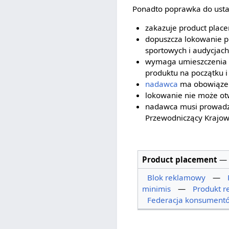
Ponadto poprawka do usta
zakazuje product place
dopuszcza lokowanie pr
sportowych i audycjac
wymaga umieszczenia in
produktu na początku i
nadawca
ma obowiązek 
lokowanie nie może ot
nadawca musi prowadzi
Przewodniczący Krajowe
Product placement
—
Blok reklamowy
—
minimis
—
Produkt r
Federacja konsument