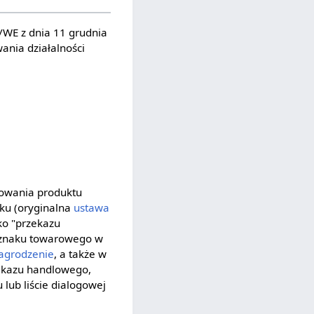
/WE z dnia 11 grudnia
ania działalności
kowania produktu
oku (oryginalna
ustawa
ko "przekazu
h znaku towarowego w
agrodzenie
, a także w
ekazu handlowego,
lub liście dialogowej