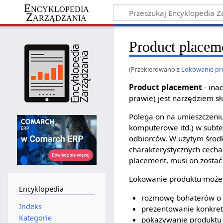
Encyklopedia
Zarządzania
Product placem
(Przekierowano z
Lokowanie pr
Product placement
- ina
prawie) jest narzędziem 
Polega on na umieszczeni
komputerowe itd.) w subtel
odbiorców. W użytym środ
charakterystycznych cechach
placement, musi on zostać
Lokowanie produktu może 
Encyklopedia
rozmowę bohaterów o a
Indeks
prezentowanie konkret
Kategorie
pokazywanie produktu w