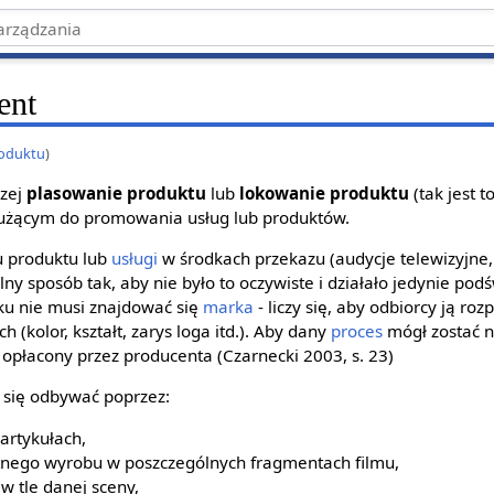
ent
oduktu
)
czej
plasowanie produktu
lub
lokowanie produktu
(tak jest 
służącym do promowania usług lub produktów.
u produktu lub
usługi
w środkach przekazu (audycje telewizyjne, k
ny sposób tak, aby nie było to oczywiste i działało jedynie po
ku nie musi znajdować się
marka
- liczy się, aby odbiorcy ją roz
 (kolor, kształt, zarys loga itd.). Aby dany
proces
mógł zostać 
 opłacony przez producenta (Czarnecki 2003, s. 23)
się odbywać poprzez:
rtykułach,
nego wyrobu w poszczególnych fragmentach filmu,
 tle danej sceny,