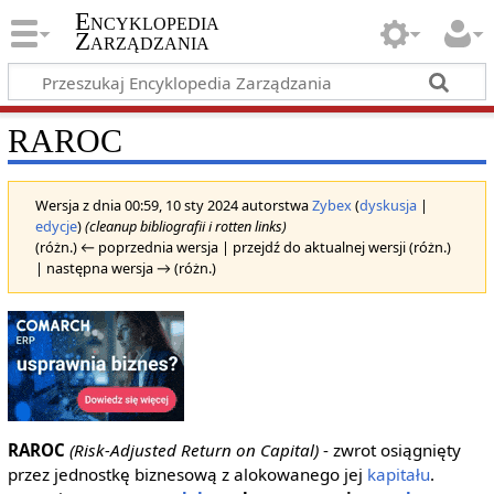
Encyklopedia
Zarządzania
RAROC
Wersja z dnia 00:59, 10 sty 2024 autorstwa
Zybex
(
dyskusja
|
edycje
)
(cleanup bibliografii i rotten links)
(różn.) ← poprzednia wersja | przejdź do aktualnej wersji (różn.)
| następna wersja → (różn.)
RAROC
(Risk-Adjusted Return on Capital)
- zwrot osiągnięty
przez jednostkę biznesową z alokowanego jej
kapitału
.