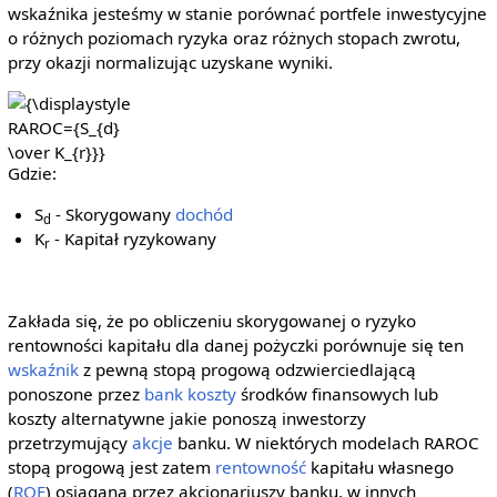
wskaźnika jesteśmy w stanie porównać portfele inwestycyjne
o różnych poziomach ryzyka oraz różnych stopach zwrotu,
przy okazji normalizując uzyskane wyniki.
{\displaystyle
RAROC=
{S_{d} \over
Gdzie:
K_{r}}}
S
- Skorygowany
dochód
d
K
- Kapitał ryzykowany
r
Zakłada się, że po obliczeniu skorygowanej o ryzyko
rentowności kapitału dla danej pożyczki porównuje się ten
wskaźnik
z pewną stopą progową odzwierciedlającą
ponoszone przez
bank
koszty
środków finansowych lub
koszty alternatywne jakie ponoszą inwestorzy
przetrzymujący
akcje
banku. W niektórych modelach RAROC
stopą progową jest zatem
rentowność
kapitału własnego
(
ROE
) osiągana przez akcjonariuszy banku, w innych