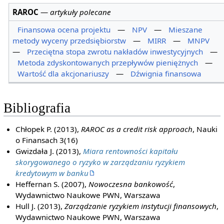
RAROC
—
artykuły polecane
Finansowa ocena projektu
—
NPV
—
Mieszane
metody wyceny przedsiębiorstw
—
MIRR
—
MNPV
—
Przeciętna stopa zwrotu nakładów inwestycyjnych
—
Metoda zdyskontowanych przepływów pieniężnych
—
Wartość dla akcjonariuszy
—
Dźwignia finansowa
Bibliografia
Chłopek P. (2013),
RAROC as a credit risk approach
, Nauki
o Finansach 3(16)
Gwizdała J. (2013),
Miara rentowności kapitału
skorygowanego o ryzyko w zarządzaniu ryzykiem
kredytowym w banku
Heffernan S. (2007),
Nowoczesna bankowość
,
Wydawnictwo Naukowe PWN, Warszawa
Hull J. (2013),
Zarządzanie ryzykiem instytucji finansowych
,
Wydawnictwo Naukowe PWN, Warszawa