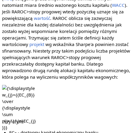
natomiast miara średnio ważonego kosztu kapitału (
WACC
).
Jeśli RAROC>stopy progowej wtedy pożyczkę uznaje się za
powiększającą
wartość
. RAROC oblicza się zazwyczaj
niezależnie dla każdej działalności bez uwzględnienia jak
zostało wyżej wspomniane korelacji pomiędzy różnymi
operacjami. Trzymając się zatem ściśle definicji każdy
wartościowy
projekt
wg wskaźnika Sharpe'a powinien zostać
sfinansowany. Niestety przy takim podejściu liczba projektów
spełniających warunek RAROC>stopy progowej
przekraczałaby dostępny kapitał banku. Dlatego
wprowadzono drugą rundę alokacji kapitału ekonomicznego,
która polega na wyliczeniu współczynników wagowych:
{\displaystyle
w_{j}={{EC_{B}}
\over
{\displaystyle
\sum
_{j=1}^{n}EC_{j}}}}
Przy czym:
EC
- dostępny kapitał ekonomiczny banku