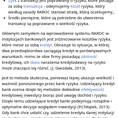
Zysk
z transakcji jest poprawiany o ryzyko, które pociąga
za sobą
transakcja
- odejmujemy
koszt
ryzyka, który
według zasady RAROC stanowi stratę, którą oczekujemy.,
Środki pieniężne, które są potrzebne do utworzenia
transakcji są poprawiane o wielkość ryzyka.
Głównym zamysłem na wprowadzenie systemu RAROC w
instytucjach bankowych jest zróżnicowanie kosztów ryzyka,
które niesie za sobą
kredyt
. Obrazuje to sytuacja, w której
dwa przedsiębiorstwa zaciągają kredyt w porównywalnych
warunkach. mimo że obie firmy posiadają
zdolność
kredytową, ich
skala
narażenia kredytodawcy na ryzyko
może znacząco się różnić. (J. Gwizdała, 2013)
Jest to metoda skuteczna, ponieważ lepiej ukazuje wielkość i
ważność ponoszonego przez bank ryzyka. Udzielający kredyt
bank ocenia dzięki tej metodzie dokładnie
efektywność
kredytowej inwestycji biorąc pod uwagę dochód i ryzyko.
Dzięki temu udzielające kredyt banki podejmują rozsądne i
optymalne decyzje względem inwestycji (P.Chłopek, 2013)
Gdy bank chce ustalić czy, udzielenie kredytu danej instytucji