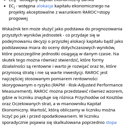
B
EC
- wstępna
alokacja
kapitału ekonomicznego na
j
projekty akceptowalne z warunkiem RAROC>stopy
progowej
Wskaźnik ten może służyć jako podstawa do prognozowania
przyszłych wyników jednostek - co przydaje się w
podejmowaniu decyzji o przyszłej alokacji kapitału bądź jako
podstawowa miara do oceny dotychczasowych wyników,
które poszczególne jednostki osiągają w danym czasie. Na
skutek tego można również stwierdzić, które formy
działalności są rentowne i warto je rozwijać oraz te, które
przyniosą stratę i nie są warte inwestycji. RAROC jest
najczęściej stosowanym pomiarem rentowności
skorygowanym o ryzyko (RAPM - Risk-Adjusted Performance
Measurement). RAROC można przedstawić również wzorem,
gdzie w liczniku znajduje się różnica Przychodów od Kosztów
oraz Oczekiwanych strat, a w mianowniku Kapitał
Ekonomiczny. Wartość, którą obliczamy w liczniku można
liczyć po jak i przed opodatkowaniem. W liczniku
sporadycznie pojawia się skalkulowana poprzednio
stopa