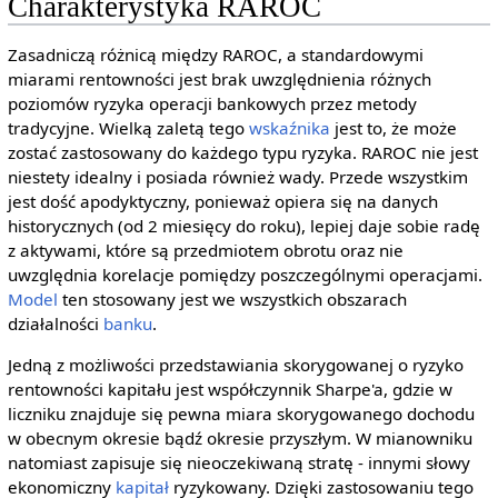
Charakterystyka RAROC
Zasadniczą różnicą między RAROC, a standardowymi
miarami rentowności jest brak uwzględnienia różnych
poziomów ryzyka operacji bankowych przez metody
tradycyjne. Wielką zaletą tego
wskaźnika
jest to, że może
zostać zastosowany do każdego typu ryzyka. RAROC nie jest
niestety idealny i posiada również wady. Przede wszystkim
jest dość apodyktyczny, ponieważ opiera się na danych
historycznych (od 2 miesięcy do roku), lepiej daje sobie radę
z aktywami, które są przedmiotem obrotu oraz nie
uwzględnia korelacje pomiędzy poszczególnymi operacjami.
Model
ten stosowany jest we wszystkich obszarach
działalności
banku
.
Jedną z możliwości przedstawiania skorygowanej o ryzyko
rentowności kapitału jest współczynnik Sharpe'a, gdzie w
liczniku znajduje się pewna miara skorygowanego dochodu
w obecnym okresie bądź okresie przyszłym. W mianowniku
natomiast zapisuje się nieoczekiwaną stratę - innymi słowy
ekonomiczny
kapitał
ryzykowany. Dzięki zastosowaniu tego