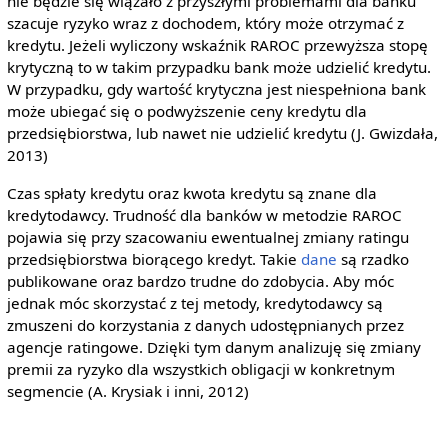
nie będzie się wiązało z przyszłymi problemami dla banku
szacuje ryzyko wraz z dochodem, który może otrzymać z
kredytu. Jeżeli wyliczony wskaźnik RAROC przewyższa stopę
krytyczną to w takim przypadku bank może udzielić kredytu.
W przypadku, gdy wartość krytyczna jest niespełniona bank
może ubiegać się o podwyższenie ceny kredytu dla
przedsiębiorstwa, lub nawet nie udzielić kredytu (J. Gwizdała,
2013)
Czas spłaty kredytu oraz kwota kredytu są znane dla
kredytodawcy. Trudność dla banków w metodzie RAROC
pojawia się przy szacowaniu ewentualnej zmiany ratingu
przedsiębiorstwa biorącego kredyt. Takie
dane
są rzadko
publikowane oraz bardzo trudne do zdobycia. Aby móc
jednak móc skorzystać z tej metody, kredytodawcy są
zmuszeni do korzystania z danych udostępnianych przez
agencje ratingowe. Dzięki tym danym analizuję się zmiany
premii za ryzyko dla wszystkich obligacji w konkretnym
segmencie (A. Krysiak i inni, 2012)