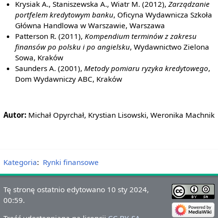
Krysiak A., Staniszewska A., Wiatr M. (2012),
Zarządzanie
portfelem kredytowym banku
, Oficyna Wydawnicza Szkoła
Główna Handlowa w Warszawie, Warszawa
Patterson R. (2011),
Kompendium terminów z zakresu
finansów po polsku i po angielsku
, Wydawnictwo Zielona
Sowa, Kraków
Saunders A. (2001),
Metody pomiaru ryzyka kredytowego
,
Dom Wydawniczy ABC, Kraków
Autor:
Michał Opyrchał, Krystian Lisowski, Weronika Machnik
Kategoria
:
Rynki finansowe
Tę stronę ostatnio edytowano 10 sty 2024,
00:59.
Treść udostępniana na licencji
CC BY-SA