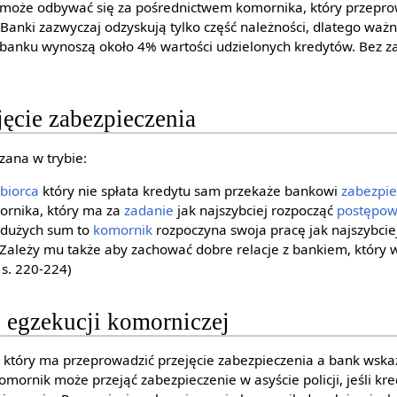
 może odbywać się za pośrednictwem komornika, który przeprow
Banki zazwyczaj odzyskują tylko część należności, dlatego ważn
 banku wynoszą około 4% wartości udzielonych kredytów. Bez 
jęcie zabezpieczenia
zana w trybie:
biorca
który nie spłata kredytu sam przekaże bankowi
zabezpie
rnika, który ma za
zadanie
jak najszybciej rozpocząć
postępow
y dużych sum to
komornik
rozpoczyna swoja pracę jak najszybcie
 Zależy mu także aby zachować dobre relacje z bankiem, który
 s. 220-224)
g egzekucji komorniczej
który ma przeprowadzić przejęcie zabezpieczenia a bank wskaz
komornik może przejąć zabezpieczenie w asyście policji, jeśli kr