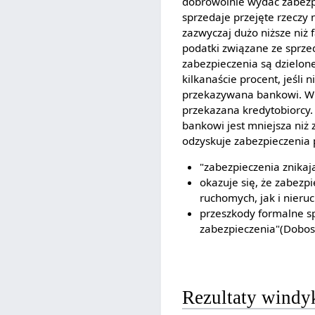
dobrowolnie wydać zabezpi
sprzedaje przejęte rzeczy n
zazwyczaj dużo niższe niż
podatki związane ze sprzed
zabezpieczenia są dzielone
kilkanaście procent, jeśli
przekazywana bankowi. W
przekazana kredytobiorcy. 
bankowi jest mniejsza niż 
odzyskuje zabezpieczenia
"zabezpieczenia znikaj
okazuje się, że zabezp
ruchomych, jak i nieru
przeszkody formalne sp
zabezpieczenia"(Dobosi
Rezultaty windyk