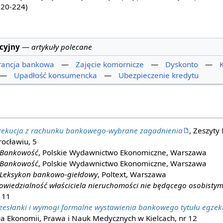
 220-224)
cyjny
—
artykuły polecane
ancja bankowa
—
Zajęcie komornicze
—
Dyskonto
—
—
Upadłość konsumencka
—
Ubezpieczenie kredytu
zekucja z rachunku bankowego-wybrane zagadnienia
, Zeszyt
ocławiu, 5
Bankowość
, Polskie Wydawnictwo Ekonomiczne, Warszawa
Bankowość
, Polskie Wydawnictwo Ekonomiczne, Warszawa
Leksykon bankowo-giełdowy
, Poltext, Warszawa
wiedzialność właściciela nieruchomości nie będącego osobistym
r 11
zesłanki i wymogi formalne wystawienia bankowego tytułu egze
 Ekonomii, Prawa i Nauk Medycznych w Kielcach, nr 12