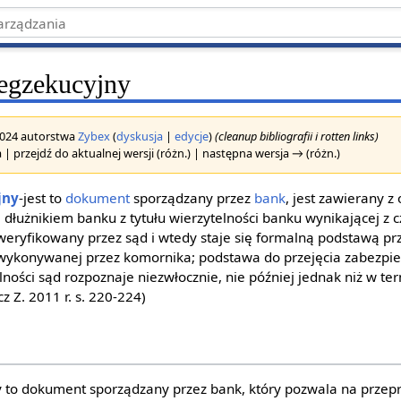
egzekucyjny
 2024 autorstwa
Zybex
(
dyskusja
|
edycje
)
(cleanup bibliografii i rotten links)
 | przejdź do aktualnej wersji (różn.) | następna wersja → (różn.)
jny
-jest to
dokument
sporządzany przez
bank
, jest zawierany z
dłużnikiem banku z tytułu wierzytelności banku wynikającej z 
weryfikowany przez sąd i wtedy staje się formalną podstawą p
, wykonywanej przez komornika; podstawa do przejęcia zabezpi
ności sąd rozpoznaje niezwłocznie, nie później jednak niż w ter
z Z. 2011 r. s. 220-224)
y to dokument sporządzany przez bank, który pozwala na przep