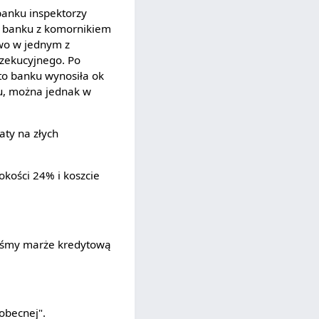
banku inspektorzy
banku z komornikiem
owo w jednym z
zekucyjnego. Po
to banku wynosiła ok
ku, można jednak w
ty na złych
kości 24% i koszcie
ibyśmy marże kredytową
obecnej".