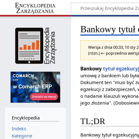
Encyklopedia
Zarządzania
Bankowy tytuł 
Wersja z dnia 00:33, 10 sty
(różn.) ← poprzednia wersja
Bankowy
tytuł egzekucy
umowę z bankiem lub była 
Dokument ten "musi być z
egzekucji z zabezpieczeń
o nadanie klauzuli wykonal
jego złożenia". (Dobosiewic
Encyklopedia
TL;DR
Indeks
Bankowy tytuł egzekucyjn
Kategorie