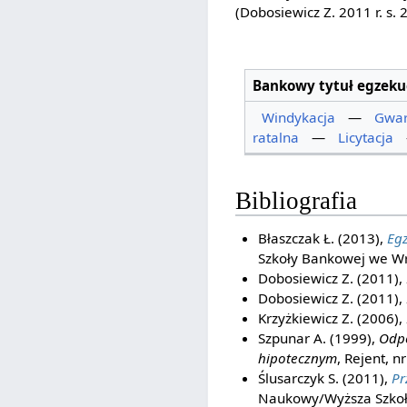
(Dobosiewicz Z. 2011 r. s.
Bankowy tytuł egzeku
Windykacja
—
Gwar
ratalna
—
Licytacja
Bibliografia
Błaszczak Ł. (2013),
Eg
Szkoły Bankowej we Wr
Dobosiewicz Z. (2011),
Dobosiewicz Z. (2011),
Krzyżkiewicz Z. (2006),
Szpunar A. (1999),
Odpo
hipotecznym
, Rejent, n
Ślusarczyk S. (2011),
Pr
Naukowy/Wyższa Szkoła