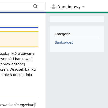
Anonimowy
Kategorie
Bankowość
 osobą, która zawarła
czynności bankowej.
rzeprowadzonej
eczeń. Wniosek banku
minie 3 dni od dnia
rowadzenie egzekucji