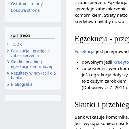
z zabezpieczeń. Egzekucja
Ostatnie zmiany
sprzedaje zabezpieczenie. 
Losowa strona
komornikiem. Straty netto
kredytowa byłaby niższa.
Spis treści
Egzekucja - prze
1
TL;DR
2
Egzekucja - przejęcie
Egzekucja
jest przeprowad
zabezpieczenia
dowolnym jeśli
kredyto
3
Skutki i przebieg
egzekucji komorniczej
za pośrednictwem komo
4
Rezultaty windykacji dla
Jeśli egzekucja dotycz
banku
to z dużym zarobkiem.
5
Bibliografia
(Dobosiewicz Z. 2011 r.
Skutki i przebie
Bank wskazuje komornika, 
Jeśli wystąpi konieczność 