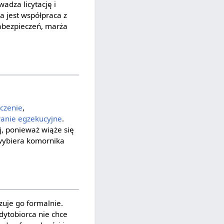
adza licytację i
a jest współpraca z
zabezpieczeń, marża
czenie
,
anie egzekucyjne
.
j, ponieważ wiąże się
 wybiera komornika
uje go formalnie.
edytobiorca nie chce