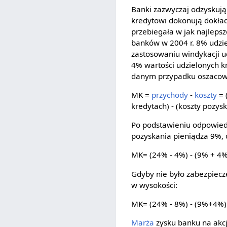
Banki zazwyczaj odzyskują
kredytowi dokonują dokład
przebiegała w jak najleps
banków w 2004 r. 8% udzi
zastosowaniu windykacji u
4% wartości udzielonych k
danym przypadku oszacow
MK =
przychody
-
koszty
= 
kredytach) - (koszty pozys
Po podstawieniu odpowied
pozyskania pieniądza 9%,
MK= (24% - 4%) - (9% + 4
Gdyby nie było zabezpiec
w wysokości:
MK= (24% - 8%) - (9%+4%)
Marża
zysku banku na akcj