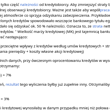
 tylko część
należności
od kredytobiorcy. Aby zmniejszyć straty 
nej obserwacji kredytobiorcy. Ważne jest także aby współ
praca
zej atmosferze co sprzyja odzyskaniu zabezpieczenia. Przykład
elonych kredytów spowodowało wszczęcie bankowego tytułu eg
dało się odzyskać ok. 50 % należności. Oznacza to, ze
strata
net
redytów. " Wielkość marży kredytowej (MK) jest tajemnicą ban
ać następująco:
(przeciętne wpływy z kredytów według umów kredytowych + stra
kania pieniędzy + koszty własne akcji kredytowej)
nich danych, przy ówczesnym oprocentowaniu kredytów w wyso
 otrzymamy:
%) = 7%
zeń,
rezultat
tego wyliczenia byłby już zupełnie inny. Otrzymal
 = 3%
i kredytowej wynosiłaby w danym przypadku mniej niż połowa 