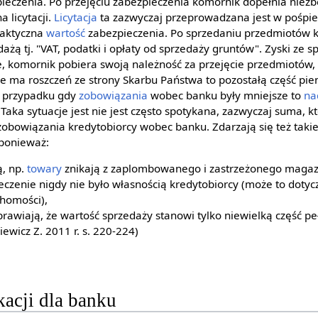
eczenia. Po przejęciu zabezpieczenia komornik dopełnia niezb
a licytacji.
Licytacja
ta zazwyczaj przeprowadzana jest w pośpie
 faktyczna
wartość
zabezpieczenia. Po sprzedaniu przedmiotów 
ażą tj. "VAT, podatki i opłaty od sprzedaży gruntów". Zyski ze s
, komornik pobiera swoją należność za przejęcie przedmiotów, 
 nie ma roszczeń ze strony Skarbu Państwa to pozostałą część pie
 przypadku gdy
zobowiązania
wobec banku były mniejsze to
na
Taka sytuacje jest nie jest często spotykana, zazwyczaj suma, k
zobowiązania kredytobiorcy wobec banku. Zdarzają się też takie
 ponieważ:
ą, np.
towary
znikają z zaplombowanego i zastrzeżonego magaz
ieczenie nigdy nie było własnością kredytobiorcy (może to doty
chomości),
rawiają, że wartość sprzedaży stanowi tylko niewielką część pe
ewicz Z. 2011 r. s. 220-224)
acji dla banku