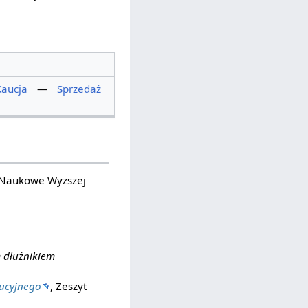
Kaucja
—
Sprzedaż
y Naukowe Wyższej
 dłużnikiem
kucyjnego
, Zeszyt