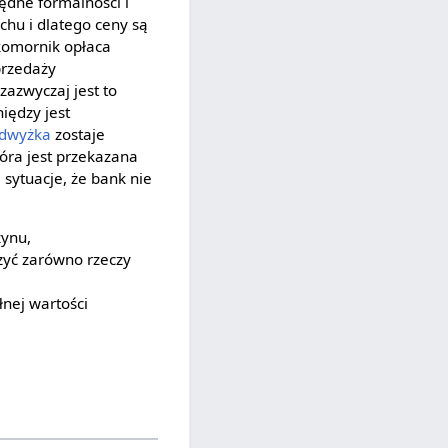
ędne formalności i
chu i dlatego ceny są
komornik opłaca
przedaży
zazwyczaj jest to
niędzy jest
dwyżka
zostaje
tóra jest przekazana
 sytuacje, że bank nie
ynu,
czyć zarówno rzeczy
łnej wartości