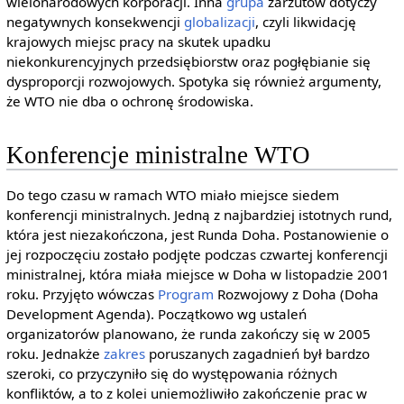
wielonarodowych korporacji. Inna
grupa
zarzutów dotyczy
negatywnych konsekwencji
globalizacji
, czyli likwidację
krajowych miejsc pracy na skutek upadku
niekonkurencyjnych przedsiębiorstw oraz pogłębianie się
dysproporcji rozwojowych. Spotyka się również argumenty,
że WTO nie dba o ochronę środowiska.
Konferencje ministralne WTO
Do tego czasu w ramach WTO miało miejsce siedem
konferencji ministralnych. Jedną z najbardziej istotnych rund,
która jest niezakończona, jest Runda Doha. Postanowienie o
jej rozpoczęciu zostało podjęte podczas czwartej konferencji
ministralnej, która miała miejsce w Doha w listopadzie 2001
roku. Przyjęto wówczas
Program
Rozwojowy z Doha (Doha
Development Agenda). Początkowo wg ustaleń
organizatorów planowano, że runda zakończy się w 2005
roku. Jednakże
zakres
poruszanych zagadnień był bardzo
szeroki, co przyczyniło się do występowania różnych
konfliktów, a to z kolei uniemożliwiło zakończenie prac w