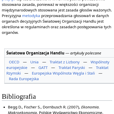
stosowana zasada, ponieważ w większości organizacji
międzynarodowych stosowana jest zasada głosów ważonych.
Precyzyjna
metodyka
przeprowadzania głosowań w danych
organach decyzyjnych Światowej Organizacji Handlu jest
określona w regulaminach oraz zasadach postępowania tych
organów.
Światowa Organizacja Handlu
—
artykuły polecane
OECD
—
Unia
—
Traktat z Lizbony
—
Wspólnoty
europejskie
—
GATT
—
Traktat Paryski
—
Traktat
Rzymski
—
Europejska Wspólnota Węgla i Stali
—
Rada Europejska
Bibliografia
Begg D., Fischer S., Dornbusch R. (2007),
Ekonomia.
Makroekonomia
, Polskie Wydawnictwo Ekonomiczne,