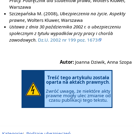
Pracy. Podręcznik dla studentów prawa
, Wolters Kluwer,
Warszawa
Szczepańska M. (2008),
Ubezpieczenia na życie. Aspekty
prawne
, Wolters Kluwer, Warszawa
Ustawa z dnia 30 października 2002 r. o ubezpieczeniu
społecznym z tytułu wypadków przy pracy i chorób
zawodowych.
Dz.U. 2002 nr 199 poz. 1673
Autor:
Joanna Dziwik, Anna Szopa
Treść tego artykułu została
oparta na aktach prawnych
.
Zwróć uwagę, że niektóre akty
prawne mogły ulec zmianie od
czasu publikacji tego tekstu.
Kategorie
:
Rodzaje ubezpieczeń