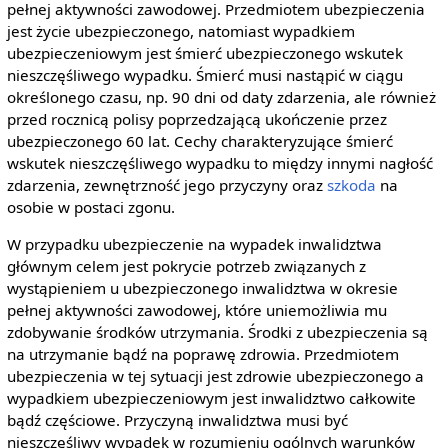
pełnej aktywności zawodowej. Przedmiotem ubezpieczenia
jest życie ubezpieczonego, natomiast wypadkiem
ubezpieczeniowym jest śmierć ubezpieczonego wskutek
nieszczęśliwego wypadku. Śmierć musi nastąpić w ciągu
określonego czasu, np. 90 dni od daty zdarzenia, ale również
przed rocznicą polisy poprzedzającą ukończenie przez
ubezpieczonego 60 lat. Cechy charakteryzujące śmierć
wskutek nieszczęśliwego wypadku to między innymi nagłość
zdarzenia, zewnętrzność jego przyczyny oraz
szkoda
na
osobie w postaci zgonu.
W przypadku ubezpieczenie na wypadek inwalidztwa
głównym celem jest pokrycie potrzeb związanych z
wystąpieniem u ubezpieczonego inwalidztwa w okresie
pełnej aktywności zawodowej, które uniemożliwia mu
zdobywanie środków utrzymania. Środki z ubezpieczenia są
na utrzymanie bądź na poprawę zdrowia. Przedmiotem
ubezpieczenia w tej sytuacji jest zdrowie ubezpieczonego a
wypadkiem ubezpieczeniowym jest inwalidztwo całkowite
bądź częściowe. Przyczyną inwalidztwa musi być
nieszczęśliwy wypadek w rozumieniu ogólnych warunków