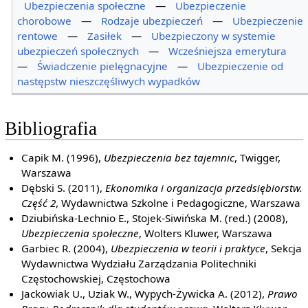
Ubezpieczenia społeczne
—
Ubezpieczenie
chorobowe
—
Rodzaje ubezpieczeń
—
Ubezpieczenie
rentowe
—
Zasiłek
—
Ubezpieczony w systemie
ubezpieczeń społecznych
—
Wcześniejsza emerytura
—
Świadczenie pielęgnacyjne
—
Ubezpieczenie od
następstw nieszczęśliwych wypadków
Bibliografia
Capik M. (1996),
Ubezpieczenia bez tajemnic
, Twigger,
Warszawa
Dębski S. (2011),
Ekonomika i organizacja przedsiębiorstw.
Część 2
, Wydawnictwa Szkolne i Pedagogiczne, Warszawa
Dziubińska-Lechnio E., Stojek-Siwińska M. (red.) (2008),
Ubezpieczenia społeczne
, Wolters Kluwer, Warszawa
Garbiec R. (2004),
Ubezpieczenia w teorii i praktyce
, Sekcja
Wydawnictwa Wydziału Zarządzania Politechniki
Częstochowskiej, Częstochowa
Jackowiak U., Uziak W., Wypych-Żywicka A. (2012),
Prawo