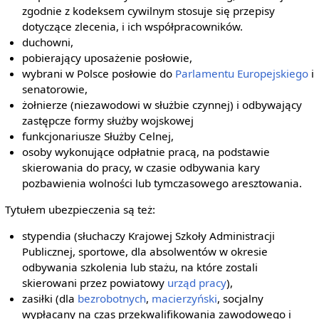
zgodnie z kodeksem cywilnym stosuje się przepisy
dotyczące zlecenia, i ich współpracowników.
duchowni,
pobierający uposażenie posłowie,
wybrani w Polsce posłowie do
Parlamentu Europejskiego
i
senatorowie,
żołnierze (niezawodowi w służbie czynnej) i odbywający
zastępcze formy służby wojskowej
funkcjonariusze Służby Celnej,
osoby wykonujące odpłatnie pracą, na podstawie
skierowania do pracy, w czasie odbywania kary
pozbawienia wolności lub tymczasowego aresztowania.
Tytułem ubezpieczenia są też:
stypendia (słuchaczy Krajowej Szkoły Administracji
Publicznej, sportowe, dla absolwentów w okresie
odbywania szkolenia lub stażu, na które zostali
skierowani przez powiatowy
urząd pracy
),
zasiłki (dla
bezrobotnych
,
macierzyński
, socjalny
wypłacany na czas przekwalifikowania zawodowego i