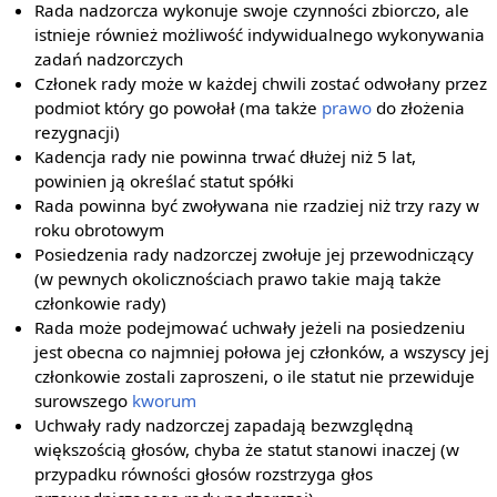
Rada nadzorcza wykonuje swoje czynności zbiorczo, ale
istnieje również możliwość indywidualnego wykonywania
zadań nadzorczych
Członek rady może w każdej chwili zostać odwołany przez
podmiot który go powołał (ma także
prawo
do złożenia
rezygnacji)
Kadencja rady nie powinna trwać dłużej niż 5 lat,
powinien ją określać statut spółki
Rada powinna być zwoływana nie rzadziej niż trzy razy w
roku obrotowym
Posiedzenia rady nadzorczej zwołuje jej przewodniczący
(w pewnych okolicznościach prawo takie mają także
członkowie rady)
Rada może podejmować uchwały jeżeli na posiedzeniu
jest obecna co najmniej połowa jej członków, a wszyscy jej
członkowie zostali zaproszeni, o ile statut nie przewiduje
surowszego
kworum
Uchwały rady nadzorczej zapadają bezwzględną
większością głosów, chyba że statut stanowi inaczej (w
przypadku równości głosów rozstrzyga głos