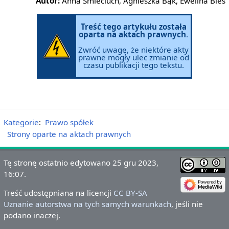
Autor:
Anna Śmieciuch, Agnieszka Bąk, Ewelina Bieś
Treść tego artykułu została
oparta na aktach prawnych
.
Zwróć uwagę, że niektóre akty
prawne mogły ulec zmianie od
czasu publikacji tego tekstu.
Kategorie
:
Prawo spółek
Strony oparte na aktach prawnych
Tę stronę ostatnio edytowano 25 gru 2023,
16:07.
Treść udostępniana na licencji
CC BY-SA
Uznanie autorstwa na tych samych warunkach
, jeśli nie
podano inaczej.