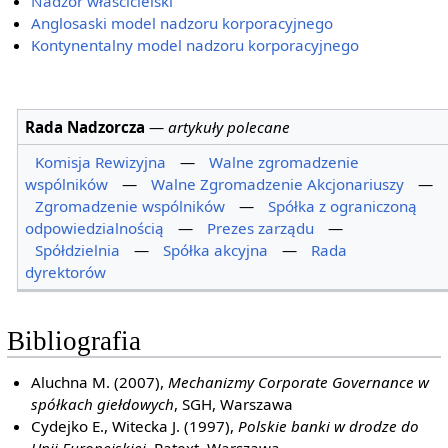
Nadzór właścicielski
Anglosaski model nadzoru korporacyjnego
Kontynentalny model nadzoru korporacyjnego
Rada Nadzorcza
—
artykuły polecane
Komisja Rewizyjna
—
Walne zgromadzenie
wspólników
—
Walne Zgromadzenie Akcjonariuszy
—
Zgromadzenie wspólników
—
Spółka z ograniczoną
odpowiedzialnością
—
Prezes zarządu
—
Spółdzielnia
—
Spółka akcyjna
—
Rada
dyrektorów
Bibliografia
Aluchna M. (2007),
Mechanizmy Corporate Governance w
spółkach giełdowych
, SGH, Warszawa
Cydejko E., Witecka J. (1997),
Polskie banki w drodze do