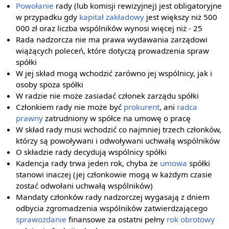
Powołanie
rady (lub komisji rewizyjnej) jest obligatoryjne
w przypadku gdy
kapitał zakładowy
jest większy niż 500
000 zł oraz liczba wspólników wynosi więcej niż - 25
Rada nadzorcza nie ma prawa wydawania zarządowi
wiążących poleceń, które dotyczą prowadzenia spraw
spółki
W jej skład mogą wchodzić zarówno jej wspólnicy, jak i
osoby spoza spółki
W radzie nie może zasiadać członek zarządu spółki
Członkiem rady nie może być
prokurent
, ani
radca
prawny
zatrudniony w spółce na umowę o pracę
W skład rady musi wchodzić co najmniej trzech członków,
którzy są powoływani i odwoływani uchwałą wspólników
O składzie rady decydują wspólnicy spółki
Kadencja rady trwa jeden rok, chyba że
umowa
spółki
stanowi inaczej (jej członkowie mogą w każdym czasie
zostać odwołani uchwałą wspólników)
Mandaty członków rady nadzorczej wygasają z dniem
odbycia zgromadzenia wspólników zatwierdzającego
sprawozdanie
finansowe za ostatni pełny
rok obrotowy