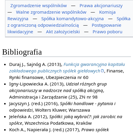
Zgromadzenie wspólników
—
Prawa akcjonariuszy
—
Walne zgromadzenie wspólników
—
Komisja
Rewizyjna
—
Spółka komandytowo-akcyjna
—
Spółka
z ograniczoną odpowiedzialnością
—
Postępowanie
likwidacyjne
—
Akt założycielski
—
Prawo poboru
Bibliografia
Duraj J., Sajnóg A. (2013),
Funkcja gwarancyjna kapitału
zakładowego publicznych spółek giełdowych
, Finanse,
Rynki finansowe, Ubezpieczenia nr 60
Igny-Lipowiecka A. (2013),
Udział różnych grup
akcjonariuszy w nadzorze nad spółką akcyjną
,
Administracja i Zarządzanie (25), ZN nr 98
Jacyszyn J. (red.) (2016),
Spółki handlowe - pytania i
odpowiedzi
, Wolters Kluwer, Warszawa
Jeleńska A. (2012),
Spółki: jaką wybrać?: jak zarobic na
spółce
, Wszechnica Podatkowa, Kraków
Koch A., Napierała J. (red.) (2017),
Prawo spółek