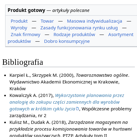
Produkt gotowy
—
artykuły polecane
Produkt
—
Towar
—
Masowa indywidualizacja
—
Wyroby
—
Zasady funkcjonowania rynku usług
—
Znak firmowy
—
Rodzaje produktów
—
Asortyment
produktów
—
Dobro konsumpcyjne
Bibliografia
Karpiel Ł., Skrzypek M. (2000),
Towaroznawstwo ogólne
.
Wydawnictwo Akademii Ekonomicznej w Krakowie,
Kraków
Kowalczyk A. (2017),
Wykorzystanie planowania przez
analogię do zakupu części zamiennych dla wyrobów
gotowych w krótkim cyklu życia
, Współczesne problemy
zarządzania, nr 2
Kulisz M., Dudak A. (2018),
Zarządzanie magazynem na
przykładzie procesu komisjonowania towarów w hurtowni
produktów spożywczych
, PTZP, Artykuły tom II