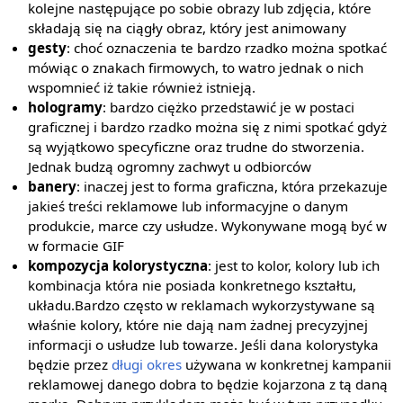
kolejne następujące po sobie obrazy lub zdjęcia, które
składają się na ciągły obraz, który jest animowany
gesty
: choć oznaczenia te bardzo rzadko można spotkać
mówiąc o znakach firmowych, to watro jednak o nich
wspomnieć iż takie również istnieją.
hologramy
: bardzo ciężko przedstawić je w postaci
graficznej i bardzo rzadko można się z nimi spotkać gdyż
są wyjątkowo specyficzne oraz trudne do stworzenia.
Jednak budzą ogromny zachwyt u odbiorców
banery
: inaczej jest to forma graficzna, która przekazuje
jakieś treści reklamowe lub informacyjne o danym
produkcie, marce czy usłudze. Wykonywane mogą być w
w formacie GIF
kompozycja kolorystyczna
: jest to kolor, kolory lub ich
kombinacja która nie posiada konkretnego kształtu,
układu.Bardzo często w reklamach wykorzystywane są
właśnie kolory, które nie dają nam żadnej precyzyjnej
informacji o usłudze lub towarze. Jeśli dana kolorystyka
będzie przez
długi okres
używana w konkretnej kampanii
reklamowej danego dobra to będzie kojarzona z tą daną