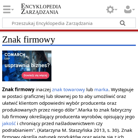
Encyklopedia
Zarządzania
Znak firmowy
Znak firmowy
inaczej
znak towarowy
lub
marka
. Występuje
w postaci graficznej lub słownej po to aby umożliwić oraz
ułatwić klientom odpowiedni wybór producenta oraz
produkowanych przez niego dóbr".Marka to znak fabryczny
lub firmowy określający producenta wyrobów, opisujący jego
jakość
i chroniący przed naśladownictwem czy
podrabianiem". (Katarzyna M. Staszyńska 2013, s. 30). Znak
firmowy określa gatunek produktów oraz wiążę się z ich