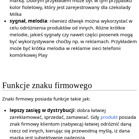
marką. Dobrym przykładem może być w tym przypadku
kolor fioletowy, który jest zarejestrowany dla czekolady
Milka
sygnał, melodia
: również dźwięk można wykorzystać w
celu odróżnienia produktów od innych. Różne krótkie
melodie, jakieś sygnały czy nawet części piosenek mogą
być wykorzystywane choćby np. w reklamach. Przykładem
może być krótka melodia w reklamie sieci telefonii
komórkowej Play
Funkcje znaku firmowego
Znaki firmowy posiada funkcje takie jak:
lepszy zasięg w dystrybucji
: dobra łatwiej
zareklamować, sprzedać, zamawiać. Gdy
produkt
posiada
znak firmowy klientom (nabywcą) łatwiej odróżnić daną
rzecz od innych, kierując się przewodnią myślą, iż dana
marka jest subiektywnie najlepsza