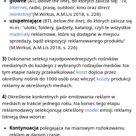
główne
(ATL-
above the line
), do których zalicza się: "TV,
Internet
, radio, prasę,
outdoor
, kino oraz
direct
marketing
"(M.Wirkus, A.M.Lis 2018, s. 226)
uzupełniające
(BTL-
below the line
), do których zalicza się
m.in.: "ulotki, foldery, gadżety, katalogi, czyli te wszystkie
materiały
reklamowe, które są dostępne w miejscu
sprzedaży, bądź ekspozycji reklamowanego produktu"
(M.Wirkus, A.M.Lis 2018, s. 226)
3)
Dokonanie selekcji najodpowiedniejszych nośników
medialnych do każdego z wybranych rodzajów mediów. Na
tym etapie należy przekalkulować
koszt
dojścia przez
określony nośnik do 1000 osób oraz wliczyć
koszty
produkcji
reklamy w określonych mediach.
4)
Określenie konkretnych pór emitowania reklam w
mediach w trakcie jednego roku. Na koniec tego etapu
reklamodawcy selekcjonują określony
model
emisji reklamy.
Istnieją dwa wzorce:
Kontynuacja
polegająca na miarowym rozlokowaniu
reklam w danym czasie.