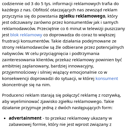
codziennie od 3 do 5 tys. informacji reklamowych trafia do
każdego z nas. Obfitość otaczających nas zewsząd reklam
przyczynia się do powstania
zgiełku reklamowego
, który
jest odczuwany zarówno przez konsumentów jak i samych
reklamodawców. Przeciętnie co 6 minut w telewizji puszczany
jest
blok reklamowy
co doprowadza do coraz to większej
frustracji konsumentów. Takie działania podejmowane ze
strony reklamodawców są źle odbierane przez potencjalnych
nabywców. W celu przyciągnięcia i podtrzymania
zainteresowania klientów, przekaz reklamowy powinien być
ambitniej zaplanowany, bardziej innowacyjny,
przyjemnościowy i silniej wiążący emocjonalnie co w
konsekwencji doprowadzi do sytuacji, w której
konsument
skoncentruje się na nim.
Producenci reklam starają się połączyć reklamę z rozrywką,
aby wyeliminować zjawisko zgiełku reklamowego. Takie
działanie przyjmuje jedną z dwóch następujących form:
advertainment
- to przekaz reklamowy ukazany w
zabawowej formie, który nie jest wprost związany z