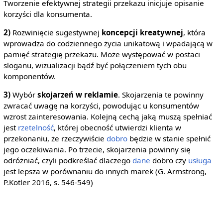
Tworzenie efektywnej strategii przekazu inicjuje opisanie
korzyści dla konsumenta.
2)
Rozwinięcie sugestywnej
koncepcji kreatywnej
, która
wprowadza do codziennego życia unikatową i wpadającą w
pamięć strategię przekazu. Może występować w postaci
sloganu, wizualizacji bądź być połączeniem tych obu
komponentów.
3)
Wybór
skojarzeń w reklamie
. Skojarzenia te powinny
zwracać uwagę na korzyści, powodując u konsumentów
wzrost zainteresowania. Kolejną cechą jaką muszą spełniać
jest
rzetelność
, której obecność utwierdzi klienta w
przekonaniu, że rzeczywiście
dobro
będzie w stanie spełnić
jego oczekiwania. Po trzecie, skojarzenia powinny się
odróżniać, czyli podkreślać dlaczego
dane
dobro czy
usługa
jest lepsza w porównaniu do innych marek (G. Armstrong,
P.Kotler 2016, s. 546-549)