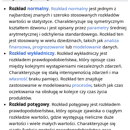
Rozkład
normalny
.
Rozkład normalny
jest jednym z
najbardziej znanych i szeroko stosowanych rozkładów
wartości w statystyce. Charakteryzuje się symetrycznym
kształtem dzwonu i jest opisany przez
parametry
średniej
arytmetycznej i odchylenia standardowego. Rozkład ten
jest stosowany w wielu dziedzinach, takich jak
analiza
finansowa
,
prognozowanie
lub
modelowanie
danych.
Rozkład wykładniczy
. Rozkład wykładniczy jest
rozkładem prawdopodobieństwa, który opisuje czas
między kolejnymi wystąpieniami niezależnych zdarzeń.
Charakteryzuje się stałą intensywnością zdarzeń i ma
własność
braku pamięci. Rozkład ten znajduje
zastosowanie w modelowaniu
procesów
, takich jak czas
oczekiwania na obsługę w kolejce czy czas życia
produktów.
Rozkład potęgowy
. Rozkład potęgowy jest rozkładem
prawdopodobieństwa, który opisuje zjawiska o ciągłym
rozkładzie wartości, gdzie występują nieliczne duże
wartości i wiele małych wartości. Charakteryzuje się
ciągłą funkcją gęstości prawdopodobieństwa oraz