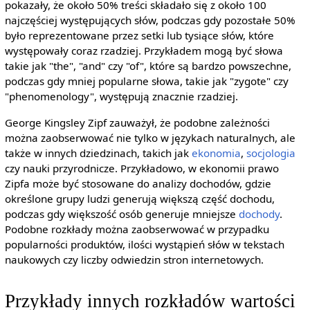
pokazały, że około 50% treści składało się z około 100
najczęściej występujących słów, podczas gdy pozostałe 50%
było reprezentowane przez setki lub tysiące słów, które
występowały coraz rzadziej. Przykładem mogą być słowa
takie jak "the", "and" czy "of", które są bardzo powszechne,
podczas gdy mniej popularne słowa, takie jak "zygote" czy
"phenomenology", występują znacznie rzadziej.
George Kingsley Zipf zauważył, że podobne zależności
można zaobserwować nie tylko w językach naturalnych, ale
także w innych dziedzinach, takich jak
ekonomia
,
socjologia
czy nauki przyrodnicze. Przykładowo, w ekonomii prawo
Zipfa może być stosowane do analizy dochodów, gdzie
określone grupy ludzi generują większą część dochodu,
podczas gdy większość osób generuje mniejsze
dochody
.
Podobne rozkłady można zaobserwować w przypadku
popularności produktów, ilości wystąpień słów w tekstach
naukowych czy liczby odwiedzin stron internetowych.
Przykłady innych rozkładów wartości