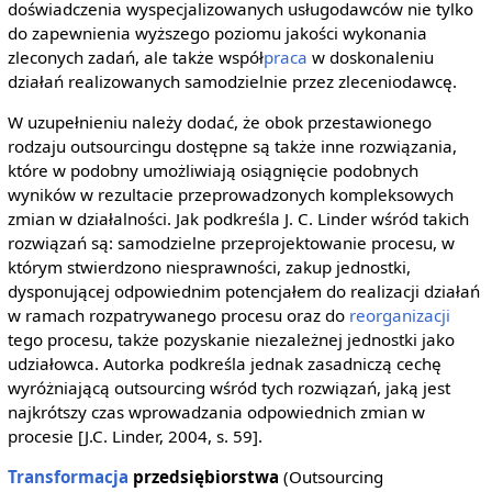
doświadczenia wyspecjalizowanych usługodawców nie tylko
do zapewnienia wyższego poziomu jakości wykonania
zleconych zadań, ale także współ
praca
w doskonaleniu
działań realizowanych samodzielnie przez zleceniodawcę.
W uzupełnieniu należy dodać, że obok przestawionego
rodzaju outsourcingu dostępne są także inne rozwiązania,
które w podobny umożliwiają osiągnięcie podobnych
wyników w rezultacie przeprowadzonych kompleksowych
zmian w działalności. Jak podkreśla J. C. Linder wśród takich
rozwiązań są: samodzielne przeprojektowanie procesu, w
którym stwierdzono niesprawności, zakup jednostki,
dysponującej odpowiednim potencjałem do realizacji działań
w ramach rozpatrywanego procesu oraz do
reorganizacji
tego procesu, także pozyskanie niezależnej jednostki jako
udziałowca. Autorka podkreśla jednak zasadniczą cechę
wyróżniającą outsourcing wśród tych rozwiązań, jaką jest
najkrótszy czas wprowadzania odpowiednich zmian w
procesie [J.C. Linder, 2004, s. 59].
Transformacja
przedsiębiorstwa
(Outsourcing