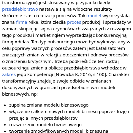
transformacyjny) jest stosowany w przypadku kiedy
przedsiębiorstwo
nastawia się na widoczne rezultaty i
skrócenie czasu realizacji procesów. Taki
model
wykorzystała
znana
firma
Nike, która zleciła
proces
produkcji i sprzedaży w
zamian skupiając się na czynnościach związanych z rozwojem
tego produktu i marketingiem wyprzedzając konkurencyjną
firmę Adidas. Ten typ outsourcingu może być wykorzystany w
celu poprawy ważnych procesów, zatem jest katalizatorem
znaczących zmian w relacji z otoczeniem i odnowy procesów
o znaczeniu krytycznym. Trzeba podkreślić że ten rodzaj
outsourcingu zmienia oblicze przedsiębiorstwa wchodząc w
zakres
jego kompetencji [Nowicka K, 2016, s 100]. Charakter
transformacyjny znajduje swoje odbicie w zmianach
dokonywanych w granicach przedsiębiorstwa i modeli
biznesowych, np:
zupełna zmiana modelu biznesowego
włączenie całkiem nowych modeli biznesu poprzez fuzję i
przejęcia innych przedsiębiorstw
rozszerzenie modelu biznesowego
tworzenie zmodyfikowanych modeli biznesu na