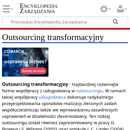
Encyklopedia
Zarządzania
Outsourcing transformacyjny
Outsourcing transformacyjny
- Najbardziej rozwinięta
forma współpracy z usługodawcą w
outsourcingu
. W ramach
takiej współpracy
usługodawca
dokonuje radykalnego
przeprojektowania sposobów realizacji zleconych zadań
współuczestnicząc także we wprowadzaniu zasadniczych
usprawnień w działalności zleceniodawcy. Ten rodzaj
outsoucingu został również zaprezentowany w pracy D.
Browna i S. Wilsona [2005], oraz artykule J. C. Linder [2004].