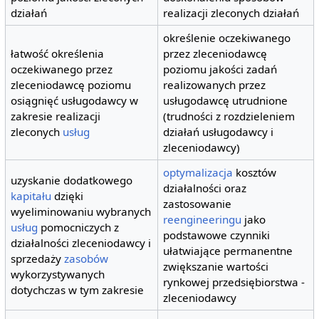
działań
realizacji zleconych działań
określenie oczekiwanego
łatwość określenia
przez zleceniodawcę
oczekiwanego przez
poziomu jakości zadań
zleceniodawcę poziomu
realizowanych przez
osiągnięć usługodawcy w
usługodawcę utrudnione
zakresie realizacji
(trudności z rozdzieleniem
zleconych
usług
działań usługodawcy i
zleceniodawcy)
optymalizacja
kosztów
uzyskanie dodatkowego
działalności oraz
kapitału
dzięki
zastosowanie
wyeliminowaniu wybranych
reengineeringu
jako
usług
pomocniczych z
podstawowe czynniki
działalności zleceniodawcy i
ułatwiające permanentne
sprzedaży
zasobów
zwiększanie wartości
wykorzystywanych
rynkowej przedsiębiorstwa -
dotychczas w tym zakresie
zleceniodawcy