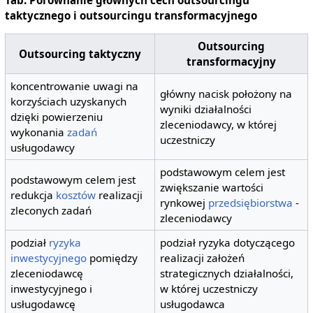
Tab. Porównanie głównych cech outsourcingu
taktycznego i outsourcingu transformacyjnego
Outsourcing
Outsourcing taktyczny
transformacyjny
koncentrowanie uwagi na
główny nacisk położony na
korzyściach uzyskanych
wyniki działalności
dzięki powierzeniu
zleceniodawcy, w której
wykonania
zadań
uczestniczy
usługodawcy
podstawowym celem jest
podstawowym celem jest
zwiększanie wartości
redukcja
kosztów
realizacji
rynkowej
przedsiębiorstwa
-
zleconych zadań
zleceniodawcy
podział
ryzyka
podział ryzyka dotyczącego
inwestycyjnego
pomiędzy
realizacji założeń
zleceniodawcę
strategicznych działalności,
inwestycyjnego i
w której uczestniczy
usługodawcę
usługodawca