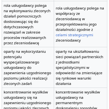
rola usługodawcy polega
rola usługodawcy polega na
na wykonywaniu zleconych
współpracy ze
działań pomocniczych
zleceniodawcą w
dostosowując się do
przeprojektowaniu jego
dotychczasowych
działalności zgodnie z
rozwiązań w zakresie
celami strategicznymi
procesów realizowanych
zleceniodawcy
przez zleceniodawcę
oparty na wykorzystaniu
oparty na ukształtowaniu
potencjału
sieci powiązań partnerskich
wyspecjalizowanego
z jednostkami
usługodawcy do
specjalistycznymi w
zapewnienia uzgodnionego
odpowiedzi na zmieniające
poziomu jakości realizacji
się rynkowe warunki
zleconych zadań
działania
koncentrowanie wysiłków
koncentrowanie wysiłków
usługodawcy się na
usługodawcy na
zapewnieniu uzgodnionego
permanentnym
poziomu jakości zleconych
doskonaleniu sposobów