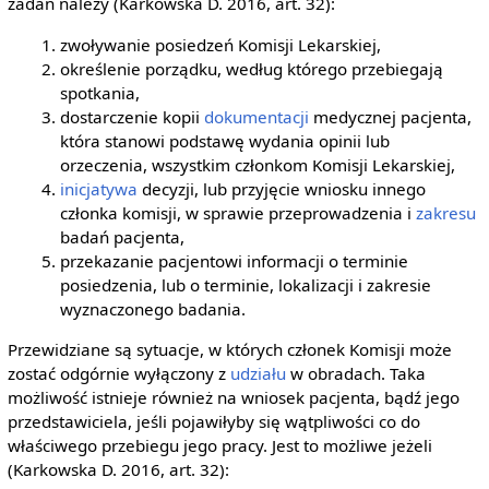
zadań należy (Karkowska D. 2016, art. 32):
zwoływanie posiedzeń Komisji Lekarskiej,
określenie porządku, według którego przebiegają
spotkania,
dostarczenie kopii
dokumentacji
medycznej pacjenta,
która stanowi podstawę wydania opinii lub
orzeczenia, wszystkim członkom Komisji Lekarskiej,
inicjatywa
decyzji, lub przyjęcie wniosku innego
członka komisji, w sprawie przeprowadzenia i
zakresu
badań pacjenta,
przekazanie pacjentowi informacji o terminie
posiedzenia, lub o terminie, lokalizacji i zakresie
wyznaczonego badania.
Przewidziane są sytuacje, w których członek Komisji może
zostać odgórnie wyłączony z
udziału
w obradach. Taka
możliwość istnieje również na wniosek pacjenta, bądź jego
przedstawiciela, jeśli pojawiłyby się wątpliwości co do
właściwego przebiegu jego pracy. Jest to możliwe jeżeli
(Karkowska D. 2016, art. 32):