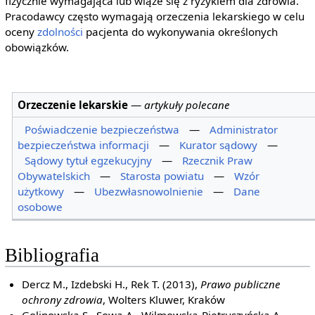
fizycznie wymagająca lub wiąże się z ryzykiem dla zdrowia.
Pracodawcy często wymagają orzeczenia lekarskiego w celu
oceny
zdolności
pacjenta do wykonywania określonych
obowiązków.
Orzeczenie lekarskie
—
artykuły polecane
Poświadczenie bezpieczeństwa
—
Administrator
bezpieczeństwa informacji
—
Kurator sądowy
—
Sądowy tytuł egzekucyjny
—
Rzecznik Praw
Obywatelskich
—
Starosta powiatu
—
Wzór
użytkowy
—
Ubezwłasnowolnienie
—
Dane
osobowe
Bibliografia
Dercz M., Izdebski H., Rek T. (2013),
Prawo publiczne
ochrony zdrowia
, Wolters Kluwer, Kraków