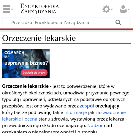
Encyklopedia
Zarządzania
Orzeczenie lekarskie
Orzeczenie lekarskie
- jest to potwierdzenie, które w
określonych okolicznościach, umożliwia przyznanie pewnego
typu ulg i uprawnień, udzielanych na podstawie odrębnych
przepisów. Jest ono wydawane przez
zespół
orzekający
,
który bierze pod uwagę takie
informacje
jak
zaświadczenie
lekarskie
i
ocena
stanu zdrowia, wystawioną przez lekarza -
przewodniczącego składu oceniającego.
Nadzór
nad
orzekaniem o niepełnosprawności i o stopniu