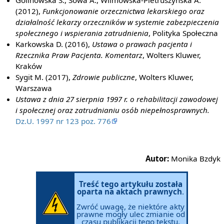
Golinowska S., Sowa A., Wilmowska-Pietruszyńska A.
(2012),
Funkcjonowanie orzecznictwa lekarskiego oraz
działalność lekarzy orzeczników w systemie zabezpieczenia
społecznego i wspierania zatrudnienia
, Polityka Społeczna
Karkowska D. (2016),
Ustawa o prawach pacjenta i
Rzecznika Praw Pacjenta. Komentarz
, Wolters Kluwer,
Kraków
Sygit M. (2017),
Zdrowie publiczne
, Wolters Kluwer,
Warszawa
Ustawa z dnia 27 sierpnia 1997 r. o rehabilitacji zawodowej
i społecznej oraz zatrudnianiu osób niepełnosprawnych.
Dz.U. 1997 nr 123 poz. 776
Autor:
Monika Bzdyk
Treść tego artykułu została
oparta na aktach prawnych
.
Zwróć uwagę, że niektóre akty
prawne mogły ulec zmianie od
czasu publikacji tego tekstu.