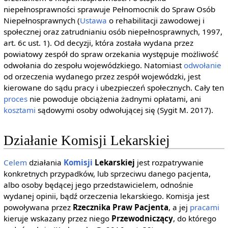
niepełnosprawności sprawuje Pełnomocnik do Spraw Osób
Niepełnosprawnych (
Ustawa
o rehabilitacji zawodowej i
społecznej oraz zatrudnianiu osób niepełnosprawnych, 1997,
art. 6c ust. 1). Od decyzji, która została wydana przez
powiatowy zespół do spraw orzekania występuje możliwość
odwołania do zespołu wojewódzkiego. Natomiast
odwołanie
od orzeczenia wydanego przez zespół wojewódzki, jest
kierowane do sądu pracy i ubezpieczeń społecznych. Cały ten
proces
nie powoduje obciążenia żadnymi opłatami, ani
kosztami
sądowymi osoby odwołującej się (Sygit M. 2017).
Działanie Komisji Lekarskiej
Celem
działania
Komisji
Lekarskiej
jest rozpatrywanie
konkretnych przypadków, lub sprzeciwu danego pacjenta,
albo osoby będącej jego przedstawicielem, odnośnie
wydanej opinii, bądź orzeczenia lekarskiego. Komisja jest
powoływana przez
Rzecznika Praw Pacjenta
, a jej
pracami
kieruje wskazany przez niego
Przewodniczący
, do którego