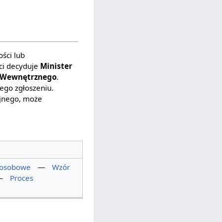
ści lub
ci decyduje
Minister
a Wewnętrznego
.
ego zgłoszeniu.
ajnego, może
 osobowe
—
Wzór
—
Proces