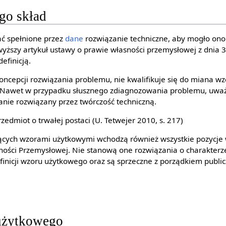
go skład
ać spełnione przez
dane
rozwiązanie techniczne, aby mogło ono
yższy artykuł ustawy o prawie własności przemysłowej z dnia 3
efinicją.
oncepcji rozwiązania problemu, nie kwalifikuje się do miana wz
Nawet w przypadku słusznego zdiagnozowania problemu, uważa s
anie rozwiązany przez twórczość techniczną.
edmiot o trwałej postaci (U. Tetwejer 2010, s. 217)
ących wzorami użytkowymi wchodzą również wszystkie pozycje 
ności Przemysłowej. Nie stanową one rozwiązania o charakterze
inicji wzoru użytkowego oraz są sprzeczne z porządkiem publi
użytkowego