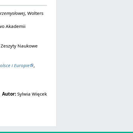
przemysłowej
, Wolters
wo Akademii
, Zeszyty Naukowe
lsce i Europie
,
Autor:
Sylwia Więcek