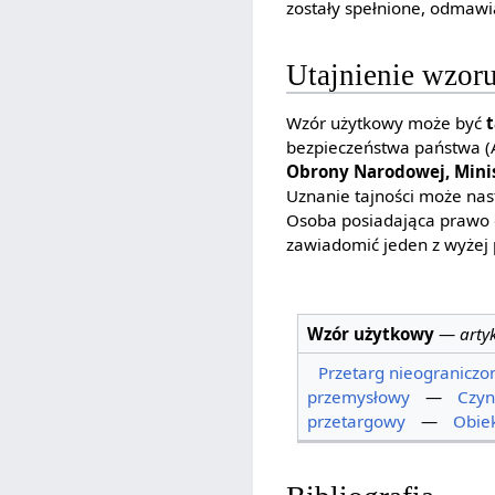
zostały spełnione, odmawi
Utajnienie wzor
Wzór użytkowy może być
bezpieczeństwa państwa (A
Obrony Narodowej, Min
Uznanie tajności może nas
Osoba posiadająca prawo d
zawiadomić jeden z wyżej 
Wzór użytkowy
—
arty
Przetarg nieograniczo
przemysłowy
—
Czyn
przetargowy
—
Obie