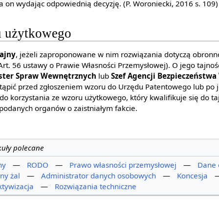
a on wydając odpowiednią decyzję. (P. Woroniecki, 2016 s. 109)
u użytkowego
tajny
, jeżeli zaproponowane w nim rozwiązania dotyczą obronno
rt. 56 ustawy o Prawie Własności Przemysłowej). O jego tajnoś
ister Spraw Wewnętrznych
lub
Szef Agencji Bezpieczeństw
tąpić przed zgłoszeniem wzoru do Urzędu Patentowego lub po j
o korzystania ze wzoru użytkowego, który kwalifikuje się do t
podanych organów o zaistniałym fakcie.
kuły polecane
ny
—
RODO
—
Prawo własności przemysłowej
—
Dane
ny żal
—
Administrator danych osobowych
—
Koncesja
ktywizacja
—
Rozwiązania techniczne