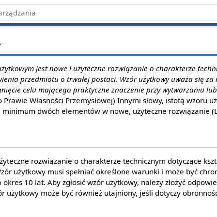
y
żytkowym jest nowe i użyteczne rozwiązanie o charakterze techn
wienia przedmiotu o trwałej postaci. Wzór użytkowy uważa się za 
gnięcie celu mającego praktyczne znaczenie przy wytwarzaniu lub
o Prawie Własności Przemysłowej) Innymi słowy, istotą wzoru u
uż, minimum dwóch elementów w nowe, użyteczne rozwiązanie (L. 
żyteczne rozwiązanie o charakterze technicznym dotyczące kszt
zór użytkowy musi spełniać określone warunki i może być chro
 okres 10 lat. Aby zgłosić wzór użytkowy, należy złożyć odpow
 użytkowy może być również utajniony, jeśli dotyczy obronnoś