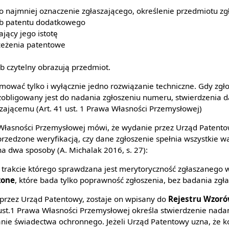
o najmniej oznaczenie zgłaszającego, określenie przedmiotu zg
lub patentu dodatkowego
jący jego istotę
zeżenia patentowe
ób czytelny obrazują przedmiot.
ować tylko i wyłącznie jedno rozwiązanie techniczne. Gdy zgł
obligowany jest do nadania zgłoszeniu numeru, stwierdzenia 
szającemu (Art. 41 ust. 1 Prawa Własności Przemysłowej)
 Własności Przemysłowej mówi, że wydanie przez Urząd Patento
przedzone weryfikacją, czy dane zgłoszenie spełnia wszystkie w
a dwa sposoby (A. Michalak 2016, s. 27):
w trakcie którego sprawdzana jest merytoryczność zgłaszanego 
zone
, które bada tylko poprawność zgłoszenia, bez badania zg
przez Urząd Patentowy, zostaje on wpisany do
Rejestru Wzor
99 ust.1 Prawa Własności Przemysłowej określa stwierdzenie nad
nie świadectwa ochronnego. Jeżeli Urząd Patentowy uzna, że 