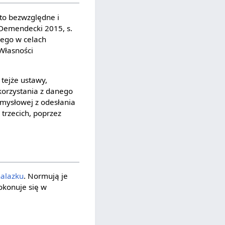
 to bezwzględne i
Demendecki 2015, s.
wego w celach
 Własności
tejże ustawy,
orzystania z danego
mysłowej z odesłania
trzecich, poprzez
alazku
. Normują je
okonuje się w