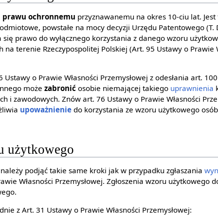
ą
prawu ochronnemu
przyznawanemu na okres 10-ciu lat. Jest
odmiotowe, powstałe na mocy decyzji Urzędu Patentowego (T. 
a się prawo do wyłącznego korzystania z danego wzoru użytko
na terenie Rzeczypospolitej Polskiej (Art. 95 Ustawy o Prawie
 Ustawy o Prawie Własności Przemysłowej z odesłania art. 100 
ronnego może
zabronić
osobie niemającej takiego
uprawnienia
k
ch i zawodowych. Znów art. 76 Ustawy o Prawie Własności Prze
żliwia
upoważnienie
do korzystania ze wzoru użytkowego osób 
ru użytkowego
 należy podjąć takie same kroki jak w przypadku zgłaszania
wyn
awie Własności Przemysłowej. Zgłoszenia wzoru użytkowego d
wego.
nie z Art. 31 Ustawy o Prawie Własności Przemysłowej: