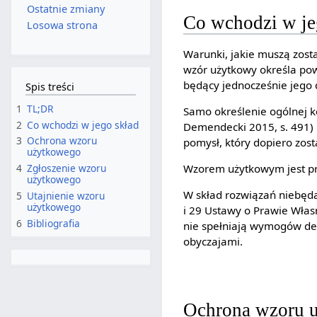
Ostatnie zmiany
Co wchodzi w je
Losowa strona
Warunki, jakie muszą zost
wzór użytkowy określa pow
będący jednocześnie jego d
Spis treści
1
TL;DR
Samo określenie ogólnej k
2
Co wchodzi w jego skład
Demendecki 2015, s. 491) 
3
Ochrona wzoru
pomysł, który dopiero zost
użytkowego
Wzorem użytkowym jest prz
4
Zgłoszenie wzoru
użytkowego
W skład rozwiązań niebęd
5
Utajnienie wzoru
użytkowego
i 29 Ustawy o Prawie Włas
6
Bibliografia
nie spełniają wymogów def
obyczajami.
Ochrona wzoru 