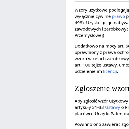
Wzory użytkowe podlegaj
wyłącznie cywilne
prawo
p
498). Uzyskując go nabyw
zawodowych i zarobkowych 
Przemysłowej)
Dodatkowo na mocy art. 66
uprawniony z prawa och
wzoru w celach zarobkowy
art. 100 tejże ustawy, umo
udzielenie im
licencji
.
Zgłoszenie wzo
Aby zgłosić wzór użytkowy
artykuły 31-33
Ustawy
o Pr
placówce Urzędu Patento
Powinno ono zawierać zgod