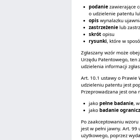
podanie
zawierające c
o udzielenie patentu 
opis
wynalazku ujawnia
zastrzeżenie
lub zastr
skrót
opisu
rysunki
, które w spos
Zgłaszany wzór może obejm
Urzędu Patentowego, ten z
udzielenia informacji zgła
Art. 10.1 ustawy o Prawie
udzieleniu patentu jest po
Przeprowadzana jest ona n
jako
pełne badanie
, 
jako
badanie ogranic
Po zaakceptowaniu wzoru 
jest w pełni jawny. Art. 
użytkowego, poprzez wyda