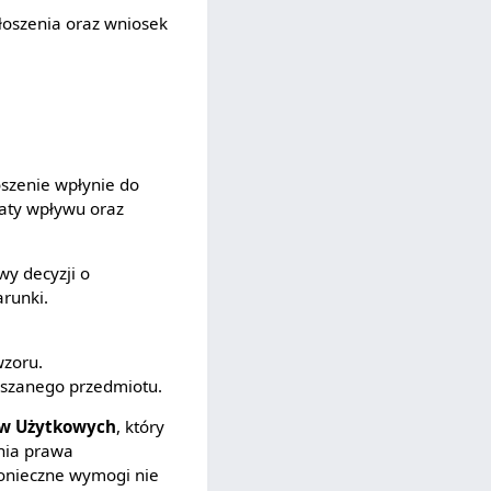
łoszenia oraz wniosek
oszenie wpłynie do
daty wpływu oraz
wy decyzji o
arunki.
wzoru.
łaszanego przedmiotu.
ów Użytkowych
, który
ania prawa
konieczne wymogi nie