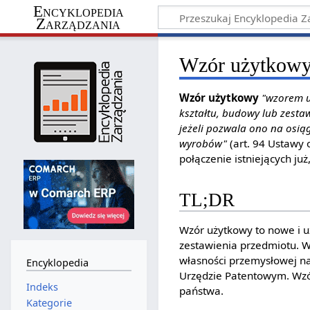
Encyklopedia
Zarządzania
Wzór użytkow
Wzór użytkowy
"wzorem u
kształtu, budowy lub zesta
jeżeli pozwala ono na osią
wyrobów"
(art. 94 Ustawy 
połączenie istniejących j
TL;DR
Wzór użytkowy to nowe i u
zestawienia przedmiotu. W
własności przemysłowej na
Encyklopedia
Urzędzie Patentowym. Wzór
Indeks
państwa.
Kategorie