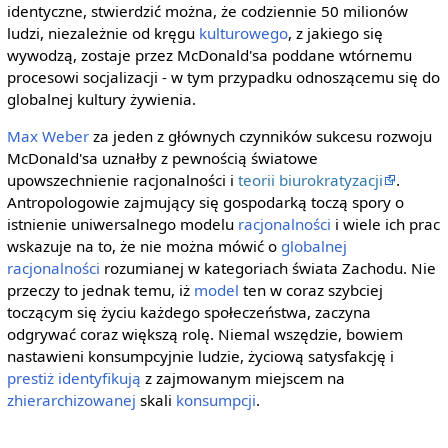
identyczne, stwierdzić można, że codziennie 50 milionów
ludzi, niezależnie od kręgu
kulturowego
, z jakiego się
wywodzą, zostaje przez McDonald'sa poddane wtórnemu
procesowi socjalizacji - w tym przypadku odnoszącemu się do
globalnej kultury żywienia.
Max Weber
za jeden z głównych czynników sukcesu rozwoju
McDonald'sa uznałby z pewnością światowe
upowszechnienie racjonalności i
teorii biurokratyzacji
.
Antropologowie zajmujący się gospodarką toczą spory o
istnienie uniwersalnego modelu
racjonalności
i wiele ich prac
wskazuje na to, że nie można mówić o
globalnej
racjonalności
rozumianej w kategoriach świata Zachodu. Nie
przeczy to jednak temu, iż
model
ten w coraz szybciej
toczącym się życiu każdego społeczeństwa, zaczyna
odgrywać coraz większą rolę. Niemal wszędzie, bowiem
nastawieni konsumpcyjnie ludzie, życiową satysfakcję i
prestiż
identyfikują
z zajmowanym miejscem na
zhierarchizowanej
skali
konsumpcji
.