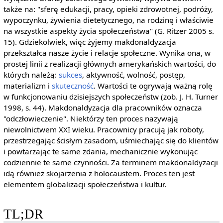
także na: "sferę edukacji, pracy, opieki zdrowotnej, podróży,
wypoczynku, żywienia dietetycznego, na rodzinę i właściwie
na wszystkie aspekty życia społeczeństwa" (G. Ritzer 2005 s.
15). Gdziekolwiek, więc żyjemy makdonaldyzacja
przekształca nasze życie i relacje społeczne. Wynika ona, w
prostej linii z realizacji głównych amerykańskich wartości, do
których należą:
sukces
, aktywność, wolność, postęp,
materializm i
skuteczność
. Wartości te ogrywają ważną rolę
w funkcjonowaniu dzisiejszych społeczeństw (zob. J. H. Turner
1998, s. 44). Makdonaldyzacja dla pracowników oznacza
"odczłowieczenie". Niektórzy ten proces nazywają
niewolnictwem XXI wieku. Pracownicy pracują jak roboty,
przestrzegając ścisłym zasadom, uśmiechając się do klientów
i powtarzając te same zdania, mechanicznie wykonując
codziennie te same czynności. Za terminem makdonaldyzacji
idą również skojarzenia z holocaustem. Proces ten jest
elementem globalizacji społeczeństwa i kultur.
TL;DR