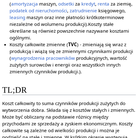
(
amortyzacja
maszyn,
odsetki
za
kredyt
,
renta
za ziemię,
podatek od nieruchomości
,
zatrudnienie
księgowego,
leasing
maszyn oraz inne płatności krótkoterminowe
niezależne od wolumenu produkcji).Koszty stałe
określane są również powszechnie nazywane kosztami
ogólnymi.
Koszty całkowite zmienne (
TVC
) - zmieniają się wraz z
produkcją i wiążą się ze zmiennymi czynnikami produkcji
(
wynagrodzenia
pracowników
produkcyjnych, wartość
zużytych surowców i energii oraz wszystkich innych
zmiennych czynników produkcji.).
TL;DR
Koszt całkowity to suma czynników produkcji zużytych do
wytworzenia dobra. Składa się z kosztów stałych i zmiennych.
Może być obliczany na podstawie różnicy między
przychodami ze sprzedaży a zyskiem ekonomicznym. Koszty
całkowite są zależne od wielkości produkcji i można je
podzielić na stałe i zmienne. W krótkim okresie występują