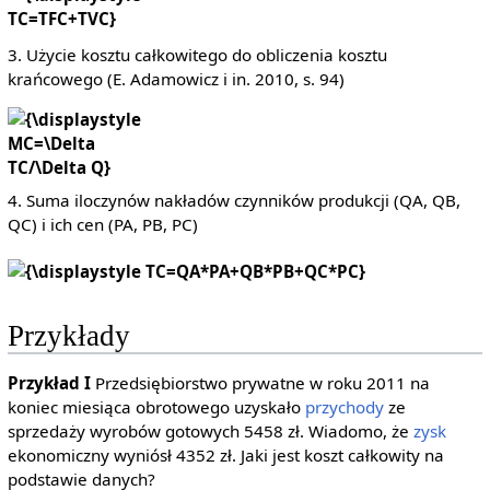
TC=TFC+TVC}
3. Użycie kosztu całkowitego do obliczenia kosztu
krańcowego (E. Adamowicz i in. 2010, s. 94)
{\displaystyle
MC=\Delta
TC/\Delta Q}
4. Suma iloczynów nakładów czynników produkcji (QA, QB,
QC) i ich cen (PA, PB, PC)
{\displaystyle
TC=QA*PA+QB*PB+QC*PC}
Przykłady
Przykład I
Przedsiębiorstwo prywatne w roku 2011 na
koniec miesiąca obrotowego uzyskało
przychody
ze
sprzedaży wyrobów gotowych 5458 zł. Wiadomo, że
zysk
ekonomiczny wyniósł 4352 zł. Jaki jest koszt całkowity na
podstawie danych?