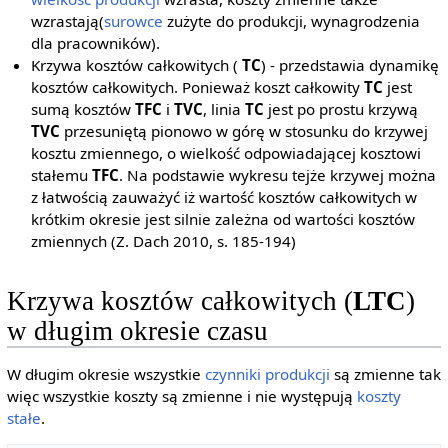
wzrastają(
surowce
zużyte do produkcji, wynagrodzenia
dla pracowników).
Krzywa kosztów całkowitych (
TC
) - przedstawia dynamikę
kosztów całkowitych. Ponieważ koszt całkowity
TC
jest
sumą kosztów
TFC
i
TVC
, linia
TC
jest po prostu krzywą
TVC
przesuniętą pionowo w górę w stosunku do krzywej
kosztu zmiennego, o wielkość odpowiadającej kosztowi
stałemu
TFC
. Na podstawie wykresu tejże krzywej można
z łatwością zauważyć iż wartość kosztów całkowitych w
krótkim okresie jest silnie zależna od wartości kosztów
zmiennych (Z. Dach 2010, s. 185-194)
Krzywa kosztów całkowitych (
LTC
)
w długim okresie czasu
W długim okresie wszystkie
czynniki produkcji
są zmienne tak
więc wszystkie koszty są zmienne i nie występują
koszty
stałe
.