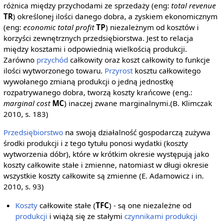
różnica między przychodami ze sprzedaży (eng:
total revenue
TR
) określonej ilości danego dobra, a zyskiem ekonomicznym
(eng:
economic total profit
TP
) niezależnym od kosztów i
korzyści zewnętrznych przedsiębiorstwa. Jest to relacja
między kosztami i odpowiednią wielkością produkcji.
Zarówno
przychód
całkowity oraz koszt całkowity to funkcje
ilości wytworzonego towaru.
Przyrost
kosztu całkowitego
wywołanego zmianą produkcji o jedną jednostkę
rozpatrywanego dobra, tworzą koszty krańcowe (eng.:
marginal cost
MC
) inaczej zwane marginalnymi.(B. Klimczak
2010, s. 183)
Przedsiębiorstwo
na swoją działalność gospodarczą zużywa
środki produkcji i z tego tytułu ponosi wydatki (koszty
wytworzenia dóbr), które w krótkim okresie występują jako
koszty całkowite stałe i zmienne, natomiast w długi okresie
wszystkie koszty całkowite są zmienne (E. Adamowicz i in.
2010, s. 93)
Koszty
całkowite stałe (
TFC
) - są one niezależne od
produkcji
i wiążą się ze stałymi
czynnikami produkcji