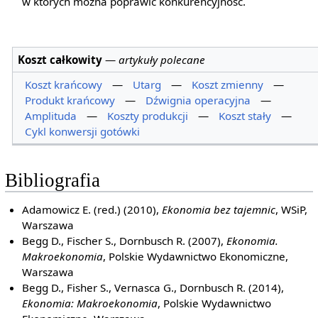
w których można poprawić konkurencyjność.
Koszt całkowity
—
artykuły polecane
Koszt krańcowy
—
Utarg
—
Koszt zmienny
—
Produkt krańcowy
—
Dźwignia operacyjna
—
Amplituda
—
Koszty produkcji
—
Koszt stały
—
Cykl konwersji gotówki
Bibliografia
Adamowicz E. (red.) (2010),
Ekonomia bez tajemnic
, WSiP,
Warszawa
Begg D., Fischer S., Dornbusch R. (2007),
Ekonomia.
Makroekonomia
, Polskie Wydawnictwo Ekonomiczne,
Warszawa
Begg D., Fisher S., Vernasca G., Dornbusch R. (2014),
Ekonomia: Makroekonomia
, Polskie Wydawnictwo