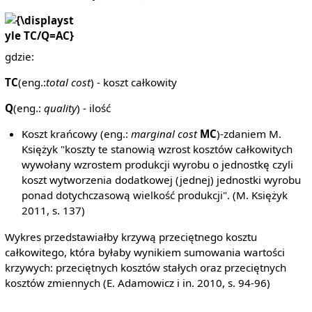
{\displaystyle
TC/Q=AC}
gdzie:
TC
(eng.:
total cost
) - koszt całkowity
Q
(eng.:
quality
) - ilość
Koszt krańcowy (eng.:
marginal cost
MC
)-zdaniem M.
Księżyk "koszty te stanowią wzrost kosztów całkowitych
wywołany wzrostem produkcji wyrobu o jednostkę czyli
koszt wytworzenia dodatkowej (jednej) jednostki wyrobu
ponad dotychczasową wielkość produkcji". (M. Księżyk
2011, s. 137)
Wykres przedstawiałby krzywą przeciętnego kosztu
całkowitego, która byłaby wynikiem sumowania wartości
krzywych: przeciętnych kosztów stałych oraz przeciętnych
kosztów zmiennych (E. Adamowicz i in. 2010, s. 94-96)