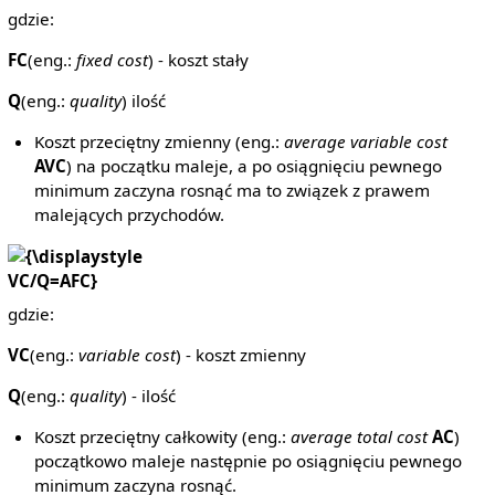
gdzie:
FC
(eng.:
fixed cost
) - koszt stały
Q
(eng.:
quality
) ilość
Koszt przeciętny zmienny (eng.:
average variable cost
AVC
) na początku maleje, a po osiągnięciu pewnego
minimum zaczyna rosnąć ma to związek z prawem
malejących przychodów.
{\displaystyle
VC/Q=AFC}
gdzie:
VC
(eng.:
variable cost
) - koszt zmienny
Q
(eng.:
quality
) - ilość
Koszt przeciętny całkowity (eng.:
average total cost
AC
)
początkowo maleje następnie po osiągnięciu pewnego
minimum zaczyna rosnąć.