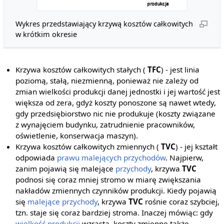
Wykres przedstawiający krzywą kosztów całkowitych
w krótkim okresie
Krzywa kosztów całkowitych stałych (
TFC
) - jest linia
poziomą, stałą, niezmienną, ponieważ nie zależy od
zmian wielkości produkcji danej jednostki i jej wartość jest
większa od zera, gdyż koszty ponoszone są nawet wtedy,
gdy przedsiębiorstwo nic nie produkuje (koszty związane
z wynajęciem budynku, zatrudnienie pracowników,
oświetlenie, konserwacja maszyn).
Krzywa kosztów całkowitych zmiennych (
TVC
) - jej kształt
odpowiada
prawu malejących przychodów
. Najpierw,
zanim pojawią się malejące
przychody
, krzywa
TVC
podnosi się coraz mniej stromo w miarę zwiększania
nakładów zmiennych czynników produkcji. Kiedy pojawią
się
malejące przychody
, krzywa
TVC
rośnie coraz szybciej,
tzn. staje się coraz bardziej stroma. Inaczej mówiąc: gdy
wielkość produkcji
wzrasta, koszty zmienne także