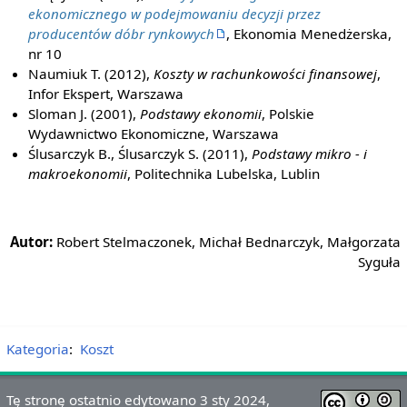
ekonomicznego w podejmowaniu decyzji przez
producentów dóbr rynkowych
, Ekonomia Menedżerska,
nr 10
Naumiuk T. (2012),
Koszty w rachunkowości finansowej
,
Infor Ekspert, Warszawa
Sloman J. (2001),
Podstawy ekonomii
, Polskie
Wydawnictwo Ekonomiczne, Warszawa
Ślusarczyk B., Ślusarczyk S. (2011),
Podstawy mikro - i
makroekonomii
, Politechnika Lubelska, Lublin
Autor:
Robert Stelmaczonek, Michał Bednarczyk, Małgorzata
Syguła
Kategoria
:
Koszt
Tę stronę ostatnio edytowano 3 sty 2024,