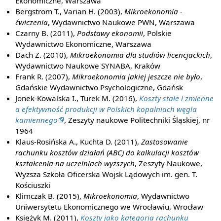
Ekonomiczne, Warszawa
Bergstrom T., Varian H. (2003),
Mikroekonomia -
ćwiczenia
, Wydawnictwo Naukowe PWN, Warszawa
Czarny B. (2011),
Podstawy ekonomii
, Polskie
Wydawnictwo Ekonomiczne, Warszawa
Dach Z. (2010),
Mikroekonomia dla studiów licencjackich
,
Wydawnictwo Naukowe SYNABA, Kraków
Frank R. (2007),
Mikroekonomia jakiej jeszcze nie było
,
Gdańskie Wydawnictwo Psychologiczne, Gdańsk
Jonek-Kowalska I., Turek M. (2016),
Koszty stałe i zmienne
a efektywność produkcji w Polskich kopalniach węgla
kamiennego
, Zeszyty naukowe Politechniki Śląskiej, nr
1964
Klaus-Rosińska A., Kuchta D. (2011),
Zastosowanie
rachunku kosztów działań (ABC) do kalkulacji kosztów
kształcenia na uczelniach wyższych
, Zeszyty Naukowe,
Wyższa Szkoła Oficerska Wojsk Lądowych im. gen. T.
Kościuszki
Klimczak B. (2015),
Mikroekonomia
, Wydawnictwo
Uniwersytetu Ekonomicznego we Wrocławiu, Wrocław
Księżyk M. (2011),
Koszty jako kategoria rachunku