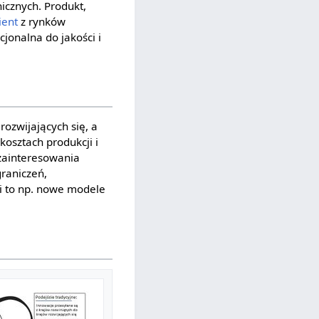
icznych. Produkt,
ient
z rynków
jonalna do jakości i
ozwijających się, a
kosztach produkcji i
 zainteresowania
raniczeń,
ji to np. nowe modele