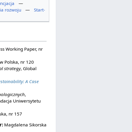
ncjacja
—
ia rozwoju
—
Start-
ess Working Paper, nr
w Polska, nr 120
l strategy
, Global
stainability: A Case
nologicznych
,
ndacja Uniwersytetu
ska, nr 157
r:
Magdalena Sikorska