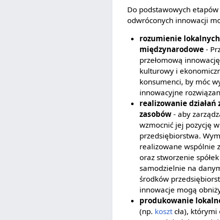
Do podstawowych etapów 
odwróconych innowacji możn
rozumienie lokalnych
międzynarodowe
- Pr
przełomową innowację
kulturowy i ekonomiczn
konsumenci, by móc wy
innowacyjne rozwiązan
realizowanie działań
zasobów
- aby zarządz
wzmocnić jej pozycję w
przedsiębiorstwa. Wym
realizowane wspólnie 
oraz stworzenie spółek
samodzielnie na danym
środków przedsiębior
innowacje mogą obniży
produkowanie lokaln
(np.
koszt
cła), którym