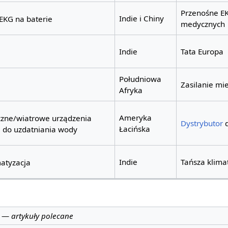
Przenośne E
Indie i Chiny
EKG na baterie
medycznych
Indie
Tata Europa
Południowa
Zasilanie mie
Afryka
Ameryka
czne/wiatrowe urządzenia
Dystrybutor
d
Łacińska
e do uzdatniania wody
Indie
Tańsza klima
matyzacja
—
artykuły polecane