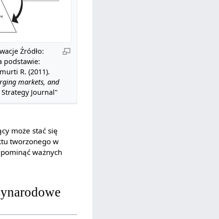
wacje Źródło:
a podstawie:
urti R. (2011).
rging markets, and
 Strategy Journal"
cy może stać się
uktu tworzonego w
z pominąć ważnych
dzynarodowe