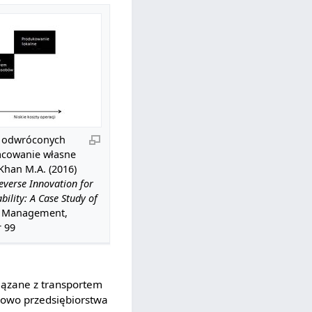
a odwróconych
racowanie własne
 Khan M.A. (2016)
Reverse Innovation for
ility: A Case Study of
of Management,
r 99
iązane z transportem
kowo przedsiębiorstwa