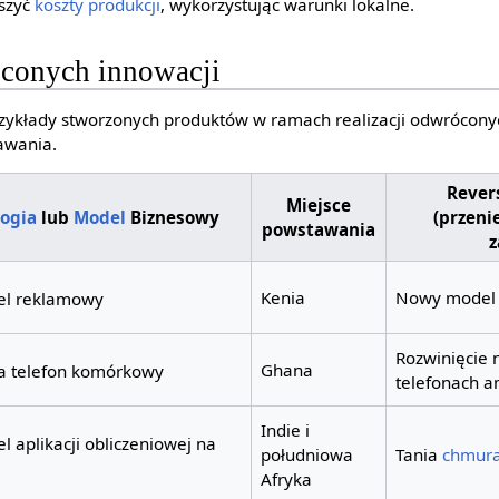
szyć
koszty produkcji
, wykorzystując warunki lokalne.
conych innowacji
zykłady stworzonych produktów w ramach realizacji odwrócony
awania.
Rever
Miejsce
ogia
lub
Model
Biznesowy
(przeni
powstawania
z
Kenia
Nowy model
l reklamowy
Rozwinięcie 
Ghana
na telefon komórkowy
telefonach a
Indie i
 aplikacji obliczeniowej na
południowa
Tania
chmura
Afryka