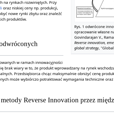
h na rynkach rozwiniętych. Przy
li
oraz niskiej ceny np. produkcji,
być nowe rynki zbytu oraz znaleźć
ich produktów.
Rys. 1 odwrócone inno
opracowanie własne n
Govindarajan V., Ramam
 odwróconych
Reverse innovation, eme
global strategy
, "Global
zowanych w ramach innowacyjności
ię brak wiary w to, że produkt wprowadzany na rynek wschodzą
balnych. Przedsiębiorca chcąc maksymalnie obniżyć cenę prod
onych może wybiórczo potraktować wymagania techniczne ora
 metody Reverse Innovation przez mię