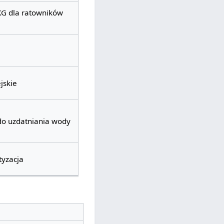
KG dla ratowników
jskie
o uzdatniania wody
tyzacja