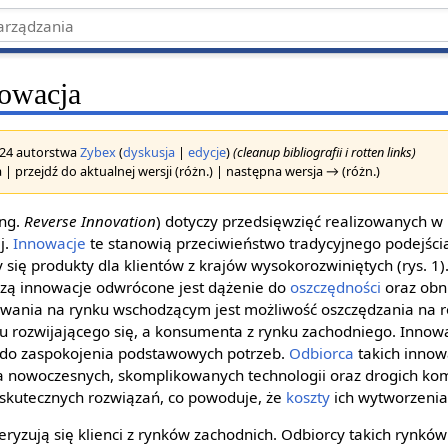
owacja
2024 autorstwa
Zybex
(
dyskusja
|
edycje
)
(cleanup bibliografii i rotten links)
 | przejdź do aktualnej wersji (różn.) | następna wersja → (różn.)
ng.
Reverse Innovation
) dotyczy przedsięwzięć realizowanych 
j.
Innowacje
te stanowią przeciwieństwo tradycyjnego podejści
y się produkty dla klientów z krajów wysokorozwiniętych (rys. 
rzą innowacje odwrócone jest dążenie do
oszczędności
oraz obn
owania na rynku wschodzącym jest możliwość oszczędzania na 
 rozwijającego się, a konsumenta z rynku zachodniego. Innow
 do zaspokojenia podstawowych potrzeb.
Odbiorca
takich innow
 nowoczesnych, skomplikowanych technologii oraz drogich ko
 i skutecznych rozwiązań, co powoduje, że
koszty
ich wytworzenia
ryzują się klienci z rynków zachodnich. Odbiorcy takich rynków