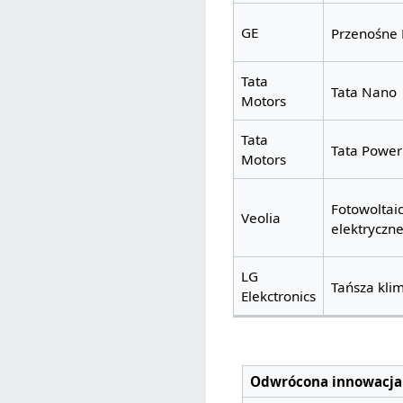
GE
Przenośne 
Tata
Tata Nano
Motors
Tata
Tata Power
Motors
Fotowoltai
Veolia
elektryczn
LG
Tańsza kli
Elekctronics
Odwrócona innowacja