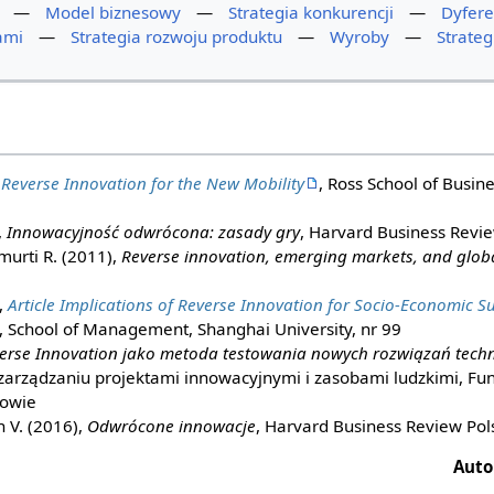
—
Model biznesowy
—
Strategia konkurencji
—
Dyfere
ami
—
Strategia rozwoju produktu
—
Wyroby
—
Strateg
,
Reverse Innovation for the New Mobility
, Ross School of Busin
,
Innowacyjność odwrócona: zasady gry
, Harvard Business Revie
urti R. (2011),
Reverse innovation, emerging markets, and globa
,
Article Implications of Reverse Innovation for Socio-Economic Su
, School of Management, Shanghai University, nr 99
erse Innovation jako metoda testowania nowych rozwiązań tech
zarządzaniu projektami innowacyjnymi i zasobami ludzkimi, Fu
owie
n V. (2016),
Odwrócone innowacje
, Harvard Business Review Pol
Auto