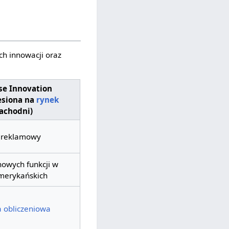
ch innowacji oraz
se Innovation
esiona na
rynek
achodni)
 reklamowy
nowych funkcji w
merykańskich
 obliczeniowa