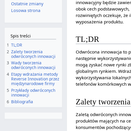
innowacyjny będzie zawier
Ostatnie zmiany
obok cech podstawowych, 
Losowa strona
rozwiniętych oczekuje, że 
wyposażenia produktu.
Spis treści
TL;DR
1
TL;DR
2
Zalety tworzenia
Odwrócona innowacja to po
odwróconych innowacji
następnie wykorzystywaniu 
3
Wady tworzenia
mogą zyskać nowe rynki zb
odwróconych innowacji
globalnym rynkiem. Wdraż
4
Etapy wdrażania metody
wykorzystywania lokalnych
Reverse Innovation przez
międzynarodowe firmy
telefonów komórkowych w A
5
Przykłady odwróconych
innowacji
Zalety tworzeni
6
Bibliografia
Zaletą odwróconych innowa
produktów mających na ce
konsumentów pochodzących 