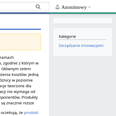
Anonimowy
Kategorie
Zarządzanie innowacjami
w ramach
a, zgodnie z którym w
1). Głównym celem
iżenia kosztów. Jedną
różnicy w poziomie
acje tworzone dla
acji nie wymaga od
mponentów. Produkty
 są znacznie niższe
 oczekują, że
produkt