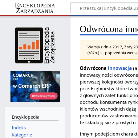
Encyklopedia
Zarządzania
Odwrócona inn
Wersja z dnia 20:17, 7 sty 
(różn.) ← poprzednia wersja
Odwrócona
innowacja
(a
innowacyjności odwrócone
pierwszej kolejności tworz
przedsiębiorstw które two
z głównych zalet funkcjon
dochodu konsumenta rynku
klientów wschodnich dążą
producentów zastosowania
Encyklopedia
te składają się z prostych
Indeks
Innym podejściem charakte
Kategorie