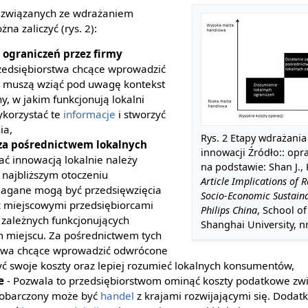
związanych ze wdrażaniem
a zaliczyć (rys. 2):
 ograniczeń przez firmy
zedsiębiorstwa chcące wprowadzić
 muszą wziąć pod uwagę kontekst
y, w jakim funkcjonują lokalni
korzystać te
informacje
i stworzyć
ia,
Rys. 2 Etapy wdrażani
 za pośrednictwem lokalnych
innowacji Źródło:: op
ać innowacją lokalnie należy
na podstawie: Shan J.,
 najbliższym otoczeniu
Article Implications of 
agane mogą być przedsięwzięcia
Socio-Economic Sustainab
z miejscowymi przedsiębiorcami
Philips China
, School 
 zależnych funkcjonujących
Shanghai University, n
 miejscu. Za pośrednictwem tych
stwa chcące wprowadzić odwrócone
ć swoje koszty oraz lepiej rozumieć lokalnych konsumentów,
e
- Pozwala to przedsiębiorstwom ominąć koszty podatkowe zw
i obarczony może być
handel
z krajami rozwijającymi się. Dodat