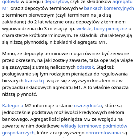
gotówki
w obiegu i
depozytów
, czyli ze składników
agregatu
M1
oraz z depozytów terminowych w
bankach komercyjnych
z terminem pierwotnym (czyli terminem na jaki są
zakładane) do 2 lat włącznie oraz depozytów z terminem
wypowiedzenia do 3 miesięcy np.
weksle
,
bony pieniężne
o
charakterze krótkoterminowym. Te składniki charakteryzują
się niższą płynnością, niż składniki agregatu M1.
Mimo, że depozyty terminowe mogą również być zerwane
przed okresem, na jaki zostały zawarte, taka operacja wiąże
się zazwyczaj z utratą naliczonych
odsetek
. Stąd też
posługiwanie się tym rodzajem pieniądza do regulowania
bieżących
transakcji
wiąże się z wyższym kosztem niż w
przypadku składowych agregatu M1. A to właśnie oznacza
niższą płynność.
Kategoria
M2 informuje o stanie
oszczędności
, które są
jednocześnie podstawą możliwości kredytowych sektora
bankowego. Agregat ilości pieniądza M2 ze względu na
zawarte w nim dodatkowe
wkłady terminowe
podmiotów
gospodarczych
, które z racji wyższego
oprocentowania
są