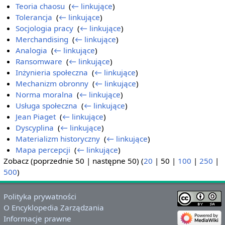
Teoria chaosu
‎
(
← linkujące
)
Tolerancja
‎
(
← linkujące
)
Socjologia pracy
‎
(
← linkujące
)
Merchandising
‎
(
← linkujące
)
Analogia
‎
(
← linkujące
)
Ransomware
‎
(
← linkujące
)
Inżynieria społeczna
‎
(
← linkujące
)
Mechanizm obronny
‎
(
← linkujące
)
Norma moralna
‎
(
← linkujące
)
Usługa społeczna
‎
(
← linkujące
)
Jean Piaget
‎
(
← linkujące
)
Dyscyplina
‎
(
← linkujące
)
Materializm historyczny
‎
(
← linkujące
)
Mapa percepcji
‎
(
← linkujące
)
Zobacz (
poprzednie 50
|
następne 50
) (
20
|
50
|
100
|
250
|
500
)
Polityka prywatności
O Encyklopedia Zarządzania
Informacje prawne