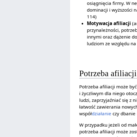
osiągnięcia firmy. W n
dominacji i wyższości 
114)
Motywacja afiliacji
(a
przynależności, potrze
innymi oraz dążenie do
ludziom ze względu na s
Potrzeba afiliacj
Potrzeba afiliacji może by
i życzliwym dla niego otoc
ludzi, zaprzyjaźniać się z 
łatwość zawierania nowych
współ
działanie
czy dbanie 
W przypadku jeżeli od mał
potrzeba afiliacji może z