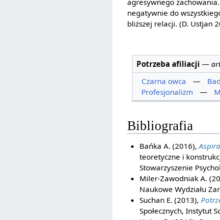
agresywnego zachowania. 
negatywnie do wszystkiego 
bliższej relacji. (D. Ustjan 2
Potrzeba afiliacji
—
ar
Czarna owca
—
Bad
Profesjonalizm
—
M
Bibliografia
Bańka A. (2016),
Aspira
teoretyczne i konstru
Stowarzyszenie Psycho
Miler-Zawodniak A. (2
Naukowe Wydziału Zar
Suchan E. (2013),
Potrz
Społecznych, Instytut So