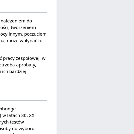
h, należeniem do
ości, tworzeniem
mocy innym, poczuciem
ana, może wpłynąć to
ść pracy zespołowej, w
otrzeba aprobaty,
ich bardziej
ambridge
) w latach 30. XX
anych testów
 osoby do wyboru