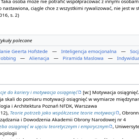
Taka osoba może nie potrafić współpracować z innymi osobami,
nastawiona, ciągle chce z wszystkimi rywalizować, nie jest w s
016, s. 2)
tykuły polecane
anie Geerta Hofstede
—
Inteligencja emocjonalna
—
Socj
obbing
—
Alienacja
—
Piramida Maslowa
—
Indywidu
cje do kariery i motywacja osiągnięć
[w:] Motywacja osiągnięć
kcja skali do pomiaru motywacji osiągnięć w wymiarze między
logia i Architektura Poznań NFDK, Warszawa
012),
Teorie potrzeb jako współczesne teorie motywacji
, Obronn
ządzania i Dowodzenia Akademii Obrony Narodowej nr 4
eba osiągnięć w ujęciu teoretycznym i empirycznym
, Uniwersyt
cjologii