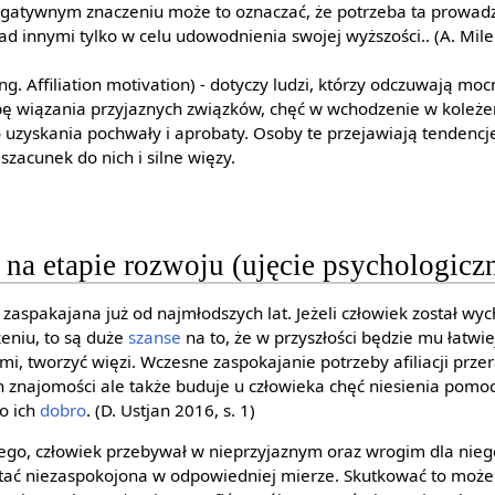
egatywnym znaczeniu może to oznaczać, że potrzeba ta prowadz
nad innymi tylko w celu udowodnienia swojej wyższości.. (A. Mil
ng. Affiliation motivation) - dotyczy ludzi, którzy odczuwają mo
bę wiązania przyjaznych związków, chęć w wchodzenie w koleżeń
 uzyskania pochwały i aprobaty. Osoby te przejawiają tendenc
zacunek do nich i silne więzy.
i na etapie rozwoju (ujęcie psychologicz
ć zaspakajana już od najmłodszych lat. Jeżeli człowiek został 
zeniu, to są duże
szanse
na to, że w przyszłości będzie mu łatw
nimi, tworzyć więzi. Wczesne zaspokajanie potrzeby afiliacji prze
 znajomości ale także buduje u człowieka chęć niesienia pomo
o ich
dobro
. (D. Ustjan 2016, s. 1)
ego, człowiek przebywał w nieprzyjaznym oraz wrogim dla niego
ostać niezaspokojona w odpowiedniej mierze. Skutkować to może