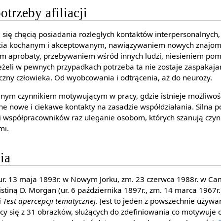
otrzeby afiliacji
ia się chęcią posiadania rozległych kontaktów interpersonalnyc
ycia kochanym i akceptowanym, nawiązywaniem nowych znajom
em aprobaty, przebywaniem wśród innych ludzi, niesieniem po
eżeli w pewnych przypadkach potrzeba ta nie zostaje zaspakaj
czny człowieka. Od wyobcowania i odtrącenia, aż do neurozy.
ż silnym czynnikiem motywującym w pracy, gdzie istnieje możliwo
ne nowe i ciekawe kontakty na zasadzie współdziałania. Silna p
 współpracowników raz uleganie osobom, których szanują czyni 
mi.
ia
ur. 13 maja 1893r. w Nowym Jorku, zm. 23 czerwca 1988r. w C
stiną D. Morgan (ur. 6 października 1897r., zm. 14 marca 1967r.
i
Test apercepcji tematycznej
. Jest to jeden z powszechnie używ
ący się z 31 obrazków, służących do zdefiniowania co motywuje