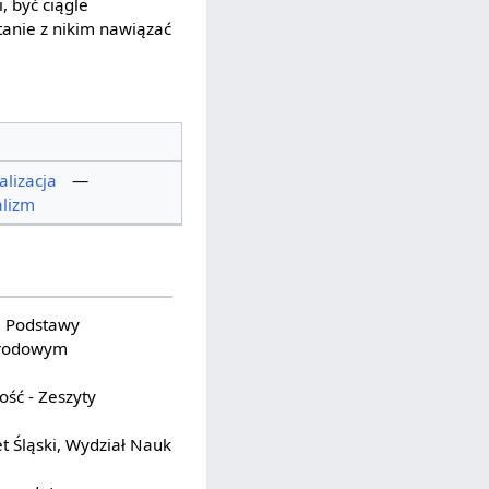
 być ciągle
tanie z nikim nawiązać
alizacja
—
alizm
. Podstawy
narodowym
ość - Zeszyty
et Śląski, Wydział Nauk