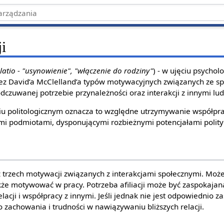
ji
filatio - "usynowienie", "włączenie do rodziny"
) - w ujęciu psychol
ez David’a McClelland’a typów motywacyjnych związanych ze s
dczuwanej potrzebie przynależności oraz interakcji z innymi lu
ciu politologicznym oznacza to względne utrzymywanie współpr
i podmiotami, dysponującymi rozbieżnymi potencjałami polity
a z trzech motywacji związanych z interakcjami społecznymi. Mo
akże motywować w pracy. Potrzeba afiliacji może być zaspokajan
lacji i współpracy z innymi. Jeśli jednak nie jest odpowiednio 
zachowania i trudności w nawiązywaniu bliższych relacji.