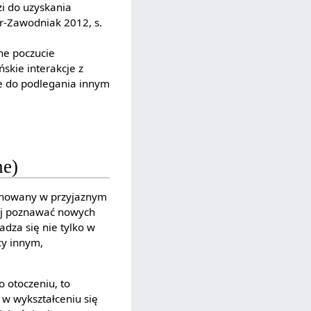
i do uzyskania
er-Zawodniak 2012, s.
cne poczucie
skie interakcje z
je do podlegania innym
ne)
wychowany w przyjaznym
iej poznawać nowych
radza się nie tylko w
cy innym,
 otoczeniu, to
 w wykształceniu się