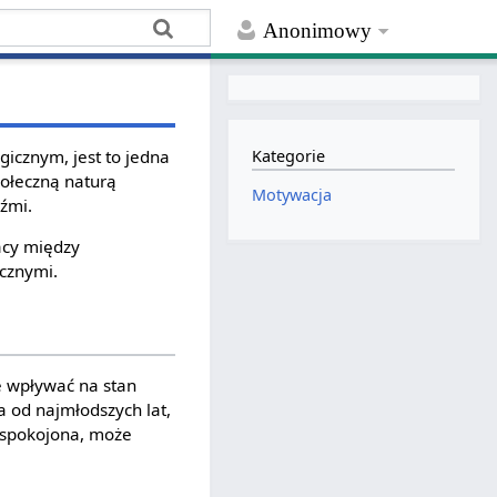
Anonimowy
ogicznym, jest to jedna
Kategorie
połeczną naturą
Motywacja
dźmi.
acy między
cznymi.
że wpływać na stan
a od najmłodszych lat,
zaspokojona, może