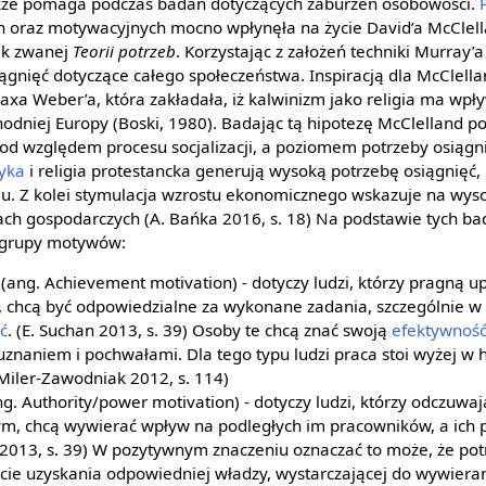
kże pomaga podczas badań dotyczących zaburzeń osobowości.
 oraz motywacyjnych mocno wpłynęła na życie David’a McClella
ak zwanej
Teorii potrzeb
. Korzystając z założeń techniki Murray’a
ągnięć dotyczące całego społeczeństwa. Inspiracją dla McClella
xa Weber’a, która zakładała, iż kalwinizm jako religia ma wpł
hodniej Europy (Boski, 1980). Badając tą hipotezę McClelland 
 pod względem procesu socjalizacji, a poziomem potrzeby osiągn
yka
i religia protestancka generują wysoką potrzebę osiągnięć, 
u. Z kolei stymulacja wzrostu ekonomicznego wskazuje na wyso
ch gospodarczych (A. Bańka 2016, s. 18) Na podstawie tych b
 grupy motywów:
(ang. Achievement motivation) - dotyczy ludzi, którzy pragną u
 chcą być odpowiedzialne za wykonane zadania, szczególnie w 
ć
. (E. Suchan 2013, s. 39) Osoby te chcą znać swoją
efektywnoś
 uznaniem i pochwałami. Dla tego typu ludzi praca stoi wyżej w h
Miler-Zawodniak 2012, s. 114)
g. Authority/power motivation) - dotyczy ludzi, którzy odczuwaj
, chcą wywierać wpływ na podległych im pracowników, a ich 
2013, s. 39) W pozytywnym znaczeniu oznaczać to może, że pot
e uzyskania odpowiedniej władzy, wystarczającej do wywiera