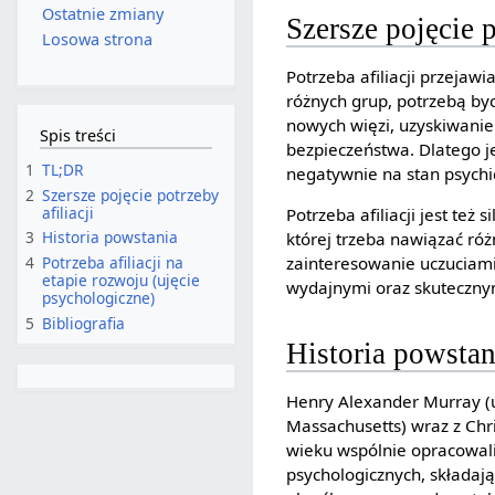
Ostatnie zmiany
Szersze pojęcie p
Losowa strona
Potrzeba afiliacji przejaw
różnych grup, potrzebą b
nowych więzi, uzyskiwani
Spis treści
bezpieczeństwa. Dlatego j
1
TL;DR
negatywnie na stan psychi
2
Szersze pojęcie potrzeby
afiliacji
Potrzeba afiliacji jest te
3
Historia powstania
której trzeba nawiązać róż
zainteresowanie uczuciami
4
Potrzeba afiliacji na
etapie rozwoju (ujęcie
wydajnymi oraz skuteczny
psychologiczne)
5
Bibliografia
Historia powstan
Henry Alexander Murray (
Massachusetts) wraz z Chri
wieku wspólnie opracowal
psychologicznych, składaj