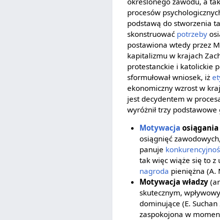
określonego zawodu, a ta
procesów psychologicznych
podstawą do stworzenia t
skonstruować
potrzeby
osi
postawiona wtedy przez Ma
kapitalizmu w krajach Zac
protestanckie i katolickie
sformułował wniosek, iż
et
ekonomiczny wzrost w kraj
jest decydentem w procesa
wyróżnił trzy podstawowe
Motywacja
osiągania
osiągnięć zawodowych,
panuje
konkurencyjnoś
tak więc wiąże się to z
nagroda
pieniężna (A. 
Motywacja władzy
(an
skutecznym, wpływowym
dominujące (E. Suchan 
zaspokojona w momenci