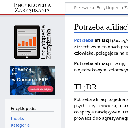
Encyklopedia
Zarządzania
Potrzeba afiliac
Potrzeba
afiliacji
(
łac. af
z trzech wymienionych prz
człowieka, polegająca na o
Potrzeba afiliacji
- w uję
niejednakowymi zbiorowym
TL;DR
Potrzeba afiliacji to jedn
psychiczny człowieka, a t
Encyklopedia
co sprzyja nawiązywaniu re
prowadzić do agresywnego 
Indeks
Kategorie