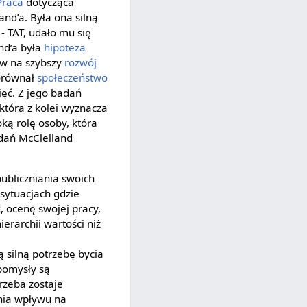
Praca
dotycząca
nd’a. Była ona silną
 - TAT, udało mu się
nd’a była
hipoteza
yw na szybszy
rozwój
porównał
społeczeństwo
ięć. Z jego badań
która z kolei wyznacza
ką rolę osoby, która
adań McClelland
publiczniania swoich
sytuacjach gdzie
ć
, ocenę swojej pracy,
ierarchii wartości niż
ą silną potrzebę bycia
pomysły są
rzeba zostaje
nia wpływu na