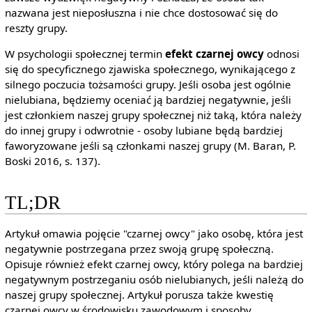
nazwana jest nieposłuszna i nie chce dostosować się do
reszty grupy.
W psychologii społecznej termin
efekt czarnej owcy
odnosi
się do specyficznego zjawiska społecznego, wynikającego z
silnego poczucia tożsamości grupy. Jeśli osoba jest ogólnie
nielubiana, będziemy oceniać ją bardziej negatywnie, jeśli
jest członkiem naszej grupy społecznej niż taką, która należy
do innej grupy i odwrotnie - osoby lubiane będą bardziej
faworyzowane jeśli są członkami naszej grupy (M. Baran, P.
Boski 2016, s. 137).
TL;DR
Artykuł omawia pojęcie "czarnej owcy" jako osobę, która jest
negatywnie postrzegana przez swoją grupę społeczną.
Opisuje również efekt czarnej owcy, który polega na bardziej
negatywnym postrzeganiu osób nielubianych, jeśli należą do
naszej grupy społecznej. Artykuł porusza także kwestię
czarnej owcy w środowisku zawodowym i sposoby