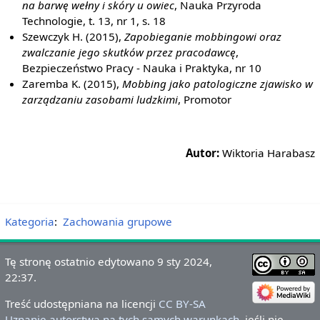
na barwę wełny i skóry u owiec
, Nauka Przyroda
Technologie, t. 13, nr 1, s. 18
Szewczyk H. (2015),
Zapobieganie mobbingowi oraz
zwalczanie jego skutków przez pracodawcę
,
Bezpieczeństwo Pracy - Nauka i Praktyka, nr 10
Zaremba K. (2015),
Mobbing jako patologiczne zjawisko w
zarządzaniu zasobami ludzkimi
, Promotor
Autor:
Wiktoria Harabasz
Kategoria
:
Zachowania grupowe
Tę stronę ostatnio edytowano 9 sty 2024,
22:37.
Treść udostępniana na licencji
CC BY-SA
Uznanie autorstwa na tych samych warunkach
, jeśli nie