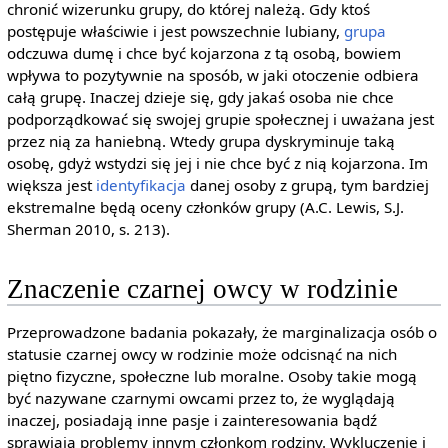
chronić wizerunku grupy, do której należą. Gdy ktoś
postępuje właściwie i jest powszechnie lubiany,
grupa
odczuwa dumę i chce być kojarzona z tą osobą, bowiem
wpływa to pozytywnie na sposób, w jaki otoczenie odbiera
całą grupę. Inaczej dzieje się, gdy jakaś osoba nie chce
podporządkować się swojej grupie społecznej i uważana jest
przez nią za haniebną. Wtedy grupa dyskryminuje taką
osobę, gdyż wstydzi się jej i nie chce być z nią kojarzona. Im
większa jest
identyfikacja
danej osoby z grupą, tym bardziej
ekstremalne będą oceny członków grupy (A.C. Lewis, S.J.
Sherman 2010, s. 213).
Znaczenie czarnej owcy w rodzinie
Przeprowadzone badania pokazały, że marginalizacja osób o
statusie czarnej owcy w rodzinie może odcisnąć na nich
piętno fizyczne, społeczne lub moralne. Osoby takie mogą
być nazywane czarnymi owcami przez to, że wyglądają
inaczej, posiadają inne pasje i zainteresowania bądź
sprawiają problemy innym członkom rodziny. Wykluczenie i