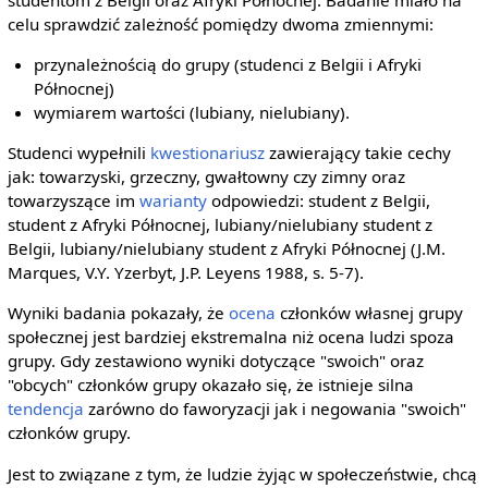
celu sprawdzić zależność pomiędzy dwoma zmiennymi:
przynależnością do grupy (studenci z Belgii i Afryki
Północnej)
wymiarem wartości (lubiany, nielubiany).
Studenci wypełnili
kwestionariusz
zawierający takie cechy
jak: towarzyski, grzeczny, gwałtowny czy zimny oraz
towarzyszące im
warianty
odpowiedzi: student z Belgii,
student z Afryki Północnej, lubiany/nielubiany student z
Belgii, lubiany/nielubiany student z Afryki Północnej (J.M.
Marques, V.Y. Yzerbyt, J.P. Leyens 1988, s. 5-7).
Wyniki badania pokazały, że
ocena
członków własnej grupy
społecznej jest bardziej ekstremalna niż ocena ludzi spoza
grupy. Gdy zestawiono wyniki dotyczące "swoich" oraz
"obcych" członków grupy okazało się, że istnieje silna
tendencja
zarówno do faworyzacji jak i negowania "swoich"
członków grupy.
Jest to związane z tym, że ludzie żyjąc w społeczeństwie, chcą