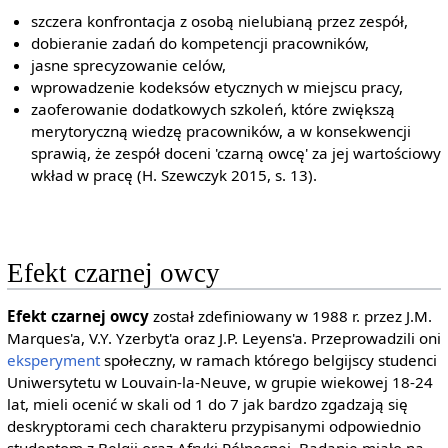
szczera konfrontacja z osobą nielubianą przez zespół,
dobieranie zadań do kompetencji pracowników,
jasne sprecyzowanie celów,
wprowadzenie kodeksów etycznych w miejscu pracy,
zaoferowanie dodatkowych szkoleń, które zwiększą
merytoryczną wiedzę pracowników, a w konsekwencji
sprawią, że zespół doceni 'czarną owcę' za jej wartościowy
wkład w pracę (H. Szewczyk 2015, s. 13).
Efekt czarnej owcy
Efekt czarnej owcy
został zdefiniowany w 1988 r. przez J.M.
Marques'a, V.Y. Yzerbyt'a oraz J.P. Leyens'a. Przeprowadzili oni
eksperyment
społeczny, w ramach którego belgijscy studenci
Uniwersytetu w Louvain-la-Neuve, w grupie wiekowej 18-24
lat, mieli ocenić w skali od 1 do 7 jak bardzo zgadzają się
deskryptorami cech charakteru przypisanymi odpowiednio
studentom z Belgii oraz Afryki Północnej. Badanie miało na