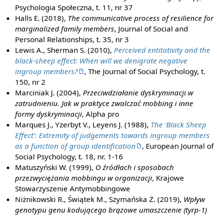
Psychologia Społeczna, t. 11, nr 37
Halls E. (2018),
The communicative process of resilience for
marginalized family members
, Journal of Social and
Personal Relationships, t. 35, nr 3
Lewis A., Sherman S. (2010),
Perceived entitativity and the
black-sheep effect: When will we denigrate negative
ingroup members?
, The Journal of Social Psychology, t.
150, nr 2
Marciniak J. (2004),
Przeciwdziałanie dyskryminacji w
zatrudnieniu. Jak w praktyce zwalczać mobbing i inne
formy dyskryminacji
, Alpha pro
Marques J., Yzerbyt V., Leyens J. (1988),
The 'Black Sheep
Effect': Extremity of judgements towards ingroup members
as a function of group identification
, European Journal of
Social Psychology, t. 18, nr. 1-16
Matuszyński W. (1999),
O źródłach i sposobach
przezwyciężania mobbingu w organizacji
, Krajowe
Stowarzyszenie Antymobbingowe
Niżnikowski R., Świątek M., Szymańska Ż. (2019),
Wpływ
genotypu genu kodującego brązowe umaszczenie (tyrp-1)