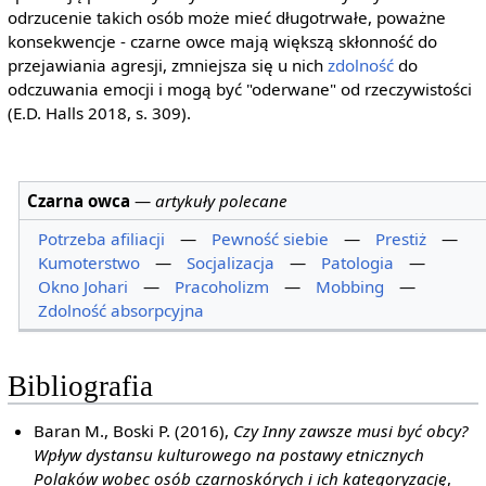
odrzucenie takich osób może mieć długotrwałe, poważne
konsekwencje - czarne owce mają większą skłonność do
przejawiania agresji, zmniejsza się u nich
zdolność
do
odczuwania emocji i mogą być "oderwane" od rzeczywistości
(E.D. Halls 2018, s. 309).
Czarna owca
—
artykuły polecane
Potrzeba afiliacji
—
Pewność siebie
—
Prestiż
—
Kumoterstwo
—
Socjalizacja
—
Patologia
—
Okno Johari
—
Pracoholizm
—
Mobbing
—
Zdolność absorpcyjna
Bibliografia
Baran M., Boski P. (2016),
Czy Inny zawsze musi być obcy?
Wpływ dystansu kulturowego na postawy etnicznych
Polaków wobec osób czarnoskórych i ich kategoryzację
,