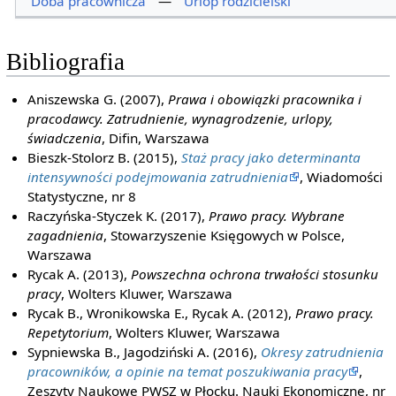
Doba pracownicza
—
Urlop rodzicielski
Bibliografia
Aniszewska G. (2007),
Prawa i obowiązki pracownika i
pracodawcy. Zatrudnienie, wynagrodzenie, urlopy,
świadczenia
, Difin, Warszawa
Bieszk-Stolorz B. (2015),
Staż pracy jako determinanta
intensywności podejmowania zatrudnienia
, Wiadomości
Statystyczne, nr 8
Raczyńska-Styczek K. (2017),
Prawo pracy. Wybrane
zagadnienia
, Stowarzyszenie Księgowych w Polsce,
Warszawa
Rycak A. (2013),
Powszechna ochrona trwałości stosunku
pracy
, Wolters Kluwer, Warszawa
Rycak B., Wronikowska E., Rycak A. (2012),
Prawo pracy.
Repetytorium
, Wolters Kluwer, Warszawa
Sypniewska B., Jagodziński A. (2016),
Okresy zatrudnienia
pracowników, a opinie na temat poszukiwania pracy
,
Zeszyty Naukowe PWSZ w Płocku. Nauki Ekonomiczne, nr