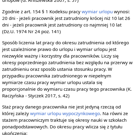
urlopów (G. Aniszewska 2007, s. 57)
Zgodnie z art. 154 § 1 Kodeksu pracy
wymiar urlopu
wynosi:
20 dni - jeżeli pracownik jest zatrudniony krócej niż 10 lat 26
dni - jeżeli pracownik jest zatrudniony co najmniej 10 lat
(Dz.U. 1974 Nr 24 poz. 141)
Sposób liczenia lat pracy do okresu zatrudnienia od którego
jest uzależnione prawo do urlopu i wymiar urlopu jest
niezwykle ważny i korzystny dla pracowników. Liczy się
okresy poprzedniego zatrudnienia bez względu na przerwy w
zatrudnieniu oraz sposób ustania stosunku pracy. W
przypadku pracownika zatrudnionego w niepełnym
wymiarze czasu pracy wymiar urlopu ustala się
proporcjonalnie do wymiaru czasu pracy tego pracownika (K.
Raczyńska - Styczek 2017, s. 42)
Staż pracy danego pracownika nie jest jedyną rzeczą od
której zależy
wymiar urlopu wypoczynkowego
. Na równi ze
stażem pracowniczym traktuje się okresy nauki w szkołach
ponadpodstawowych. Do okresu pracy wlicza się z tytułu
ukończenia: