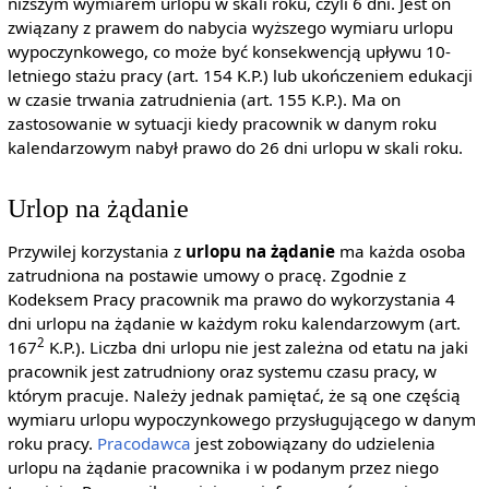
niższym wymiarem urlopu w skali roku, czyli 6 dni. Jest on
związany z prawem do nabycia wyższego wymiaru urlopu
wypoczynkowego, co może być konsekwencją upływu 10-
letniego stażu pracy (art. 154 K.P.) lub ukończeniem edukacji
w czasie trwania zatrudnienia (art. 155 K.P.). Ma on
zastosowanie w sytuacji kiedy pracownik w danym roku
kalendarzowym nabył prawo do 26 dni urlopu w skali roku.
Urlop na żądanie
Przywilej korzystania z
urlopu na żądanie
ma każda osoba
zatrudniona na postawie umowy o pracę. Zgodnie z
Kodeksem Pracy pracownik ma prawo do wykorzystania 4
dni urlopu na żądanie w każdym roku kalendarzowym (art.
2
167
K.P.). Liczba dni urlopu nie jest zależna od etatu na jaki
pracownik jest zatrudniony oraz systemu czasu pracy, w
którym pracuje. Należy jednak pamiętać, że są one częścią
wymiaru urlopu wypoczynkowego przysługującego w danym
roku pracy.
Pracodawca
jest zobowiązany do udzielenia
urlopu na żądanie pracownika i w podanym przez niego