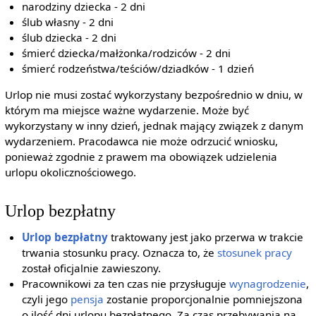
narodziny dziecka - 2 dni
ślub własny - 2 dni
ślub dziecka - 2 dni
śmierć dziecka/małżonka/rodziców - 2 dni
śmierć rodzeństwa/teściów/dziadków - 1 dzień
Urlop nie musi zostać wykorzystany bezpośrednio w dniu, w
którym ma miejsce ważne wydarzenie. Może być
wykorzystany w inny dzień, jednak mający związek z danym
wydarzeniem. Pracodawca nie może odrzucić wniosku,
ponieważ zgodnie z prawem ma obowiązek udzielenia
urlopu okolicznościowego.
Urlop bezpłatny
Urlop bezpłatny
traktowany jest jako przerwa w trakcie
trwania stosunku pracy. Oznacza to, że
stosunek pracy
został oficjalnie zawieszony.
Pracownikowi za ten czas nie przysługuje
wynagrodzenie
,
czyli jego
pensja
zostanie proporcjonalnie pomniejszona
o ilość dni urlopu bezpłatnego. Za czas przebywania na