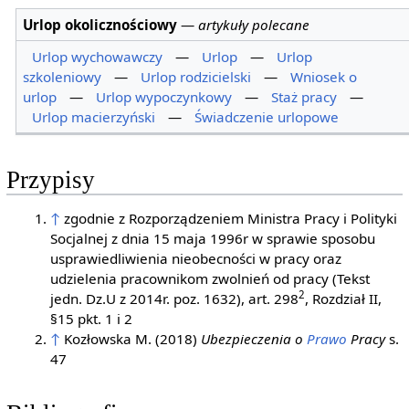
Urlop okolicznościowy
—
artykuły polecane
Urlop wychowawczy
—
Urlop
—
Urlop
szkoleniowy
—
Urlop rodzicielski
—
Wniosek o
urlop
—
Urlop wypoczynkowy
—
Staż pracy
—
Urlop macierzyński
—
Świadczenie urlopowe
Przypisy
↑
zgodnie z Rozporządzeniem Ministra Pracy i Polityki
Socjalnej z dnia 15 maja 1996r w sprawie sposobu
usprawiedliwienia nieobecności w pracy oraz
udzielenia pracownikom zwolnień od pracy (Tekst
2
jedn. Dz.U z 2014r. poz. 1632), art. 298
, Rozdział II,
§15 pkt. 1 i 2
↑
Kozłowska M. (2018)
Ubezpieczenia o
Prawo
Pracy
s.
47