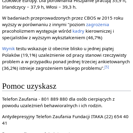
czołówce Europy. Dla porównania Hiszpanie pracują 35,9 h,
Irlandczycy − 37,9 h, Włosi − 39,3 h.
W badaniach przeprowadzonych przez CBOS w 2015 roku
wyższy w porównaniu z innymi "poziom
zagrożenia
pracoholizmem występuje wśród
kadry
kierowniczej i
specjalistów z wyższym wykształceniem (46,7%)
Wynik
testu wskazuje iż obecnie blisko u jednej piątej
Polaków (19,1%) uzależnienie od pracy stanowi rzeczywisty
problem a w przypadku ponad jednej trzeciej ankietowanych
[5]
(36,2%) istnieje zagrożeniem takiego problemu".
Pomoc uzyskasz
Telefon Zaufania - 801 889 880 dla osób cierpiących z
powodu uzależnień behawioralnych i ich rodzin.
Antydepresyjny Telefon Zaufania Fundacji ITAKA (22) 654 40
41