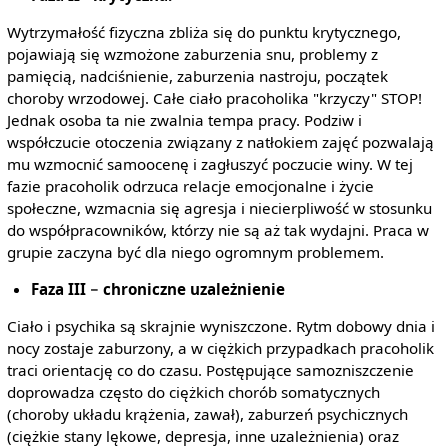
Wytrzymałość fizyczna zbliża się do punktu krytycznego,
pojawiają się wzmożone zaburzenia snu, problemy z
pamięcią, nadciśnienie, zaburzenia nastroju, początek
choroby wrzodowej. Całe ciało pracoholika "krzyczy" STOP!
Jednak osoba ta nie zwalnia tempa pracy. Podziw i
współczucie otoczenia związany z natłokiem zajęć pozwalają
mu wzmocnić samoocenę i zagłuszyć poczucie winy. W tej
fazie pracoholik odrzuca relacje emocjonalne i życie
społeczne, wzmacnia się agresja i niecierpliwość w stosunku
do współpracowników, którzy nie są aż tak wydajni. Praca w
grupie zaczyna być dla niego ogromnym problemem.
Faza III − chroniczne uzależnienie
Ciało i psychika są skrajnie wyniszczone. Rytm dobowy dnia i
nocy zostaje zaburzony, a w ciężkich przypadkach pracoholik
traci orientację co do czasu. Postępujące samozniszczenie
doprowadza często do ciężkich chorób somatycznych
(choroby układu krążenia, zawał), zaburzeń psychicznych
(ciężkie stany lękowe, depresja, inne uzależnienia) oraz