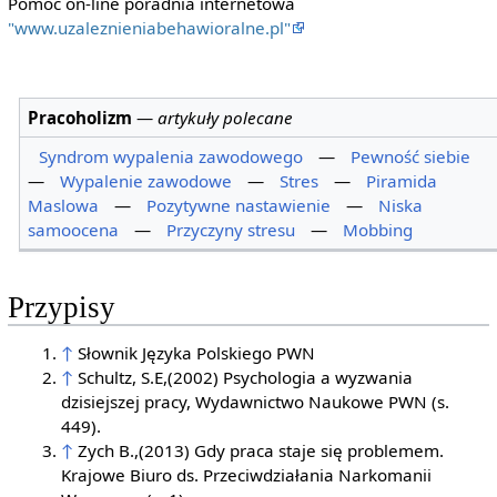
Pomoc on-line poradnia internetowa
"www.uzaleznieniabehawioralne.pl"
Pracoholizm
—
artykuły polecane
Syndrom wypalenia zawodowego
—
Pewność siebie
—
Wypalenie zawodowe
—
Stres
—
Piramida
Maslowa
—
Pozytywne nastawienie
—
Niska
samoocena
—
Przyczyny stresu
—
Mobbing
Przypisy
↑
Słownik Języka Polskiego PWN
↑
Schultz, S.E,(2002) Psychologia a wyzwania
dzisiejszej pracy, Wydawnictwo Naukowe PWN (s.
449).
↑
Zych B.,(2013) Gdy praca staje się problemem.
Krajowe Biuro ds. Przeciwdziałania Narkomanii