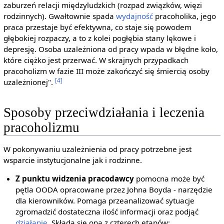
zaburzeń relacji międzyludzkich (rozpad związków, więzi
rodzinnych). Gwałtownie spada
wydajność
pracoholika, jego
praca przestaje być efektywna, co staje się powodem
głębokiej rozpaczy, a to z kolei pogłębia stany lękowe i
depresję. Osoba uzależniona od pracy wpada w błędne koło,
które ciężko jest przerwać. W skrajnych przypadkach
pracoholizm w fazie III może zakończyć się śmiercią osoby
[4]
uzależnionej".
Sposoby przeciwdziałania i leczenia
pracoholizmu
W pokonywaniu uzależnienia od pracy potrzebne jest
wsparcie instytucjonalne jak i rodzinne.
Z punktu widzenia pracodawcy
pomocna może być
pętla OODA opracowane przez Johna Boyda - narzędzie
dla kierowników. Pomaga przeanalizować sytuacje
zgromadzić dostateczna ilość informacji oraz podjąć
działanie
. Składa się ona z czterech etapów: