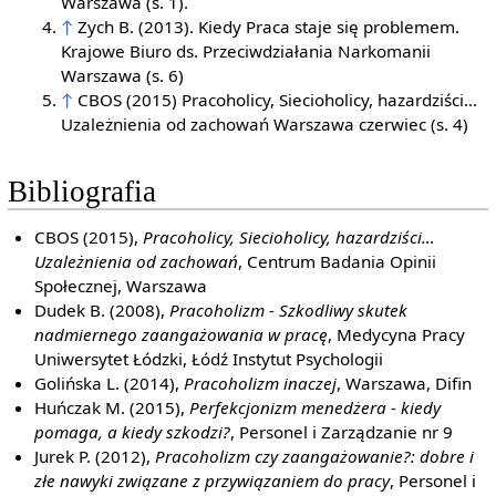
Warszawa (s. 1).
↑
Zych B. (2013). Kiedy Praca staje się problemem.
Krajowe Biuro ds. Przeciwdziałania Narkomanii
Warszawa (s. 6)
↑
CBOS (2015) Pracoholicy, Siecioholicy, hazardziści…
Uzależnienia od zachowań Warszawa czerwiec (s. 4)
Bibliografia
CBOS (2015),
Pracoholicy, Siecioholicy, hazardziści…
Uzależnienia od zachowań
, Centrum Badania Opinii
Społecznej, Warszawa
Dudek B. (2008),
Pracoholizm - Szkodliwy skutek
nadmiernego zaangażowania w pracę
, Medycyna Pracy
Uniwersytet Łódzki, Łódź Instytut Psychologii
Golińska L. (2014),
Pracoholizm inaczej
, Warszawa, Difin
Huńczak M. (2015),
Perfekcjonizm menedżera - kiedy
pomaga, a kiedy szkodzi?
, Personel i Zarządzanie nr 9
Jurek P. (2012),
Pracoholizm czy zaangażowanie?: dobre i
złe nawyki związane z przywiązaniem do pracy
, Personel i