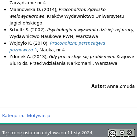
Zarządzanie nr 4
Malinowska D. (2014),
Pracoholizm: Zjawisko
wielowymiarowe
, Kraków Wydawnictwo Uniwersytetu
Jagiellońskiego
Schultz S. (2002),
Psychologia a wyzwania dzisiejszej pracy
,
Wydawnictwo Naukowe PWN, Warszawa
Wojdyło K. (2010),
Pracoholizm: perspektywa
poznawcza
, Nauka, nr 4
Zdunek A. (2013),
Gdy praca staje się problemem
. Krajowe
Biuro ds. Przeciwdziałania Narkomanii, Warszawa
Autor:
Anna Żmuda
Kategoria
:
Motywacja
Tę stronę ostatnio edytowano 11 sty 2024,