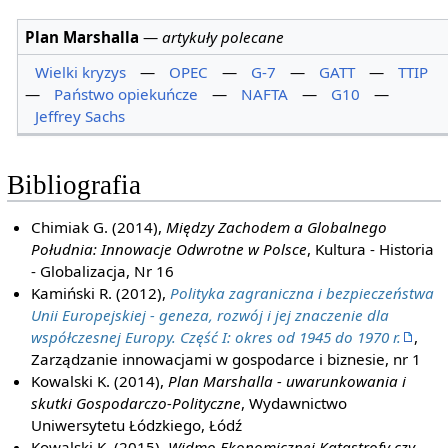
Plan Marshalla
—
artykuły polecane
Wielki kryzys
—
OPEC
—
G-7
—
GATT
—
TTIP
—
Państwo opiekuńcze
—
NAFTA
—
G10
—
Jeffrey Sachs
Bibliografia
Chimiak G. (2014),
Między Zachodem a Globalnego
Południa: Innowacje Odwrotne w Polsce
, Kultura - Historia
- Globalizacja, Nr 16
Kamiński R. (2012),
Polityka zagraniczna i bezpieczeństwa
Unii Europejskiej - geneza, rozwój i jej znaczenie dla
współczesnej Europy. Część I: okres od 1945 do 1970 r.
,
Zarządzanie innowacjami w gospodarce i biznesie, nr 1
Kowalski K. (2014),
Plan Marshalla - uwarunkowania i
skutki Gospodarczo-Polityczne
, Wydawnictwo
Uniwersytetu Łódzkiego, Łódź
Kowalski K. (2015),
Widmo Ekonomicznej Katastrofy czy