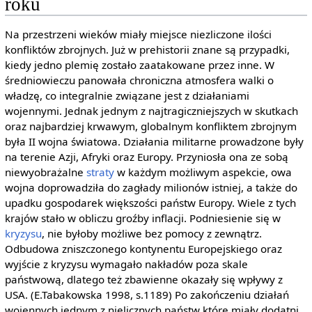
roku
Na przestrzeni wieków miały miejsce niezliczone ilości
konfliktów zbrojnych. Już w prehistorii znane są przypadki,
kiedy jedno plemię zostało zaatakowane przez inne. W
średniowieczu panowała chroniczna atmosfera walki o
władzę, co integralnie związane jest z działaniami
wojennymi. Jednak jednym z najtragiczniejszych w skutkach
oraz najbardziej krwawym, globalnym konfliktem zbrojnym
była II wojna światowa. Działania militarne prowadzone były
na terenie Azji, Afryki oraz Europy. Przyniosła ona ze sobą
niewyobrażalne
straty
w każdym możliwym aspekcie, owa
wojna doprowadziła do zagłady milionów istniej, a także do
upadku gospodarek większości państw Europy. Wiele z tych
krajów stało w obliczu groźby inflacji. Podniesienie się w
kryzysu
, nie byłoby możliwe bez pomocy z zewnątrz.
Odbudowa zniszczonego kontynentu Europejskiego oraz
wyjście z kryzysu wymagało nakładów poza skale
państwową, dlatego też zbawienne okazały się wpływy z
USA. (E.Tabakowska 1998, s.1189) Po zakończeniu działań
wojennych jednym z nielicznych państw które miały dodatni