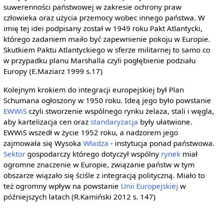
suwerenności państwowej w zakresie ochrony praw
człowieka oraz użycia przemocy wobec innego państwa. W
imię tej idei podpisany został w 1949 roku Pakt Atlantycki,
którego zadaniem maiło być zapewnienie pokoju w Europie.
Skutkiem Paktu Atlantyckiego w sferze militarnej to samo co
w przypadku planu Marshalla czyli pogłębienie podziału
Europy (E.Maziarz 1999 s.17)
Kolejnym krokiem do integracji europejskiej był Plan
Schumana ogłoszony w 1950 roku. Ideą jego było powstanie
EWWiS
czyli stworzenie wspólnego rynku żelaza, stali i węgla,
aby kartelizacja cen oraz
standaryzacja
były ułatwione.
EWWiS wszedł w życie 1952 roku, a nadzorem jego
zajmowała się Wysoka
Władza
- instytucja ponad państwowa.
Sektor
gospodarczy którego dotyczył wspólny
rynek
miał
ogromne znaczenie w Europie, związanie państw w tym
obszarze wiązało się ściśle z integracją polityczną. Miało to
też ogromny wpływ na powstanie
Unii Europejskiej
w
późniejszych latach (R.Kamiński 2012 s. 147)