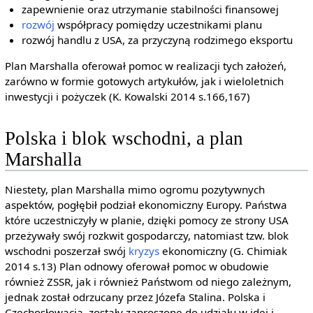
zapewnienie oraz utrzymanie stabilności finansowej
rozwój
współpracy pomiędzy uczestnikami planu
rozwój handlu z USA, za przyczyną rodzimego eksportu
Plan Marshalla oferował pomoc w realizacji tych założeń,
zarówno w formie gotowych artykułów, jak i wieloletnich
inwestycji i pożyczek (K. Kowalski 2014 s.166,167)
Polska i blok wschodni, a plan
Marshalla
Niestety, plan Marshalla mimo ogromu pozytywnych
aspektów, pogłębił podział ekonomiczny Europy. Państwa
które uczestniczyły w planie, dzięki pomocy ze strony USA
przeżywały swój rozkwit gospodarczy, natomiast tzw. blok
wschodni poszerzał swój
kryzys
ekonomiczny (G. Chimiak
2014 s.13) Plan odnowy oferował pomoc w obudowie
również ZSSR, jak i również Państwom od niego zależnym,
jednak został odrzucany przez Józefa Stalina. Polska i
Czechosłowacja, zostały zaproszone do udziału w idei i