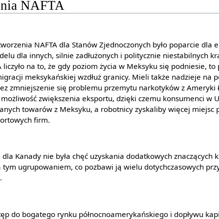
enia NAFTA
worzenia NAFTA dla Stanów Zjednoczonych było poparcie dla
lu dla innych, silnie zadłużonych i politycznie niestabilnych 
A liczyło na to, że gdy poziom życia w Meksyku się podniesie, to 
igracji meksykańskiej wzdłuż granicy. Mieli także nadzieje na
ez zmniejszenie się problemu przemytu narkotyków z Ameryki Ł
ożliwość zwiększenia eksportu, dzięki czemu konsumenci w US
nych towarów z Meksyku, a robotnicy zyskaliby więcej miejsc 
ortowych firm.
a Kanady nie była chęć uzyskania dodatkowych znaczących kor
a tym ugrupowaniem, co pozbawi ją wielu dotychczasowych prz
.
stęp do bogatego rynku północnoamerykańskiego i dopływu kapi