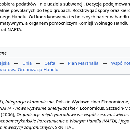
pobiera podatków i nie udziela subwencji. Decyzje podejmowan
alnie powołanych do tego grupach. Rozstrzygać spory oraz kie
ego Handlu. Od koordynowania technicznych barier w handlu j
ormatywnym, a organem pomocniczym Komisji Wolnego Handlu
riat NAFTA.
cane
ejska
—
Unia
—
Cefta
—
Plan Marshalla
—
Wspólnot
wiatowa Organizacja Handlu
3),
Integracja ekonomiczna
, Polskie Wydawnictwo Ekonomiczne
NAFTA - nowe wyzwanie amerykańskie?
, Economicus, Szczecin-M
 (2006),
Organizacje międzynarodowe we współczesnym świecie
,
ocnoamerykańskie Porozumienie o Wolnym Handlu (NAFTA) i jego
h inwestycji zagranicznych
, SKN TIAL