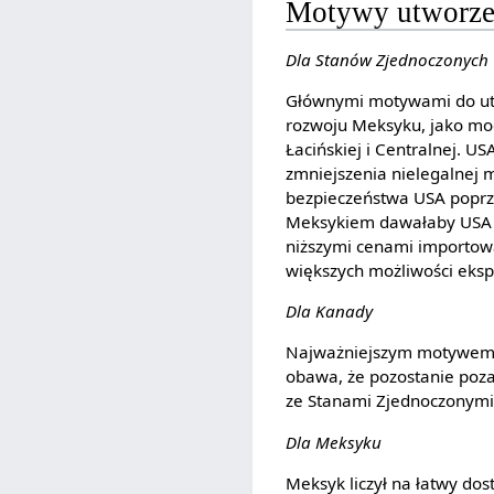
Motywy utworz
Dla Stanów Zjednoczonych
Głównymi motywami do ut
rozwoju Meksyku, jako mode
Łacińskiej i Centralnej. US
zmniejszenia nielegalnej m
bezpieczeństwa USA poprz
Meksykiem dawałaby USA m
niższymi cenami importowa
większych możliwości eksp
Dla Kanady
Najważniejszym motywem dl
obawa, że pozostanie poz
ze Stanami Zjednoczonymi
Dla Meksyku
Meksyk liczył na łatwy do