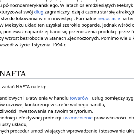
u północnoamerykańskiego. W latach osiemdziesiątych Meksyk 
ukturyzował swój
dług
zagraniczny, dzięki czemu stał się atrakcyj
rstw do lokowania w nim inwestycji. Formalne
negocjacje
na te
 W Meksyku układ ten uzyskał szerokie poparcie, jednak wśród o
, ponieważ najbardziej bano się przenoszenia produkcji przez 
 wzrost bezrobocia w Stanach Zjednoczonych. Pomimo wielu ko
szedł w życie 1stycznia 1994 r.
a NAFTA
i zadań NAFTA należą:
handlowych i ułatwienia w handlu
towarów
i usług pomiędzy syg
w uczciwej konkurencji w strefie wolnego handlu,
żliwości inwestowania na swoim terytorium,
dniej i efektywnej protekcji i
wzmocnienie
praw własności int
iuszy układu,
nych procedur umożliwiających wprowadzenie i stosowanie ukł