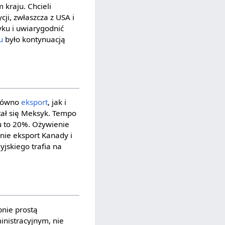
 kraju. Chcieli
cji, zwłaszcza z USA i
yku i uwiarygodnić
u
było kontynuacją
arówno
eksport
, jak i
ał się Meksyk. Tempo
u to 20%. Ożywienie
nie eksport Kanady i
jskiego trafia na
nie prostą
inistracyjnym, nie