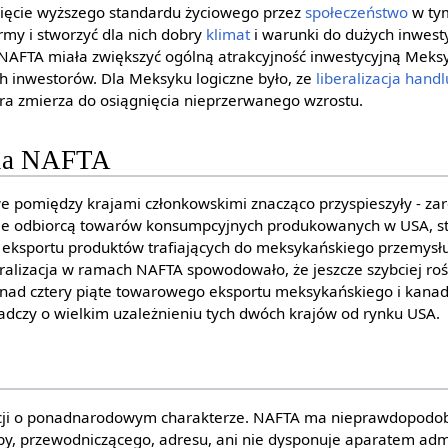
nięcie wyższego standardu życiowego przez
społeczeństwo
w tym
rmy i stworzyć dla nich dobry
klimat
i warunki do dużych inwesty
NAFTA miała zwiększyć ogólną atrakcyjność inwestycyjną Meks
ch inwestorów. Dla Meksyku logiczne było, ze
liberalizacja handl
ra zmierza do osiągnięcia nieprzerwanego wzrostu.
nia NAFTA
 pomiędzy krajami członkowskimi znacząco przyspieszyły - z
ie odbiorcą towarów konsumpcyjnych produkowanych w USA, st
eksportu produktów trafiających do meksykańskiego przemysł
ralizacja w ramach NAFTA spowodowało, że jeszcze szybciej roś
nad cztery piąte towarowego eksportu meksykańskiego i kanady
adczy o wielkim uzależnieniu tych dwóch krajów od rynku USA.
ucji o ponadnarodowym charakterze. NAFTA ma nieprawdopodob
iby, przewodniczącego, adresu, ani nie dysponuje aparatem adm