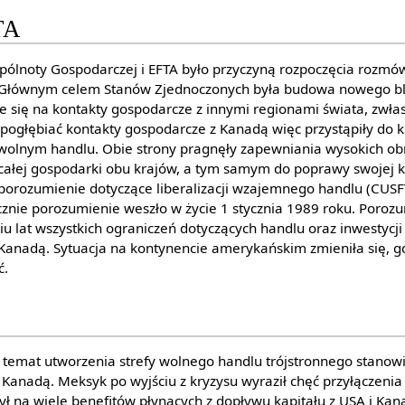
TA
pólnoty Gospodarczej i EFTA było przyczyną rozpoczęcia rozm
 Głównym celem Stanów Zjednoczonych była budowa nowego b
ie się na kontakty gospodarcze z innymi regionami świata, zwła
 pogłębiać kontakty gospodarcze z Kanadą więc przystąpiły do 
 wolnym handlu. Obie strony pragnęły zapewniania wysokich o
ałej gospodarki obu krajów, a tym samym do poprawy swojej k
 porozumienie dotyczące liberalizacji wzajemnego handlu (CUSF
znie porozumienie weszło w życie 1 stycznia 1989 roku. Porozu
ciu lat wszystkich ograniczeń dotyczących handlu oraz inwestycj
Kanadą. Sytuacja na kontynencie amerykańskim zmieniła się, g
ć.
 temat utworzenia strefy wolnego handlu trójstronnego stanowi
Kanadą. Meksyk po wyjściu z kryzysu wyraził chęć przyłączeni
ył na wiele benefitów płynących z dopływu kapitału z USA i Ka