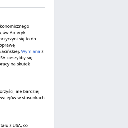
 ekonomicznego
krajów Ameryki
przyczyni się to do
 poprawę
acińskiej.
Wymiana
z
A cieszyliby się
pracy na skutek
zyści, ale bardziej
ywilejów w stosunkach
tału z USA, co