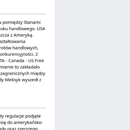
ów pomiędzy Stanami
loku handlowego. USA
szcza z Ameryką.
kształtowania
brotów handlowych,
onkurencyjności. 2
TA - Canada - US Free
mienie to zakładało
i zagranicznych między
dy Meksyk wyszedł z
ły regulacje podjęte
a się do amerykańsko-
nady oraz szerszego