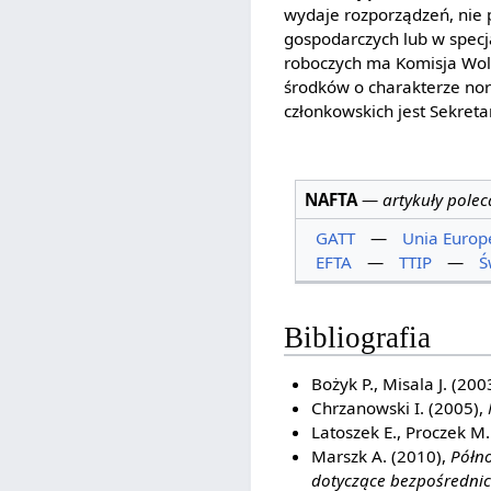
wydaje rozporządzeń, nie 
gospodarczych lub w specj
roboczych ma Komisja Woln
środków o charakterze n
członkowskich jest Sekreta
NAFTA
—
artykuły pole
GATT
—
Unia Europ
EFTA
—
TTIP
—
Ś
Bibliografia
Bożyk P., Misala J. (200
Chrzanowski I. (2005),
Latoszek E., Proczek M.
Marszk A. (2010),
Półn
dotyczące bezpośrednic