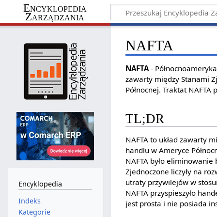
Encyklopedia
Zarządzania
NAFTA
NAFTA
- Północnoamerykań
zawarty między Stanami Z
Północnej. Traktat NAFTA p
TL;DR
NAFTA to układ zawarty m
handlu w Ameryce Północne
NAFTA było eliminowanie b
Zjednoczone liczyły na ro
utraty przywilejów w stosu
Encyklopedia
NAFTA przyspieszyło hande
Indeks
jest prosta i nie posiada 
Kategorie