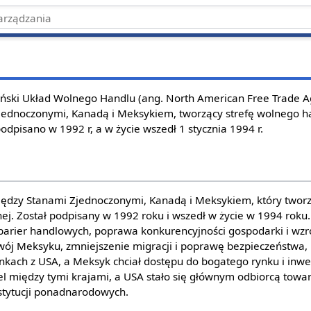
ski Układ Wolnego Handlu (ang. North American Free Trade A
jednoczonymi, Kanadą i Meksykiem, tworzący strefę wolnego 
odpisano w 1992 r, a w życie wszedł 1 stycznia 1994 r.
iędzy Stanami Zjednoczonymi, Kanadą i Meksykiem, który tworz
j. Został podpisany w 1992 roku i wszedł w życie w 1994 roku
arier handlowych, poprawa konkurencyjności gospodarki i wzros
zwój Meksyku, zmniejszenie migracji i poprawę bezpieczeństwa,
nkach z USA, a Meksyk chciał dostępu do bogatego rynku i inwe
l między tymi krajami, a USA stało się głównym odbiorcą towa
instytucji ponadnarodowych.