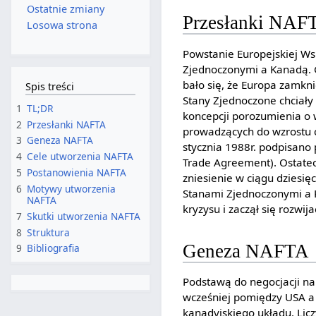
Ostatnie zmiany
Przesłanki NAF
Losowa strona
Powstanie Europejskiej Ws
Zjednoczonymi a Kanadą.
bało się, że Europa zamkn
Spis treści
Stany Zjednoczone chciały
1
TL;DR
koncepcji porozumienia o
2
Przesłanki NAFTA
prowadzących do wzrostu c
3
Geneza NAFTA
stycznia 1988r. podpisano
4
Cele utworzenia NAFTA
Trade Agreement). Ostatec
5
Postanowienia NAFTA
zniesienie w ciągu dziesię
6
Motywy utworzenia
Stanami Zjednoczonymi a 
NAFTA
kryzysu i zaczął się rozwija
7
Skutki utworzenia NAFTA
8
Struktura
Geneza NAFTA
9
Bibliografia
Podstawą do negocjacji na
wcześniej pomiędzy USA a 
kanadyjskiego układu. Licz