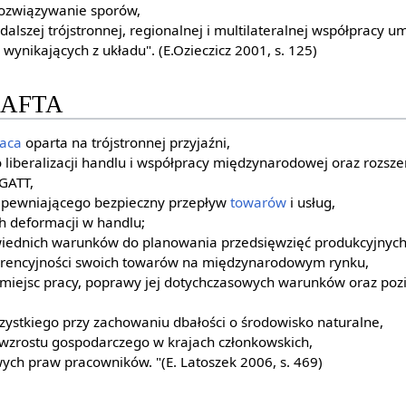
rozwiązywanie sporów,
dalszej trójstronnej, regionalnej i multilateralnej współpracy u
 wynikających z układu". (E.Ozieczicz 2001, s. 125)
 NAFTA
aca
oparta na trójstronnej przyjaźni,
o liberalizacji handlu i współpracy międzynarodowej oraz rozsz
GATT,
apewniającego bezpieczny przepływ
towarów
i usług,
ch deformacji w handlu;
ednich warunków do planowania przedsięwzięć produkcyjnych 
rencyjności swoich towarów na międzynarodowym rynku,
miejsc pracy, poprawy jej dotychczasowych warunków oraz poz
zystkiego przy zachowaniu dbałości o środowisko naturalne,
 wzrostu gospodarczego w krajach członkowskich,
ch praw pracowników. "(E. Latoszek 2006, s. 469)