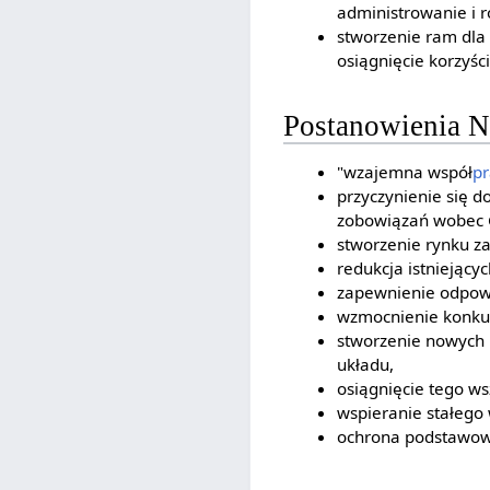
administrowanie i 
stworzenie ram dla 
osiągnięcie korzyści
Postanowienia
"wzajemna współ
pr
przyczynienie się d
zobowiązań wobec 
stworzenie rynku z
redukcja istniejący
zapewnienie odpowi
wzmocnienie konku
stworzenie nowych 
układu,
osiągnięcie tego ws
wspieranie stałego
ochrona podstawowy