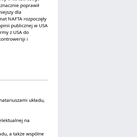
znacznie poprawił
niejszy dla
mat NAFTA rozpoczęły
pinii publicznej w USA
firmy z USA do
ntrowersji i
natariuszami układu,
elektualnej na
adu, a także wspólne