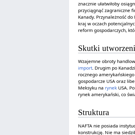
znacznie ułatwiłoby osiąg
przyciągnąć zagraniczne fi
Kanady. Przynależność do 
kraj w oczach potencjalny
reform gospodarczych, któ
Skutki utworze
Wzajemne obroty handlowe
import
. Drugim po Kanadz
rocznego amerykańskiego 
gospodarcze USA oraz libe
Meksyku na
rynek
USA. Po
rynek amerykański, co świ
Struktura
NAFTA nie posiada instyt
konstrukcję. Nie ma siedz