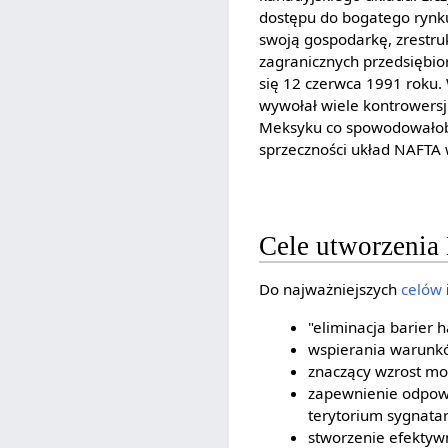
dostępu do bogatego rynk
swoją gospodarkę, zrestr
zagranicznych przedsiębio
się 12 czerwca 1991 roku.
wywołał wiele kontrowersji
Meksyku co spowodowałoby
sprzeczności układ NAFTA w
Cele utworzeni
Do najważniejszych
celów
"eliminacja barier 
wspierania warunkó
znaczący wzrost mo
zapewnienie odpowie
terytorium sygnatar
stworzenie efektyw