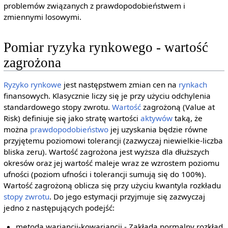
problemów związanych z prawdopodobieństwem i
zmiennymi losowymi.
Pomiar ryzyka rynkowego - wartość
zagrożona
Ryzyko
rynkowe
jest następstwem zmian cen na
rynkach
finansowych. Klasycznie liczy się je przy użyciu odchylenia
standardowego stopy zwrotu.
Wartość
zagrożoną (Value at
Risk) definiuje się jako stratę wartości
aktywów
taką, że
można
prawdopodobieństwo
jej uzyskania będzie równe
przyjętemu poziomowi tolerancji (zazwyczaj niewielkie-liczba
bliska zeru). Wartość zagrożona jest wyższa dla dłuższych
okresów oraz jej wartość maleje wraz ze wzrostem poziomu
ufności (poziom ufności i tolerancji sumują się do 100%).
Wartość zagrożoną oblicza się przy użyciu kwantyla rozkładu
stopy zwrotu
. Do jego estymacji przyjmuje się zazwyczaj
jedno z następujących podejść:
metoda wariancji-kowariancji - Zakłada normalny rozkład