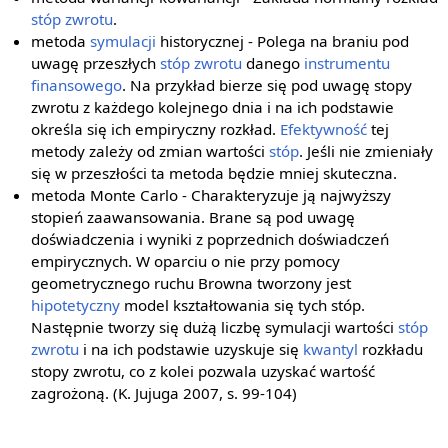
stóp zwrotu
.
metoda
symulacji
historycznej - Polega na braniu pod
uwagę przeszłych
stóp zwrotu
danego
instrumentu
finansowego
. Na przykład bierze się pod uwagę stopy
zwrotu z każdego kolejnego dnia i na ich podstawie
określa się ich empiryczny rozkład.
Efektywność
tej
metody zależy od zmian wartości
stóp
. Jeśli nie zmieniały
się w przeszłości ta metoda będzie mniej skuteczna.
metoda Monte Carlo - Charakteryzuje ją najwyższy
stopień zaawansowania. Brane są pod uwagę
doświadczenia i wyniki z poprzednich doświadczeń
empirycznych. W oparciu o nie przy pomocy
geometrycznego ruchu Browna tworzony jest
hipotetyczny
model kształtowania się tych stóp.
Następnie tworzy się dużą liczbę symulacji wartości
stóp
zwrotu
i na ich podstawie uzyskuje się
kwantyl
rozkładu
stopy zwrotu, co z kolei pozwala uzyskać wartość
zagrożoną. (K. Jujuga 2007, s. 99-104)