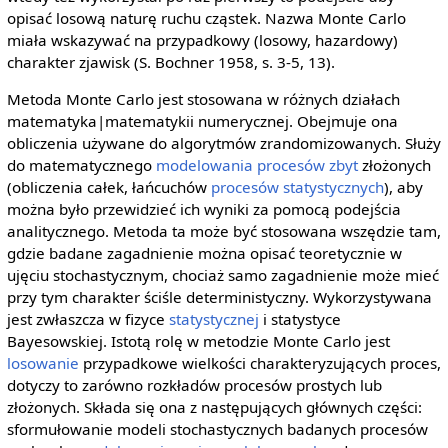
opisać losową naturę ruchu cząstek. Nazwa Monte Carlo
miała wskazywać na przypadkowy (losowy, hazardowy)
charakter zjawisk (S. Bochner 1958, s. 3-5, 13).
Metoda Monte Carlo jest stosowana w różnych działach
matematyka|matematykii numerycznej. Obejmuje ona
obliczenia używane do algorytmów zrandomizowanych. Służy
do matematycznego
modelowania
procesów
zbyt
złożonych
(obliczenia całek, łańcuchów
procesów
statystycznych
), aby
można było przewidzieć ich wyniki za pomocą podejścia
analitycznego. Metoda ta może być stosowana wszędzie tam,
gdzie badane zagadnienie można opisać teoretycznie w
ujęciu stochastycznym, chociaż samo zagadnienie może mieć
przy tym charakter ściśle deterministyczny. Wykorzystywana
jest zwłaszcza w fizyce
statystycznej
i statystyce
Bayesowskiej. Istotą rolę w metodzie Monte Carlo jest
losowanie
przypadkowe wielkości charakteryzujących proces,
dotyczy to zarówno rozkładów procesów prostych lub
złożonych. Składa się ona z następujących głównych części:
sformułowanie modeli stochastycznych badanych procesów