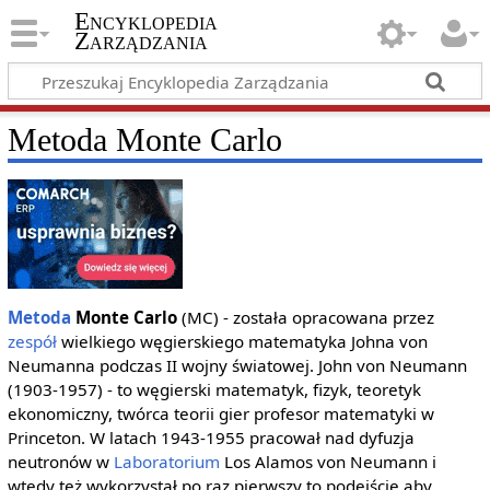
Encyklopedia
Zarządzania
Metoda Monte Carlo
Metoda
Monte Carlo
(MC) - została opracowana przez
zespół
wielkiego węgierskiego matematyka Johna von
Neumanna podczas II wojny światowej. John von Neumann
(1903-1957) - to węgierski matematyk, fizyk, teoretyk
ekonomiczny, twórca teorii gier profesor matematyki w
Princeton. W latach 1943-1955 pracował nad dyfuzja
neutronów w
Laboratorium
Los Alamos von Neumann i
wtedy też wykorzystał po raz pierwszy to podejście aby