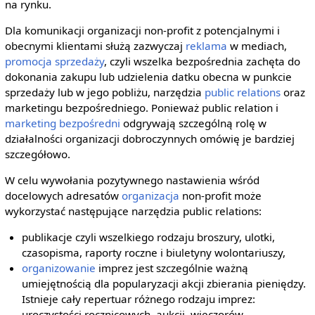
na rynku.
Dla komunikacji organizacji non-profit z potencjalnymi i
obecnymi klientami służą zazwyczaj
reklama
w mediach,
promocja
sprzedaży
, czyli wszelka bezpośrednia zachęta do
dokonania zakupu lub udzielenia datku obecna w punkcie
sprzedaży lub w jego pobliżu, narzędzia
public relations
oraz
marketingu bezpośredniego. Ponieważ public relation i
marketing bezpośredni
odgrywają szczególną rolę w
działalności organizacji dobroczynnych omówię je bardziej
szczegółowo.
W celu wywołania pozytywnego nastawienia wśród
docelowych adresatów
organizacja
non-profit może
wykorzystać następujące narzędzia public relations:
publikacje czyli wszelkiego rodzaju broszury, ulotki,
czasopisma, raporty roczne i biuletyny wolontariuszy,
organizowanie
imprez jest szczególnie ważną
umiejętnością dla popularyzacji akcji zbierania pieniędzy.
Istnieje cały repertuar różnego rodzaju imprez:
uroczystości rocznicowych, aukcji, wieczorów