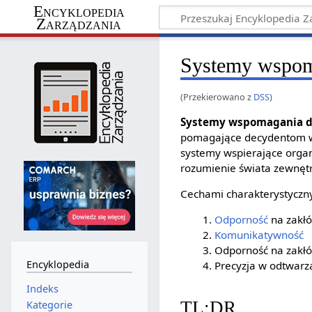
Encyklopedia
Zarządzania
Systemy wspom
(Przekierowano z
DSS
)
Systemy wspomagania d
pomagające decydentom 
systemy wspierające organ
rozumienie świata zewnęt
Cechami charakterystycznym
Odporność
na zakłó
Komunikatywność
Odporność na zakłó
Encyklopedia
Precyzja w odtwarz
Indeks
TL;DR
Kategorie