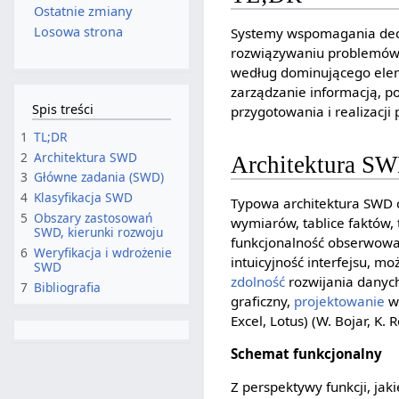
Ostatnie zmiany
Losowa strona
Systemy wspomagania dec
rozwiązywaniu problemów n
według dominującego elem
zarządzanie informacją, 
Spis treści
przygotowania i realizacji
1
TL;DR
2
Architektura SWD
Architektura S
3
Główne zadania (SWD)
4
Klasyfikacja SWD
Typowa architektura SWD c
5
Obszary zastosowań
wymiarów, tablice faktów, t
SWD, kierunki rozwoju
funkcjonalność obserwowa
6
Weryfikacja i wdrożenie
intuicyjność interfejsu, 
SWD
zdolność
rozwijania danych
7
Bibliografia
graficzny,
projektowanie
wy
Excel, Lotus) (W. Bojar, K. 
Schemat funkcjonalny
Z perspektywy funkcji, ja