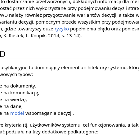
o dostarczanie przetworzonych, dokładnych informacji dla me
stać przez nich wykorzystane przy podejmowaniu decyzji strat
 SWD należy również przygotowanie wariantów decyzji, a takż
wariantu decyzji, pomocnym przede wszystkim przy podejmowan
ch, gdzie towarzyszy duże
ryzyko
popełnienia błędu oraz poniesi
 K. Rostek, L. Knopik, 2014, s. 13-14).
WD
lasyfikacyjne to dominujący element architektury systemu, któr
awowych typów:
e na dokumenty,
 na komunikację,
 na wiedzę,
 na dane,
e na
model
wspomagania decyzji.
e kryteria (tj. użytkowników systemu, cel funkcjonowania, a ta
ać podziału na trzy dodatkowe podkategorie: