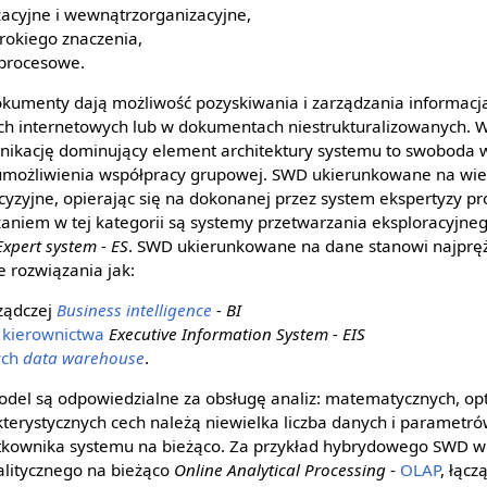
cyjne i wewnątrzorganizacyjne,
rokiego znaczenia,
 procesowe.
umenty dają możliwość pozyskiwania i zarządzania informacja
h internetowych lub w dokumentach niestrukturalizowanych.
ikację dominujący element architektury systemu to swoboda
umożliwienia współpracy grupowej. SWD ukierunkowane na wie
yzyjne, opierając się na dokonanej przez system ekspertyzy p
niem w tej kategorii są systemy przetwarzania eksploracyjn
Expert system - ES
. SWD ukierunkowane na dane stanowi najprężn
 rozwiązania jak:
ządczej
Business intelligence
- BI
 kierownictwa
Executive Information System - EIS
ych
data warehouse
.
el są odpowiedzialne za obsługę analiz: matematycznych, opt
terystycznych cech należą niewielka liczba danych i parametró
kownika systemu na bieżąco. Za przykład hybrydowego SWD w t
alitycznego na bieżąco
Online Analytical Processing
-
OLAP
, łącz