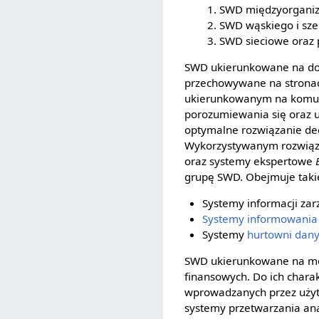
SWD międzyorganiza
SWD wąskiego i sze
SWD sieciowe oraz
SWD ukierunkowane na dok
przechowywane na stronac
ukierunkowanym na komun
porozumiewania się oraz 
optymalne rozwiązanie dec
Wykorzystywanym rozwiąza
oraz systemy ekspertowe
grupę SWD. Obejmuje takie
Systemy informacji zar
Systemy informowania
Systemy
hurtowni dan
SWD ukierunkowane na mod
finansowych. Do ich charak
wprowadzanych przez użyt
systemy przetwarzania an