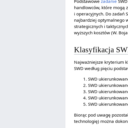
Podstawowe
zadanie
SWD t
handlowców, które mogą zo
i operacyjnych. Do zadań
najbardziej optymalnego 
strategicznych i taktyczny
wyższych kosztów (W. Bojar,
Klasyfikacja S
Najważniejsze kryterium k
SWD według pięciu podst
SWD ukierunkowan
SWD ukierunkowane
SWD ukierunkowane
SWD ukierunkowane
SWD ukierunkowan
Biorąc pod uwagę pozostał
technologię) można dokon