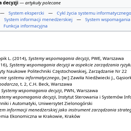
 decyzji
—
artykuły polecane
—
System ekspercki
—
Cykl życia systemu informatyczneg
—
System informacji menedżerskiej
—
System wspomagania 
—
Funkcja informacyjna
opik L. (2014),
Systemy wspomagania decyzji
, PWE, Warszawa
016),
Systemy wspomagania decyzji w aspekcie zarządzania ryzy
zyty Naukowe Politechniki Częstochowskiej, Zarządzanie Nr 22
nie systemu informatycznego
, [w:] Zawiła Niedźwiecki J., Gąsior
podarcza
, t. 2, C.H. Beck, Warszawa
,
Systemy wspomagania decyzji
, PWN, Warszawa
stemy wspomagania decyzji
, Instytut Sterowania i Systemów In
hniki i Automatyki, Uniwersytet Zielonogórski
em informacji menedżerskiej jako instrument zarządzania strate
emia Ekonomiczna w Krakowie, Kraków