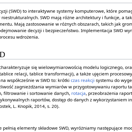
yzji (SWD) to interaktywne systemy komputerowe, które pom
iestrukturalnych. SWD mają różne architektury i funkcje, a ta
entu. Mają zastosowanie w różnych obszarach, takich jak gro
podejmowanie decyzji i bezpieczeństwo. Implementacja SWD 
 procesu wdrożenia.
WD
harakteryzuje się wielowymiarowością modelu logicznego, oraz
ablice relacji, tablice transformacji), a także ujęciem procesow
na współcześnie w SWD to: krótki
czas reakcji
systemu do wyge
możliwość zagnieżdżania wymiarów w przygotowywaniu raportu t
, filtrowanie i sortowanie danych,
rotacja
, przeobrażenia rapor
konywalnych raportów, dostęp do danych z wykorzystaniem inny
Rostek, L. Knopik, 2014, s. 20).
kie pełnią elementy składowe SWD, wyróżniamy następujące mod