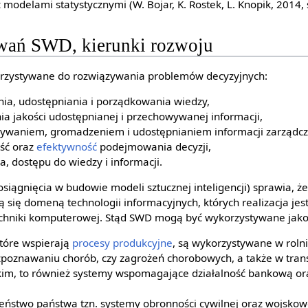
 modelami statystycznymi (W. Bojar, K. Rostek, L. Knopik, 2014, 
wań SWD, kierunki rozwoju
rzystywane do rozwiązywania problemów decyzyjnych:
ia, udostępniania i porządkowania wiedzy,
a jakości udostępnianej i przechowywanej informacji,
ywaniem, gromadzeniem i udostępnianiem informacji zarządcz
ść oraz
efektywność
podejmowania decyzji,
, dostępu do wiedzy i informacji.
osiągnięcia w budowie modeli sztucznej inteligencji) sprawia, ż
 się domeną technologii informacyjnych, których realizacja jes
hniki komputerowej. Stąd SWD mogą być wykorzystywane jako
które wspierają
procesy produkcyjne
, są wykorzystywane w rolni
znawaniu chorób, czy zagrożeń chorobowych, a także w tran
im, to również systemy wspomagające działalność bankową or
eństwo państwa tzn. systemy obronności cywilnej oraz wojskow