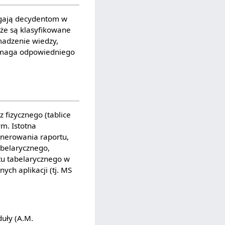
agają decydentom w
kże są klasyfikowane
madzenie wiedzy,
wymaga odpowiedniego
 fizycznego (tablice
ym. Istotna
nerowania raportu,
abelarycznego,
tu tabelarycznego w
ch aplikacji (tj. MS
uły (A.M.