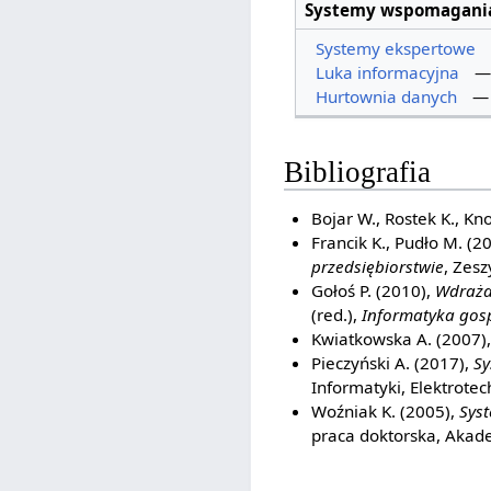
Systemy wspomagania
Systemy ekspertowe
Luka informacyjna
Hurtownia danych
Bibliografia
Bojar W., Rostek K., Kn
Francik K., Pudło M. (2
przedsiębiorstwie
, Zes
Gołoś P. (2010),
Wdraża
(red.),
Informatyka gos
Kwiatkowska A. (2007)
Pieczyński A. (2017),
Sy
Informatyki, Elektrotec
Woźniak K. (2005),
Syst
praca doktorska, Akad