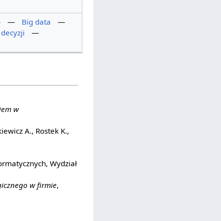
o
—
Big data
—
decyzji
—
kiem w
kiewicz A., Rostek K.,
formatycznych, Wydział
gicznego w firmie
,