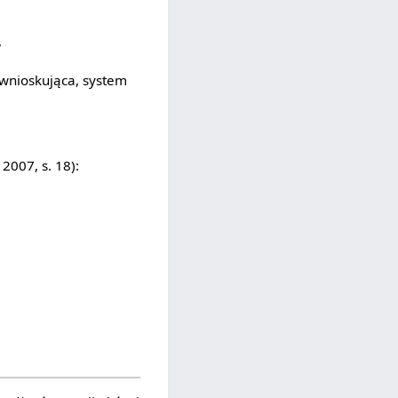
,
wnioskująca, system
007, s. 18):