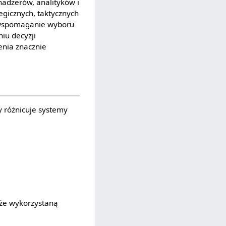
nadżerów, analityków i
egicznych, taktycznych
e wspomaganie wyboru
iu decyzji
enia znacznie
y różnicuje systemy
kże wykorzystaną