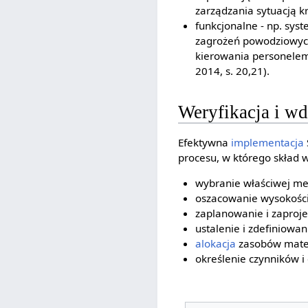
zarządzania sytuacją k
funkcjonalne - np. sys
zagrożeń powodziowych
kierowania personelem, 
2014, s. 20,21).
Weryfikacja i w
Efektywna
implementacja
procesu, w którego skład w
wybranie właściwej me
oszacowanie wysokości
zaplanowanie i zaproj
ustalenie i zdefiniow
alokacja
zasobów materi
określenie czynników 