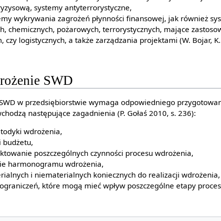
ryzysową, systemy antyterrorystyczne,
temy wykrywania zagrożeń płynności finansowej, jak również s
, chemicznych, pożarowych, terrorystycznych, mające zastoso
czy logistycznych, a także zarządzania projektami (W. Bojar, K. 
drożenie SWD
SWD w przedsiębiorstwie wymaga odpowiedniego przygotowania 
chodzą następujące zagadnienia (P. Gołaś 2010, s. 236):
todyki wdrożenia,
 budżetu,
ektowanie poszczególnych czynności procesu wdrożenia,
anie harmonogramu wdrożenia,
alnych i niematerialnych koniecznych do realizacji wdrożenia,
i ograniczeń, które mogą mieć wpływ poszczególne etapy proce