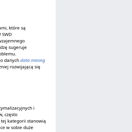
mi, które są
 W SWD
 wzajemnego
dzę sugeruje
roblemu.
ego danych
data mining
iej rozwijającą się
ymalizacyjnych i
w, często
ej kategorii stanowią
ące w sobie duże