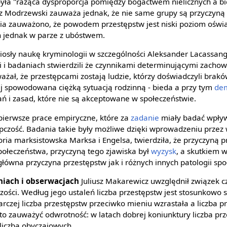
yła "rażąca dysproporcja pomiędzy bogactwem nielicznych a b
ycz Modrzewski zauważa jednak, że nie same grupy są przyczyną
ia zauważono, że powodem przestępstw jest niski poziom oświa
on jednak w parze z ubóstwem.
iosły naukę kryminologii w szczególności Aleksander Lacassang
i i badaniach stwierdzili że czynnikami determinującymi zachow
ażał, że przestępcami zostają ludzie, którzy doświadczyli bra
ej spowodowana ciężką sytuacją rodzinną - bieda a przy tym
dem
ań i zasad, które nie są akceptowane w społeczeństwie.
 pierwsze prace empiryczne, które za
zadanie
miały badać wpły
czość. Badania takie były możliwe dzięki wprowadzeniu przez 
oria marksistowska Marksa i Engelsa, twierdziła, że przyczyną 
połeczeństwa, przyczyną tego zjawiska był
wyzysk
, a skutkiem 
główna przyczyna przestępstw jak i różnych innych patologii spo
niach i obserwacjach
Juliusz Makarewicz uwzględnił związek 
ości. Według jego ustaleń liczba przestępstw jest stosunkowo s
rczej liczba przestępstw przeciwko mieniu wzrastała a liczba p
o zauważyć odwrotność: w latach dobrej koniunktury liczba pr
 liczba obyczajowych.