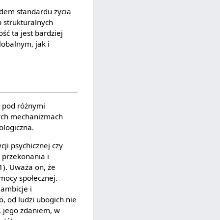
dem standardu życia
 strukturalnych
ć ta jest bardziej
obalnym, jak i
i pod różnymi
nych mechanizmach
ologiczna.
cji psychicznej czy
 przekonania i
1). Uważa on, że
omocy społecznej.
ambicje i
, od ludzi ubogich nie
, jego zdaniem, w