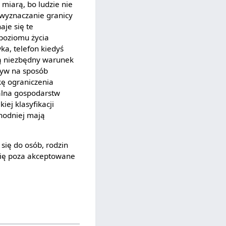
 miarą, bo ludzie nie
 wyznaczanie granicy
aje się te
t poziomu życia
a, telefon kiedyś
ią niezbędny warunek
ływ na sposób
kę ograniczenia
ialna gospodarstw
ej klasyfikacji
chodniej mają
się do osób, rodzin
 się poza akceptowane