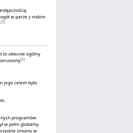
estępczością,
 ogół w parze z niskim
[5]
a
t to obecnie ogólny
[6]
 poruszony
m jego celem było
ie,
wanych programów
ył w pełni globalny.
orzystne zmiany w