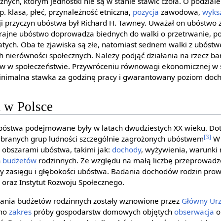
nych, którym jednostki nie są w stanie stawić czoła. O podzial
. klasa, płeć, przynależność etniczna,
pozycja
zawodowa,
wyks
acji przyczyn ubóstwa był Richard H. Tawney. Uważał on ubóstwo
krajne ubóstwo doprowadza biednych do walki o przetrwanie, p
tych. Oba te zjawiska są złe, natomiast sednem walki z ubós
ch nierówności społecznych. Należy podjąć działania na rzecz 
ów w społeczeństwie. Przywróceniu równowagi ekonomicznej w 
minimalna stawka za godzinę pracy i gwarantowany poziom doch
 w Polsce
bóstwa podejmowane były w latach dwudziestych XX wieku. Dot
[3]
branych grup ludności szczególnie zagrożonych ubóstwem
W 
obszarami ubóstwa, takimi jak:
dochody
, wyżywienia, warunki
h
budżetów
rodzinnych. Ze względu na małą liczbę przeprowadz
ny zasięgu i głębokości ubóstwa. Badania dochodów rodzin pro
y
oraz Instytut Rozwoju Społecznego.
dania budżetów rodzinnych zostały wznowione przez
Główny Urz
ano
zakres
próby gospodarstw domowych objętych
obserwacja
o