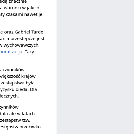
iedą znacznie
 a warunki w jakich
ty czasami nawet jej
e oraz Gabriel Tarde
ania przestępcze jest
ków wychowawczych,
oralizacja
. Tacy
w czynników
większość krajów
przestępstwa była
wyzysku bieda. Dla
łecznych.
czynników
tała ale w latach
rzestępstw tzw.
zestępstw przeciwko