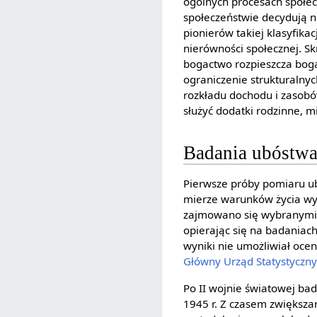
ogólnych procesach społecz
społeczeństwie decydują np
pionierów takiej klasyfik
nierówności społecznej. S
bogactwo rozpieszcza boga
ograniczenie strukturalny
rozkładu dochodu i zasob
służyć dodatki rodzinne, 
Badania ubóstwa
Pierwsze próby pomiaru u
mierze warunków życia wy
zajmowano się wybranymi 
opierając się na badaniac
wyniki nie umożliwiał oce
Główny Urząd Statystyczn
Po II wojnie światowej ba
1945 r. Z czasem zwiększ