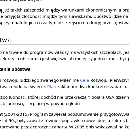
ię już takich zależności między warunkami ekonomicznymi a prz
e przyjętą złożoność między tymi zjawiskami. Ubóstwo idzie na
rzyja patologii a co za tym idzie zejściu na drogę przestępstw
stwa
 na trwałe do programów władzy, na wszystkich szczeblach. Jes
niektórych obszarach jest większy lub mniejszy jednak musi być
zania ubóstwa
m rozwoju ludzkiego zwanego Milenijne
Cele
Rozwoju. Pierwszy
twa i głodu na świecie.
Plan
zakładam dwa konkretne zadania:
czbę ludności, której dochód nie przekracza 1 dolara USA dzienn
czb ludności, cierpiącej w powodu głodu
5 lat (2001-2015) Program zawierał podsumowanie przygotowy
z lat 90., były zawarte również poprawki i nowe idee, a zakres b
torowane przez coroczne raporty. W 2005 opis wskazywał na k