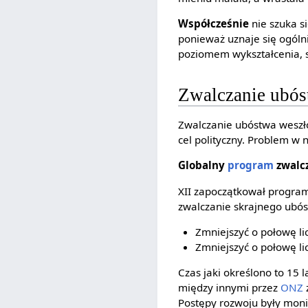
Współcześnie
nie szuka s
ponieważ uznaje się ogólni
poziomem wykształcenia, sp
Zwalczanie ubó
Zwalczanie ubóstwa weszło
cel polityczny. Problem w 
Globalny
program
zwalc
XII zapoczątkował progra
zwalczanie skrajnego ubós
Zmniejszyć o połowę li
Zmniejszyć o połowę li
Czas jaki określono to 1
między innymi przez
ONZ
Postępy rozwoju były moni