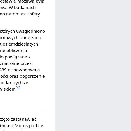
odstawie możliwa była
twa. W badaniach
no natomiast "sfery
 których uwzględniono
domowych poruszano
t osiemdziesiątych
lne obliczenia
nio powiązane z
yznaczane przez
989 r. spowodowała
ści oraz pogorszenie
spodarczych ze
[4]
awiskiem
częto zastanawiać
. Tomasz Morus podaje