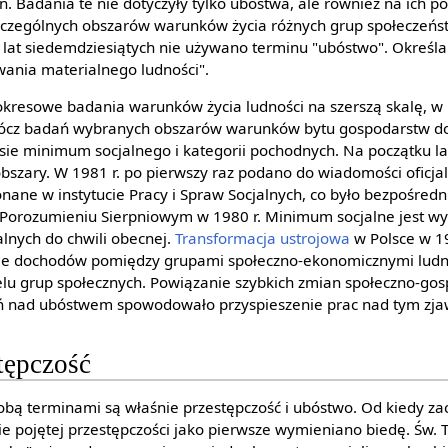
 Badania te nie dotyczyły tylko ubóstwa, ale również na ich p
czególnych obszarów warunków życia różnych grup społeczeńs
o lat siedemdziesiątych nie używano terminu "ubóstwo". Określa
wania materialnego ludności".
kresowe badania warunków życia ludności na szerszą skalę, w
rócz badań wybranych obszarów warunków bytu gospodarstw 
sie minimum socjalnego i kategorii pochodnych. Na początku la
obszary. W 1981 r. po pierwszy raz podano do wiadomości oficja
ane w instytucie Pracy i Spraw Socjalnych, co było bezpośred
Porozumieniu Sierpniowym w 1980 r. Minimum socjalne jest w
jalnych do chwili obecnej.
Transformacja ustrojowa
w Polsce w 1
le dochodów pomiędzy grupami społeczno-ekonomicznymi ludno
wielu grup społecznych. Powiązanie szybkich zmian społeczno-go
ń nad ubóstwem spowodowało przyspieszenie prac nad tym zj
tępczość
sobą terminami są właśnie przestępczość i ubóstwo. Od kiedy za
ie pojętej przestępczości jako pierwsze wymieniano biedę. Św