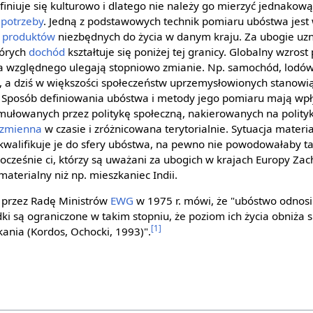
iniuje się kulturowo i dlatego nie należy go mierzyć jednakową
e
potrzeby
. Jedną z podstawowych technik pomiaru ubóstwa jest
n
produktów
niezbędnych do życia w danym kraju. Za ubogie uzn
tórych
dochód
kształtuje się poniżej tej granicy. Globalny wzros
 względnego ulegają stopniowo zmianie. Np. samochód, lodówk
, a dziś w większości społeczeństw uprzemysłowionych stanow
. Sposób definiowania ubóstwa i metody jego pomiaru mają wp
ułowanych przez politykę społeczną, nakierowanych na polity
zmienna
w czasie i zróżnicowana terytorialnie. Sytuacja mater
walifikuje je do sfery ubóstwa, na pewno nie powodowałaby taki
dnocześnie ci, którzy są uważani za ubogich w krajach Europy Za
materialny niż np. mieszkaniec Indii.
 przez Radę Ministrów
EWG
w 1975 r. mówi, że "ubóstwo odnosi 
dki są ograniczone w takim stopniu, że poziom ich życia obniża
[1]
nia (Kordos, Ochocki, 1993)".