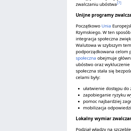
[7]
zwalczaniu ubóstwa
Unijne programy zwalcz
Początkowo
Unia
Europejsk
Rzymskiego. W ten sposób 
integracja społeczna zwięk
Walutowa w szybszym temp
podporządkowana celom po
społeczna
obejmuje główni
ubóstwo oraz wykluczenie 
społeczna stała się bezp
celami były:
ułatwienie dostępu do 
zapobieganie ryzyku w
pomoc najbardziej zag
mobilizacja odpowiedzia
Lokalny wymiar zwalcza
Podział władzy na szczeble