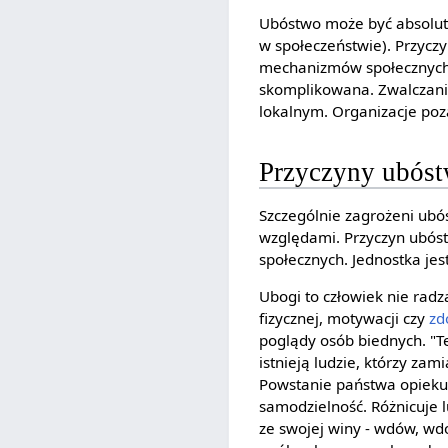
Ubóstwo może być absolut
w społeczeństwie). Przyczy
mechanizmów społecznych. 
skomplikowana. Zwalczanie
lokalnym. Organizacje po
Przyczyny ubós
Szczególnie zagrożeni ubó
względami. Przyczyn ubós
społecznych. Jednostka jes
Ubogi to człowiek nie rad
fizycznej, motywacji czy
zd
poglądy osób biednych. "Te
istnieją ludzie, którzy za
Powstanie państwa opiekuń
samodzielność. Różnicuje l
ze swojej winy - wdów, wd