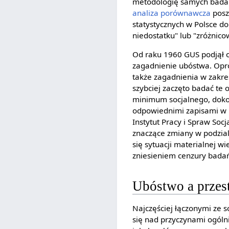
metodologię samych badań.
analiza porównawcza
posz
statystycznych w Polsce d
niedostatku" lub "zróżnico
Od raku 1960 GUS podjął o
zagadnienie ubóstwa. Op
także zagadnienia w zakre
szybciej zaczęto badać te 
minimum socjalnego, dokon
odpowiednimi zapisami w 
Instytut Pracy i Spraw Soc
znaczące zmiany w podzia
się sytuacji materialnej 
zniesieniem cenzury bada
Ubóstwo a przes
Najczęściej łączonymi ze 
się nad przyczynami ogóln