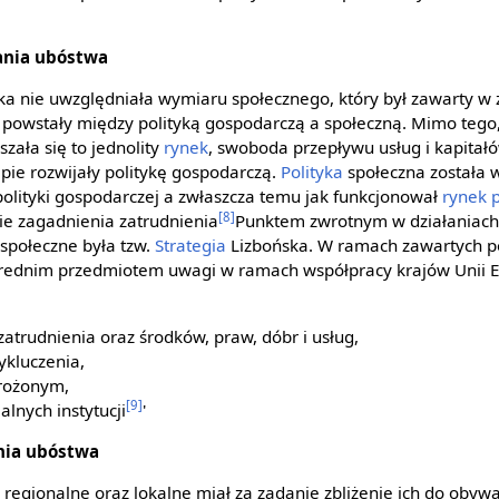
ania ubóstwa
a nie uwzględniała wymiaru społecznego, który był zawarty w z
powstały między polityką gospodarczą a społeczną. Mimo tego
szała się to jednolity
rynek
, swoboda przepływu usług i kapitał
ie rozwijały politykę gospodarczą.
Polityka
społeczna została 
lityki gospodarczej a zwłaszcza temu jak funkcjonował
rynek 
[8]
e zagadnienia zatrudnienia
Punktem zwrotnym w działaniach
społeczne była tzw.
Strategia
Lizbońska. W ramach zawartych p
ośrednim przedmiotem uwagi w ramach współpracy krajów Unii E
zatrudnienia oraz środków, praw, dóbr i usług,
ykluczenia,
rożonym,
[9]
lnych instytucji
'
nia ubóstwa
 regionalne oraz lokalne miał za zadanie zbliżenie ich do obywa