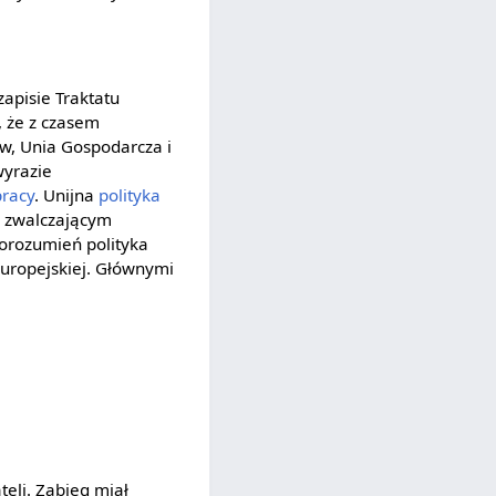
apisie Traktatu
, że z czasem
ów, Unia Gospodarcza i
wyrazie
pracy
. Unijna
polityka
 zwalczającym
orozumień polityka
uropejskiej. Głównymi
teli. Zabieg miał