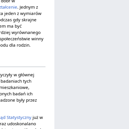
e dóbr w
ztałcenie
. Jednym z
 za jeden z wymiarów
odczas gdy skrajne
twem ma być
bardziej wyrównanego
społeczeństwie winny
odu dla rodzin.
yczyły w głównej
badaniach tych
 mieszkaniowe,
onych badań ich
wadzone były przez
ąd Statystyczny
już w
raz udoskonalano