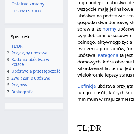
tego podejścia ubóstwo def
Ostatnie zmiany
wszędzie mają jednakow
Losowa strona
ubóstwa na podstawie ce
gospodarstwa domowe, k
sprawia, że
normy
ubóstwa
były dobrami luksusowymi
Spis treści
pełnego, aktywnego życia
1
TL;DR
tworzenia programów, form
2
Przyczyny ubóstwa
ubóstwa.
Kategoria
ta jest
3
Badania ubóstwa w
domowych, która obecnie k
Polsce
kilkadziesiąt lat temu. Je
4
Ubóstwo a przestępczość
wielokrotnie lepszy status 
5
Zwalczanie ubóstwa
6
Przypisy
Definicja
ubóstwa przyjęta
7
Bibliografia
lub grup osób, których śro
minimum w kraju zamieszka
TL;DR