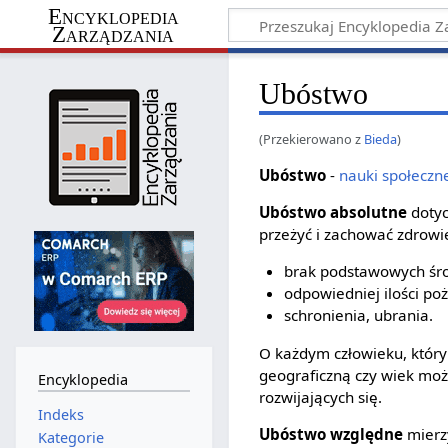
Encyklopedia
Zarządzania
Ubóstwo
(Przekierowano z
Bieda
)
Ubóstwo
-
nauki społeczn
Ubóstwo absolutne
dotyc
przeżyć i zachować zdrowi
brak podstawowych śro
odpowiedniej ilości po
schronienia, ubrania.
O każdym człowieku, który
geograficzną czy wiek moż
Encyklopedia
rozwijających się.
Indeks
Ubóstwo względne
mierz
Kategorie