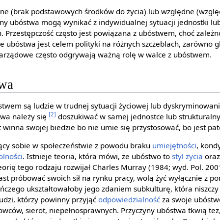
ne (brak podstawowych środków do życia) lub względne (wzglę
ny ubóstwa mogą wynikać z indywidualnej sytuacji jednostki lub
Przestępczość często jest powiązana z ubóstwem, choć zależnoś
 ubóstwa jest celem polityki na różnych szczeblach, zarówno gl
zarządowe często odgrywają ważną rolę w walce z ubóstwem.
twa
stwem są ludzie w trudnej sytuacji życiowej lub dyskryminowan
[2]
twa należy się
doszukiwać w samej jednostce lub struktural
t winna swojej biedzie bo nie umie się przystosować, bo jest pat
zący sobie w społeczeństwie z powodu braku
umiejętności
, kondy
olności
. Istnieje teoria, która mówi, że ubóstwo to
styl życia
oraz
orię tego rodzaju rozwijał Charles Murray (1984; wyd. Pol. 200
miast próbować swoich sił na rynku pracy, wolą żyć wyłącznie z p
czego ukształtowałoby jego zdaniem subkulturę, która niszczy 
udzi, którzy powinny przyjąć
odpowiedzialność
za swoje ubóstwo
owców, sierot, niepełnosprawnych. Przyczyny ubóstwa tkwią też