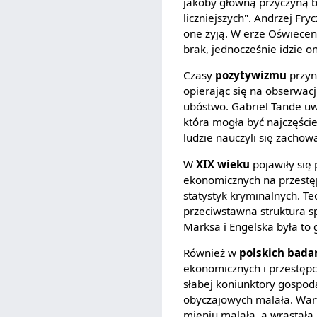
jakoby główną przyczyną b
liczniejszych". Andrzej Fr
one żyją. W erze Oświecen
brak, jednocześnie idzie 
Czasy
pozytywizmu
przyn
opierając się na obserwacj
ubóstwo. Gabriel Tande uw
która mogła być najczęści
ludzie nauczyli się zachow
W
XIX wieku
pojawiły się
ekonomicznych na przestęp
statystyk kryminalnych. Te
przeciwstawna struktura s
Marksa i Engelska była to 
Również w
polskich bada
ekonomicznych i przestępcz
słabej koniunktory gospoda
obyczajowych malała. Wart
mieniu malała, a wrastała