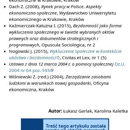
Dach Z. (2008),
Rynek pracy w Polsce. Aspekty
ekonomiczno-społeczne
, Wydawnictwo Uniwersytetu
ekonomicznego w Krakowie, Kraków
Kaźmierczak-Kałużna I. (2015),
Bezdomność jako forma
wykluczenia społecznego w świetle wybranych aktów
prawnych oraz dokumentów strategicznych i
programowych
, Opuscula Sociologica, nr 2
Nogowski J. (2015),
Wykluczenie społeczne w kontekście
ubóstwa i bezdomności
, Civitas et Lex, nr 1 (5)
Ustawa z dnia 12 marca 2004 r. o pomocy społecznej
Dz.U.
2004 nr 64 poz. 593
Wiśniewski Z. (red.) (2004),
Zarządzanie zasobami
ludzkimi w warunkach nowej gospodarki
, Oficyna
ekonomiczna, Kraków
Autor:
Łukasz Garlak, Karolina Kaletka
Treść tego artykułu została