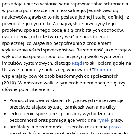
posiadają i nie są w stanie sami zapewnić sobie schronienia
w postaci pomieszczenia mieszkalnego. Jednak według
naukowców zjawisko to nie posiada jednej i stałej definicji, z
powodu jego dynamiki. Za najczęstsze przyczyny tego
problemu społecznego podaje się brak stałych dochodów,
uzależnienia, uchodźstwo czy właśnie brak tolerancji
społecznej, co wiąże się bezpośrednio z problemem
wykluczenia wśród społeczeństwa. Bezdomność jako przejaw
wykluczenia społecznego jest przyczyną wielu wydarzeń i
impulsów systemowych, dlatego
Rząd
Polski, opierając się na
Ustawie o pomocy społecznej, wprowadził "
Program
wspierający powrót osób bezdomnych do społeczności"
(2010). W obszarze walki z tym problemem podaje się trzy
główne pola interwencji:
Pomoc chwilowa w stanach kryzysowych - interwencje
przeciwdziałające sytuacji zamieszkiwania na ulicy,
jednoczenie społeczne - programy wychodzenia z
bezdomności oraz pomagające wrócić na
rynek
pracy,
profilaktyka bezdomności - szeroko rozumiana
praca
socjalna, która pomaga określić czynniki prowadzące do