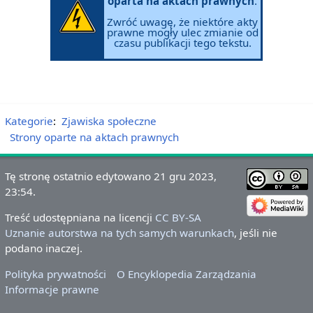
oparta na aktach prawnych
.
Zwróć uwagę, że niektóre akty
prawne mogły ulec zmianie od
czasu publikacji tego tekstu.
Kategorie
:
Zjawiska społeczne
Strony oparte na aktach prawnych
Tę stronę ostatnio edytowano 21 gru 2023,
23:54.
Treść udostępniana na licencji
CC BY-SA
Uznanie autorstwa na tych samych warunkach
, jeśli nie
podano inaczej.
Polityka prywatności
O Encyklopedia Zarządzania
Informacje prawne