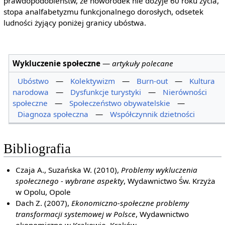
prawdopodobieństw, że noworodek nie dożyje 60 roku życia,
stopa analfabetyzmu funkcjonalnego dorosłych, odsetek
ludności żyjący poniżej granicy ubóstwa.
Wykluczenie społeczne
—
artykuły polecane
Ubóstwo
—
Kolektywizm
—
Burn-out
—
Kultura
narodowa
—
Dysfunkcje turystyki
—
Nierówności
społeczne
—
Społeczeństwo obywatelskie
—
Diagnoza społeczna
—
Współczynnik dzietności
Bibliografia
Czaja A., Suzańska W. (2010),
Problemy wykluczenia
społecznego - wybrane aspekty
, Wydawnictwo Św. Krzyża
w Opolu, Opole
Dach Z. (2007),
Ekonomiczno-społeczne problemy
transformacji systemowej w Polsce
, Wydawnictwo
ekonomiczne w Krakowie, Kraków