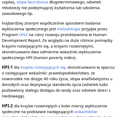
capita),
stopa bezrobocia
długoterminowego, odsetek
młodzieży nie podejmującej kształcenia lub szkolenia
zawodowego itp.
Najbardziej znanym współcześnie sposobem badania
wykluczenia społecznego jest
metodologia
przyjęta przez
Program
ONZ
na rzecz rozwoju przedstawiona w Human
Development Report. Ze względu na duże różnice pomiędzy
krajami rozwijającymi się, a krajami rozwiniętymi,
skonstruowano dwa odmienne wskaźniki wykluczenia
społecznego HPI (human poverty index).
HPI-1
dla
krajów rozwijających się
, skonstruowano w oparciu
o następujące wskaźniki: prawdopodobieństwo, że
noworodek nie dożyje 40 roku życia, stopa analfabetyzmu u
dorosłych oraz deprywacja standardu życia (odsetek ludzi
pozbawiony stałego dostępu do wody oraz odsetek dzieci z
niedowagą).
HPI-2
dla krajów rozwiniętych z kolei mierzy wykluczenie
społeczne na podstawie następujących
wskaźników
: